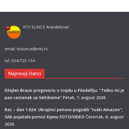
RTV SUNCE Aranđelovac
email: rtvsunce@mts.rs
tel: 034/725-154
Najnoviji članci
Džejlen Braun progovorio o trejdu u Filadelfiju: "Teško mi je
pao rastanak sa Seltiksima"
Petak, 7. avgust 2026.
Rat – dan 1.624: Ukrajinci ponovo pogodili "ruski Amazon";
SAD pojačale pomoć Kijevu FOTO/VIDEO
Četvrtak, 6. avgust
2026.