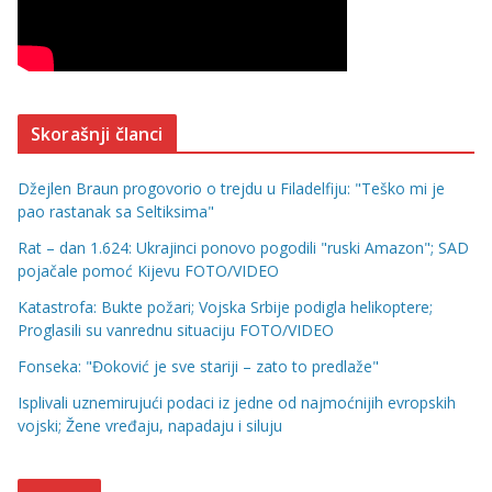
Skorašnji članci
Džejlen Braun progovorio o trejdu u Filadelfiju: "Teško mi je
pao rastanak sa Seltiksima"
Rat – dan 1.624: Ukrajinci ponovo pogodili "ruski Amazon"; SAD
pojačale pomoć Kijevu FOTO/VIDEO
Katastrofa: Bukte požari; Vojska Srbije podigla helikoptere;
Proglasili su vanrednu situaciju FOTO/VIDEO
Fonseka: "Đoković je sve stariji – zato to predlaže"
Isplivali uznemirujući podaci iz jedne od najmoćnijih evropskih
vojski; Žene vređaju, napadaju i siluju