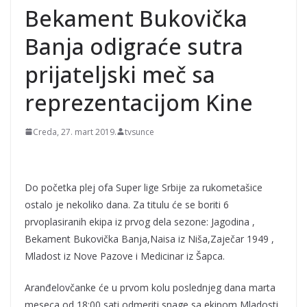
podaci iz jedne od
Bekament Bukovička
najmoćnijih evropskih
vojski; Žene vređaju,
Banja odigraće sutra
napadaju i siluju
prijateljski meč sa
reprezentacijom Kine
Creda, 27. mart 2019.
tvsunce
Do početka plej ofa Super lige Srbije za rukometašice
ostalo je nekoliko dana. Za titulu će se boriti 6
prvoplasiranih ekipa iz prvog dela sezone: Jagodina ,
Bekament Bukovička Banja,Naisa iz Niša,Zaječar 1949 ,
Mladost iz Nove Pazove i Medicinar iz Šapca.
Aranđelovčanke će u prvom kolu poslednjeg dana marta
meseca od 18:00 sati odmeriti snage sa ekipom Mladosti