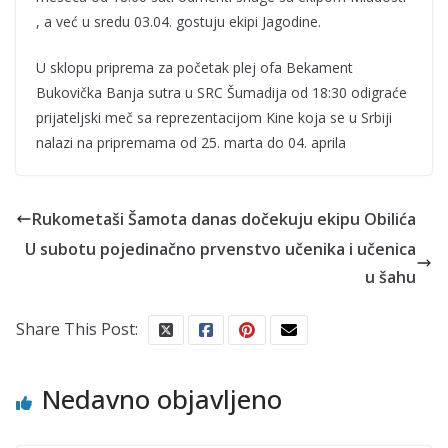
, a već u sredu 03.04. gostuju ekipi Jagodine.
U sklopu priprema za početak plej ofa Bekament
Bukovička Banja sutra u SRC Šumadija od 18:30 odigraće
prijateljski meč sa reprezentacijom Kine koja se u Srbiji
nalazi na pripremama od 25. marta do 04. aprila
Rukometaši Šamota danas dočekuju ekipu Obilića
U subotu pojedinačno prvenstvo učenika i učenica
u šahu
Share This Post:
Nedavno objavljeno