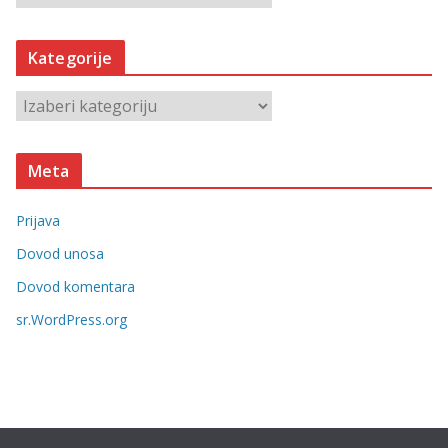
r
h
Kategorije
i
v
K
e
a
t
Meta
e
g
Prijava
o
r
Dovod unosa
i
Dovod komentara
j
sr.WordPress.org
e