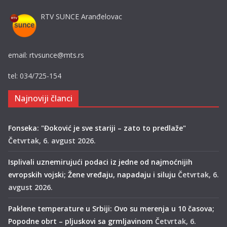
RTV SUNCE Aranđelovac
email: rtvsunce@mts.rs
tel: 034/725-154
Najnoviji članci
Fonseka: "Đoković je sve stariji – zato to predlaže"
Četvrtak, 6. avgust 2026.
Isplivali uznemirujući podaci iz jedne od najmoćnijih
evropskih vojski; Žene vređaju, napadaju i siluju
Četvrtak, 6.
avgust 2026.
Paklene temperature u Srbiji: Ovo su merenja u 10 časova;
Popodne obrt – pljuskovi sa grmljavinom
Četvrtak, 6.