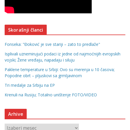
Skorašnji članci
Fonseka: "Đoković je sve stariji – zato to predlaže"
Isplivali uznemirujući podaci iz jedne od najmoćnijih evropskih
vojski; Žene vređaju, napadaju i siluju
Paklene temperature u Srbiji: Ovo su merenja u 10 časova;
Popodne obrt – pljuskovi sa grmljavinom
Tri medalje za Srbiju na EP
Krenuli na Rusiju; Totalno uništenje FOTO/VIDEO
Arhive
A