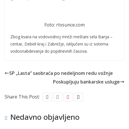
Foto: rtvsunce.com
Zbog kvara na vodovodnoj mreži meštani sela Banja –
centar, Debeli kraj i Zabrežje, isključeni su iz sistema
vodosnabdevanja do popdnevnih časova.
SP „Lasta“ saobraća po nedeljnom redu vožnje
Poskupljuju bankarske usluge
Share This Post:
Nedavno objavljeno