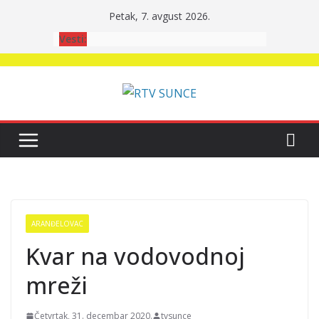
Skip
Petak, 7. avgust 2026.
to
Vesti:
content
ARANĐELOVAC
Kvar na vodovodnoj
mreži
Četvrtak, 31. decembar 2020.
tvsunce