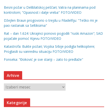
Besni požar u Deliblatskoj peščari; Vatra na planinama pod
kontrolom; "Opasnost i dalje vreba" FOTO/VIDEO
Džejlen Braun progovorio o trejdu u Filadelfiju: "Teško mi je
pao rastanak sa Seltiksima"
Rat – dan 1.624: Ukrajinci ponovo pogodili "ruski Amazon"; SAD
pojačale pomoć Kijevu FOTO/VIDEO
Katastrofa: Bukte požari; Vojska Srbije podigla helikoptere;
Proglasili su vanrednu situaciju FOTO/VIDEO
Fonseka: "Đoković je sve stariji – zato to predlaže"
Arhive
A
r
h
Kategorije
i