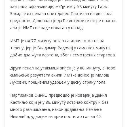
заиграла офанзивније, међутим у 67. минуту Гајас
Захид је из пенала опет довео Партизан на два гола
предности. Деловало је да ће интензитет игре опасти,
али је ИМТ све наде полагао у напад.
ИМТ је од 77. минуту остао са играчем мање на
терену, јер је Владимир Радочај у само пет минута
добио два жута картона, због несмотрених стартова.
Други пенал на утакмици виђен је у 80. минуту, а ново
смањење резултата екипи ИМТ-а донео је Милош
Луковић, прецизним ударцем у десну страну гола.
Партизанов финиш предводио је новајлија Денил
Кастиљо који је у 86. минуту истрчао контру и без
много размишљања, након додавања Немање
Николића, ударцем из прве постигао гол за 4:2.