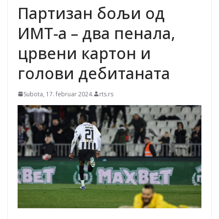
FOTO/VIDEO
Партизан бољи од
Fonseka: "Đoković je sve
stariji – zato to predlaže"
ИМТ-а – два пенала,
црвени картон и
голови дебитаната
Subota, 17. februar 2024.
rts.rs