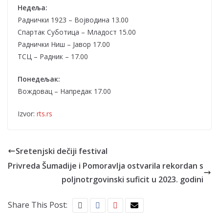
Недеља:
Раднички 1923 – Војводина 13.00
Спартак Суботица – Младост 15.00
Раднички Ниш – Јавор 17.00
ТСЦ – Радник – 17.00
Понедељак:
Вождовац – Напредак 17.00
Izvor:
rts.rs
Sretenjski dečiji festival
Privreda Šumadije i Pomoravlja ostvarila rekordan s
poljnotrgovinski suficit u 2023. godini
Share This Post: