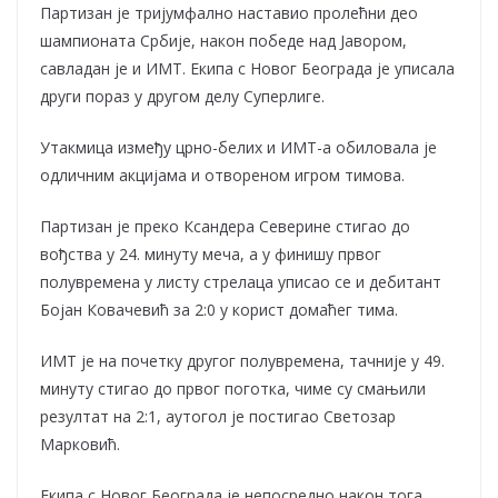
Партизан је тријумфално наставио пролећни део
шампионата Србије, након победе над Јавором,
савладан је и ИМТ. Екипа с Новог Београда је уписала
други пораз у другом делу Суперлиге.
Утакмица између црно-белих и ИМТ-а обиловала је
одличним акцијама и отвореном игром тимова.
Партизан је преко Ксандера Северине стигао до
вођства у 24. минуту меча, а у финишу првог
полувремена у листу стрелаца уписао се и дебитант
Бојан Ковачевић за 2:0 у корист домаћег тима.
ИМТ је на почетку другог полувремена, тачније у 49.
минуту стигао до првог поготка, чиме су смањили
резултат на 2:1, аутогол је постигао Светозар
Марковић.
Екипа с Новог Београда је непосредно након тога