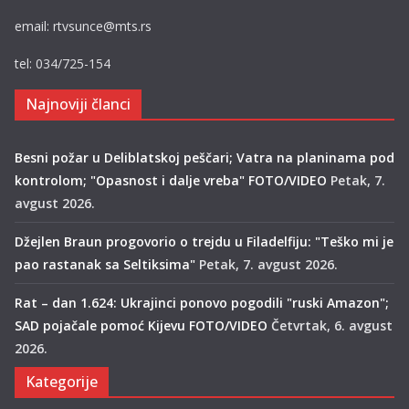
email: rtvsunce@mts.rs
tel: 034/725-154
Najnoviji članci
Besni požar u Deliblatskoj peščari; Vatra na planinama pod
kontrolom; "Opasnost i dalje vreba" FOTO/VIDEO
Petak, 7.
avgust 2026.
Džejlen Braun progovorio o trejdu u Filadelfiju: "Teško mi je
pao rastanak sa Seltiksima"
Petak, 7. avgust 2026.
Rat – dan 1.624: Ukrajinci ponovo pogodili "ruski Amazon";
SAD pojačale pomoć Kijevu FOTO/VIDEO
Četvrtak, 6. avgust
2026.
Kategorije