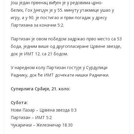
Још један првенац виђен је у редовима црно-
белих, Гох Јунгџун је у 55. минуту утакмице ушао у
игру, а у 90. је постигао и први погадак у дресу
Партизана за коначни 5:2.
Партизан је овом победом задржао прво место са 53
бода, једним више од другопласиране Црвене звезде,
док је ИМТ 12. са 21 бодом.
У наредном колу Партизан гостује у Сурдулици
Раднику, док ће ИМТ дочекати нишки Раднички.
Суперлига Србије, 21. коло:
Субота:
Нови Пазар – Црвена звезда 0:3
Партизан – ИМТ 5:2
Чукарички – Железничар 18.30