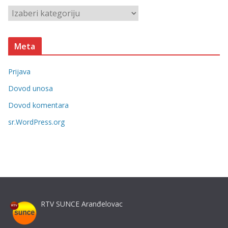
v
K
e
a
t
Meta
e
g
Prijava
o
r
Dovod unosa
i
Dovod komentara
j
sr.WordPress.org
e
RTV SUNCE Aranđelovac