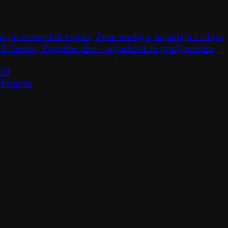
ijih evropskih vojski; Žene vređaju, napadaju i siluju
10 časova; Popodne obrt – pljuskovi sa grmljavinom
DEO
 Horgošu