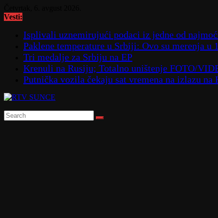
Skip
Četvrtak, 6. avgust 2026.
to
Vesti:
content
Isplivali uznemirujući podaci iz jedne od najmoćn
Paklene temperature u Srbiji: Ovo su merenja u 
Tri medalje za Srbiju na EP
Krenuli na Rusiju; Totalno uništenje FOTO/VI
Putnička vozila čekaju sat vremena na izlazu na