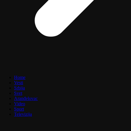
Home
Vesti
Srbija
Svet
Aranđelovac
Video
Sport
Televizija