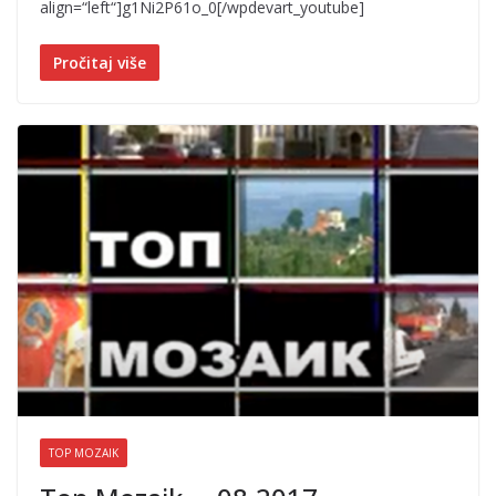
align=“left“]g1Ni2P61o_0[/wpdevart_youtube]
Pročitaj više
TOP MOZAIK