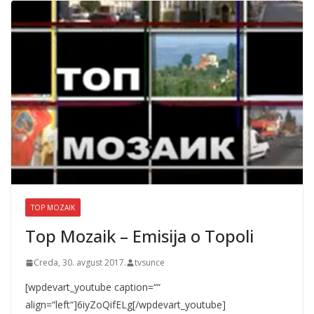
TOP MOZAIK
Top Mozaik – Emisija o Topoli
Creda, 30. avgust 2017.
tvsunce
[wpdevart_youtube caption=““
align=“left“]6iyZoQifELg[/wpdevart_youtube]