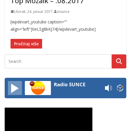
Top Mozaik – .08.2017
Utorak, 24. januar 2017.
tvsunce
[wpdevart_youtube caption=““
align=“left“]0eL5g8kKJ74[/wpdevart_youtube]
Pročitaj više
Radio SUNCE