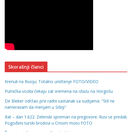
Skorašnji članci
Krenuli na Rusiju; Totalno uništenje FOTO/VIDEO
Putnička vozila čekaju sat vremena na izlazu na Horgošu
De Bleker održao prvi radni sastanak sa sudijama: "Stil ne
nameravam da menjam u Srbiji"
Rat – dan 1.622: Zelenski spreman na pregovore; Rusi se predali;
Pogođeni turski brodovi u Crnom moru FOTO