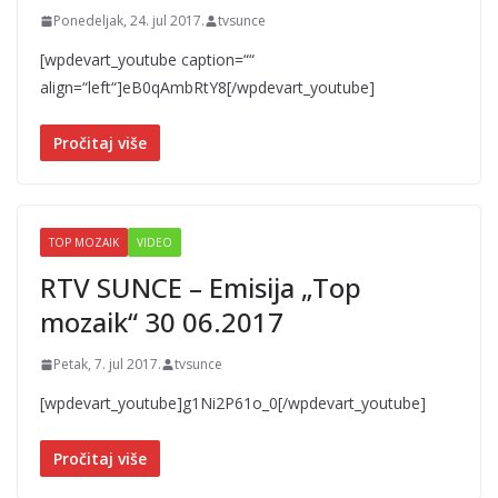
Ponedeljak, 24. jul 2017.
tvsunce
[wpdevart_youtube caption=““
align=“left“]eB0qAmbRtY8[/wpdevart_youtube]
Pročitaj više
TOP MOZAIK
VIDEO
RTV SUNCE – Emisija „Top
mozaik“ 30 06.2017
Petak, 7. jul 2017.
tvsunce
[wpdevart_youtube]g1Ni2P61o_0[/wpdevart_youtube]
Pročitaj više