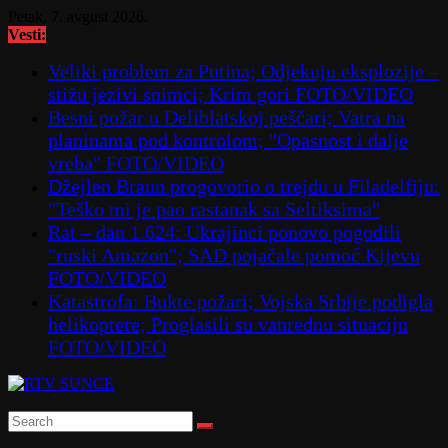
Skip
Petak, 7. avgust 2026.
to
Vesti:
content
Veliki problem za Putina; Odjekuju eksplozije –
stižu jezivi snimci; Krim gori FOTO/VIDEO
Besni požar u Deliblatskoj peščari; Vatra na
planinama pod kontrolom; "Opasnost i dalje
vreba" FOTO/VIDEO
Džejlen Braun progovorio o trejdu u Filadelfiju:
"Teško mi je pao rastanak sa Seltiksima"
Rat – dan 1.624: Ukrajinci ponovo pogodili
"ruski Amazon"; SAD pojačale pomoć Kijevu
FOTO/VIDEO
Katastrofa: Bukte požari; Vojska Srbije podigla
helikoptere; Proglasili su vanrednu situaciju
FOTO/VIDEO