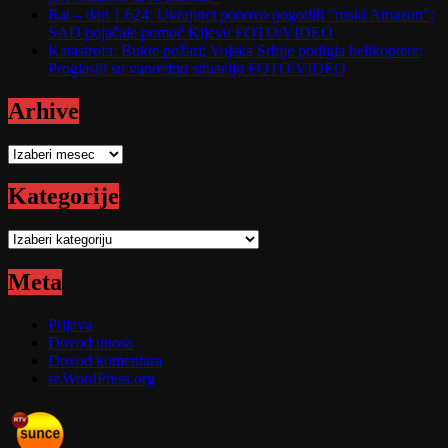
Rat – dan 1.624: Ukrajinci ponovo pogodili "ruski Amazon";
SAD pojačale pomoć Kijevu FOTO/VIDEO
Katastrofa: Bukte požari; Vojska Srbije podigla helikoptere;
Proglasili su vanrednu situaciju FOTO/VIDEO
Arhive
Arhive
Kategorije
Kategorije
Meta
Prijava
Dovod unosa
Dovod komentara
sr.WordPress.org