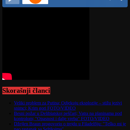
Skorašnji članci
Veliki problem za Putina; Odjekuju eksplozije – stižu jezivi
snimci; Krim gori FOTO/VIDEO
Besni požar u Deliblatskoj peščari; Vatra na planinama pod
kontrolom; "Opasnost i dalje vreba" FOTO/VIDEO
Džejlen Braun progovorio o trejdu u Filadelfiju: "Teško mi je
pao rastanak sa Seltiksima"