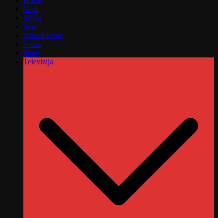
Home
Vesti
Srbija
Svet
Aranđelovac
Video
Sport
Televizija