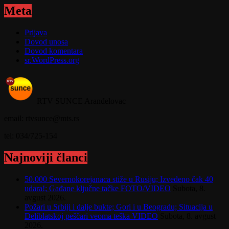
Meta
Prijava
Dovod unosa
Dovod komentara
sr.WordPress.org
RTV SUNCE Aranđelovac
email: rtvsunce@mts.rs
tel: 034/725-154
Najnoviji članci
50.000 Severnokorejanaca stiže u Rusiju; Izvedeno čak 40
udara!; Gađane ključne tačke FOTO/VIDEO
Subota, 8.
avgust 2026.
Požari u Srbiji i dalje bukte; Gori i u Beogradu; Situacija u
Deliblatskoj peščari veoma teška VIDEO
Subota, 8. avgust
2026.