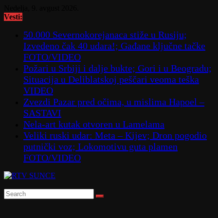
Skip
Nedelja, 9. avgust 2026.
to
Vesti:
content
50.000 Severnokorejanaca stiže u Rusiju;
Izvedeno čak 40 udara!; Gađane ključne tačke
FOTO/VIDEO
Požari u Srbiji i dalje bukte; Gori i u Beogradu;
Situacija u Deliblatskoj peščari veoma teška
VIDEO
Zvezdi Pazar pred očima, u mislima Hapoel –
SASTAVI
Nela-art kutak otvoren u Lamelama
Veliki ruski udar: Meta – Kijev; Dron pogodio
putnički voz; Lokomotivu guta plamen
FOTO/VIDEO