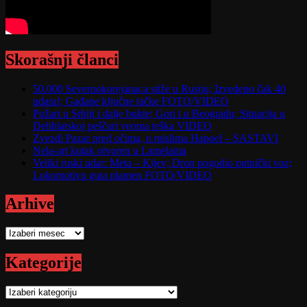
Skorašnji članci
50.000 Severnokorejanaca stiže u Rusiju; Izvedeno čak 40
udara!; Gađane ključne tačke FOTO/VIDEO
Požari u Srbiji i dalje bukte; Gori i u Beogradu; Situacija u
Deliblatskoj peščari veoma teška VIDEO
Zvezdi Pazar pred očima, u mislima Hapoel – SASTAVI
Nela-art kutak otvoren u Lamelama
Veliki ruski udar: Meta – Kijev; Dron pogodio putnički voz;
Lokomotivu guta plamen FOTO/VIDEO
Arhive
Arhive
Kategorije
Kategorije