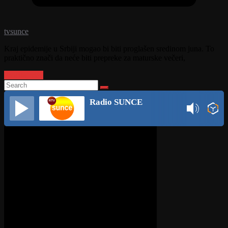
tvsunce
Kraj epidemije u Srbiji mogao bi biti proglašen sredinom juna. To
praktično znači da neće biti prepreke za maturske večeri,
Pročitaj više
Radio SUNCE