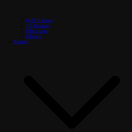
O RTV Sunce
TV Program
Uživo radio
Uživo tv
Emisije