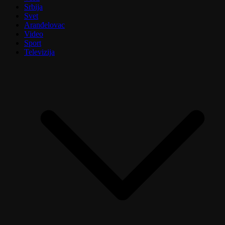
Srbija
Svet
Aranđelovac
Video
Sport
Televizija