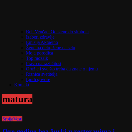
Beli Venčac: Od stene do simbola
Izaberi zdravlje
Emisija Aktuelno
Žene na delu, žene na selu
Moja porodica
Top mozaik
Pravo na različitost
Oružje i sve što treba da znate o njemu
Riznica svetitelja
Ljudi govore
Kontakt
matura
Srbija
Vesti
Ove godine bez žurki u restoranima i