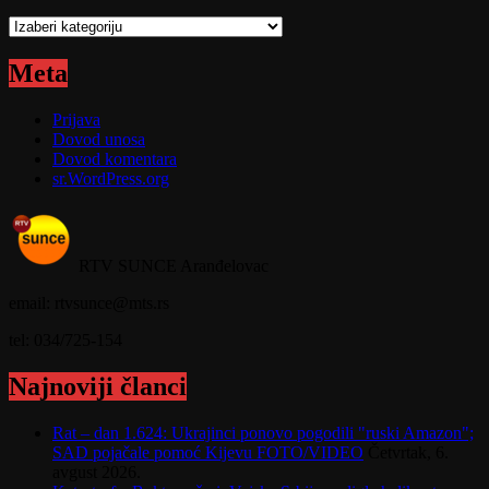
Kategorije
Meta
Prijava
Dovod unosa
Dovod komentara
sr.WordPress.org
RTV SUNCE Aranđelovac
email: rtvsunce@mts.rs
tel: 034/725-154
Najnoviji članci
Rat – dan 1.624: Ukrajinci ponovo pogodili "ruski Amazon";
SAD pojačale pomoć Kijevu FOTO/VIDEO
Četvrtak, 6.
avgust 2026.