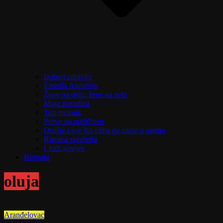
Izaberi zdravlje
Emisija Aktuelno
Žene na delu, žene na selu
Moja porodica
Top mozaik
Pravo na različitost
Oružje i sve što treba da znate o njemu
Riznica svetitelja
Ljudi govore
Kontakt
oluja
Aranđelovac