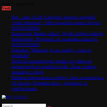
Skip
Petak, 7. avgust 2026.
to
Vesti:
content
Rat – dan 1.624: Ukrajinci ponovo pogodili
"ruski Amazon"; SAD pojačale pomoć Kijevu
FOTO/VIDEO
Katastrofa: Bukte požari; Vojska Srbije podigla
helikoptere; Proglasili su vanrednu situaciju
FOTO/VIDEO
Fonseka: "Đoković je sve stariji – zato to
predlaže"
Isplivali uznemirujući podaci iz jedne od
najmoćnijih evropskih vojski; Žene vređaju,
napadaju i siluju
Paklene temperature u Srbiji: Ovo su merenja u
10 časova; Popodne obrt – pljuskovi sa
grmljavinom