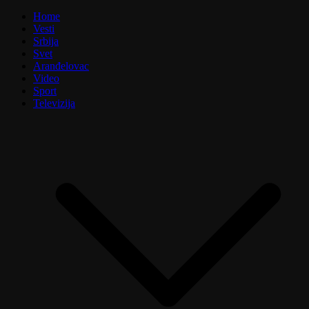
Home
Vesti
Srbija
Svet
Aranđelovac
Video
Sport
Televizija