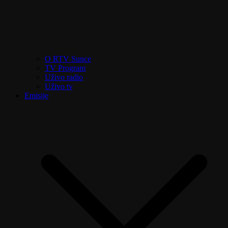
O RTV Sunce
TV Program
Uživo radio
Uživo tv
Emisije