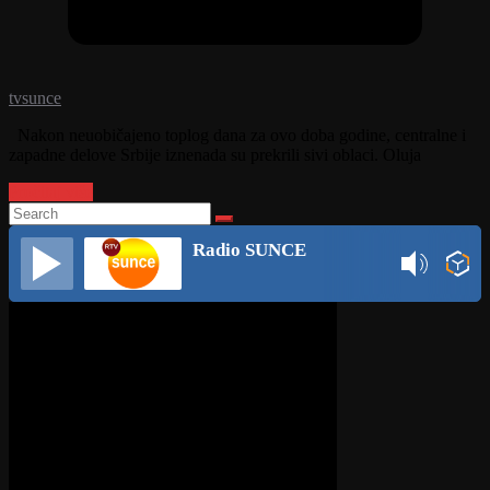
tvsunce
Nakon neuobičajeno toplog dana za ovo doba godine, centralne i
zapadne delove Srbije iznenada su prekrili sivi oblaci. Oluja
Pročitaj više
Radio SUNCE