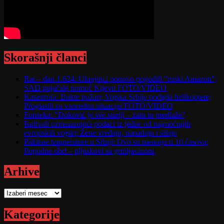
Skorašnji članci
Rat – dan 1.624: Ukrajinci ponovo pogodili "ruski Amazon";
SAD pojačale pomoć Kijevu FOTO/VIDEO
Katastrofa: Bukte požari; Vojska Srbije podigla helikoptere;
Proglasili su vanrednu situaciju FOTO/VIDEO
Fonseka: "Đoković je sve stariji – zato to predlaže"
Isplivali uznemirujući podaci iz jedne od najmoćnijih
evropskih vojski; Žene vređaju, napadaju i siluju
Paklene temperature u Srbiji: Ovo su merenja u 10 časova;
Popodne obrt – pljuskovi sa grmljavinom
Arhive
Arhive
Kategorije