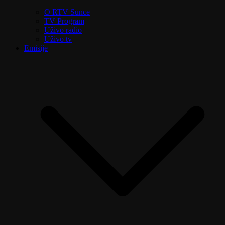
O RTV Sunce
TV Program
Uživo radio
Uživo tv
Emisije