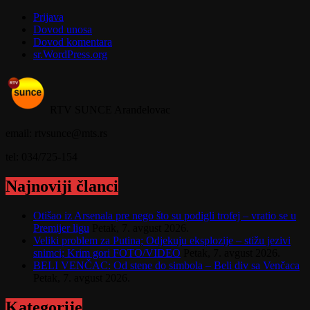
Prijava
Dovod unosa
Dovod komentara
sr.WordPress.org
RTV SUNCE Aranđelovac
email: rtvsunce@mts.rs
tel: 034/725-154
Najnoviji članci
Otišao iz Arsenala pre nego što su podigli trofej – vratio se u
Premijer ligu
Petak, 7. avgust 2026.
Veliki problem za Putina; Odjekuju eksplozije – stižu jezivi
snimci; Krim gori FOTO/VIDEO
Petak, 7. avgust 2026.
BELI VENČAC: Od stene do simbola – Beli div sa Venčaca
Petak, 7. avgust 2026.
Kategorije