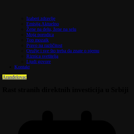
Izaberi zdravlje
Emisija Aktuelno
Žene na delu, žene na selu
Moja porodica
Top mozaik
Pravo na različitost
Oružje i sve što treba da znate o njemu
Riznica svetitelja
Ljudi govore
Kontakt
Aranđelovac
Rast stranih direktnih investicija u Srbiji