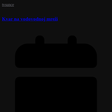
tvsunce
Kvar na vodovodnoj mreži