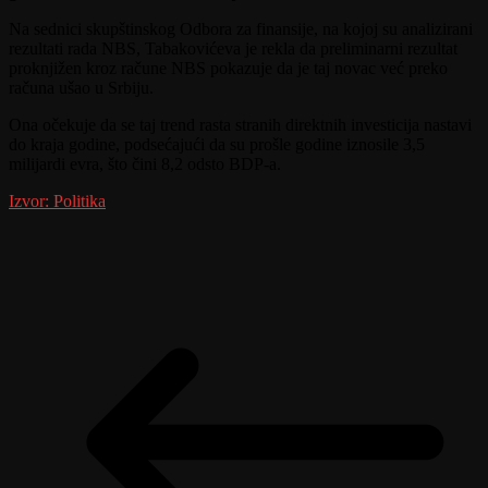
Na sednici skupštinskog Odbora za finansije, na kojoj su analizirani
rezultati rada NBS, Tabakovićeva je rekla da preliminarni rezultat
proknjižen kroz račune NBS pokazuje da je taj novac već preko
računa ušao u Srbiju.
Ona očekuje da se taj trend rasta stranih direktnih investicija nastavi
do kraja godine, podsećajući da su prošle godine iznosile 3,5
milijardi evra, što čini 8,2 odsto BDP-a.
Izvor: Politika