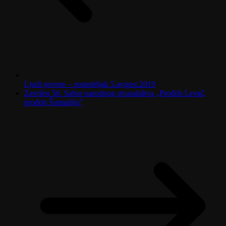
Ljudi govore – ponedeljak 5.avgust.2019
Završen 50. Sabor narodnog stvaralaštva „Prođoh Levač,
prođoh Šumadiju”