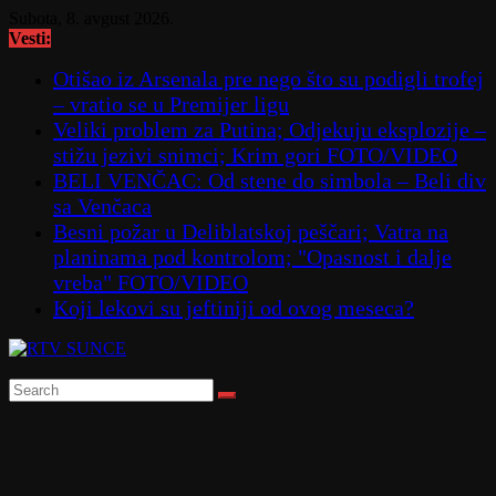
Skip
Subota, 8. avgust 2026.
to
Vesti:
content
Otišao iz Arsenala pre nego što su podigli trofej
– vratio se u Premijer ligu
Veliki problem za Putina; Odjekuju eksplozije –
stižu jezivi snimci; Krim gori FOTO/VIDEO
BELI VENČAC: Od stene do simbola – Beli div
sa Venčaca
Besni požar u Deliblatskoj peščari; Vatra na
planinama pod kontrolom; "Opasnost i dalje
vreba" FOTO/VIDEO
Koji lekovi su jeftiniji od ovog meseca?