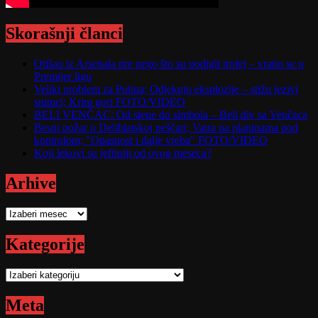
Skorašnji članci
Otišao iz Arsenala pre nego što su podigli trofej – vratio se u
Premijer ligu
Veliki problem za Putina; Odjekuju eksplozije – stižu jezivi
snimci; Krim gori FOTO/VIDEO
BELI VENČAC: Od stene do simbola – Beli div sa Venčaca
Besni požar u Deliblatskoj peščari; Vatra na planinama pod
kontrolom; "Opasnost i dalje vreba" FOTO/VIDEO
Koji lekovi su jeftiniji od ovog meseca?
Arhive
Arhive
Kategorije
Kategorije
Meta