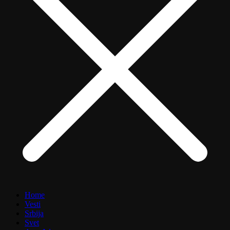
Home
Vesti
Srbija
Svet