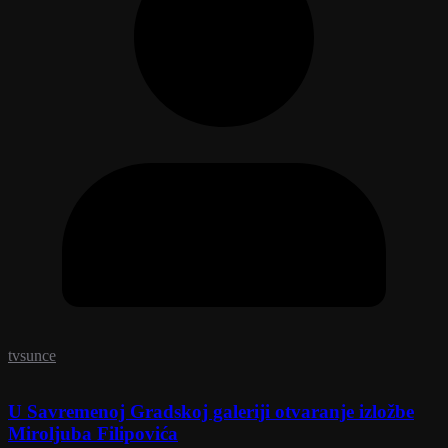
tvsunce
U Savremenoj Gradskoj galeriji otvaranje izložbe
Miroljuba Filipovića