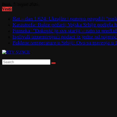
Skip
Petak, 7. avgust 2026.
to
Vesti:
content
Rat – dan 1.624: Ukrajinci ponovo pogodili "
Katastrofa: Bukte požari; Vojska Srbije podigla
Fonseka: "Đoković je sve stariji – zato to predla
Isplivali uznemirujući podaci iz jedne od najmoćn
Paklene temperature u Srbiji: Ovo su merenja u 