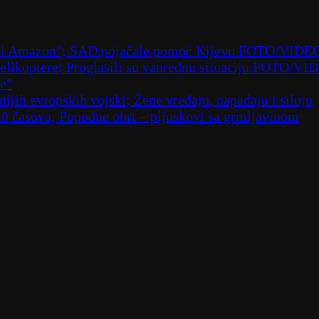
ruski Amazon"; SAD pojačale pomoć Kijevu FOTO/VIDE
 helikoptere; Proglasili su vanrednu situaciju FOTO/VI
že"
ijih evropskih vojski; Žene vređaju, napadaju i siluju
10 časova; Popodne obrt – pljuskovi sa grmljavinom