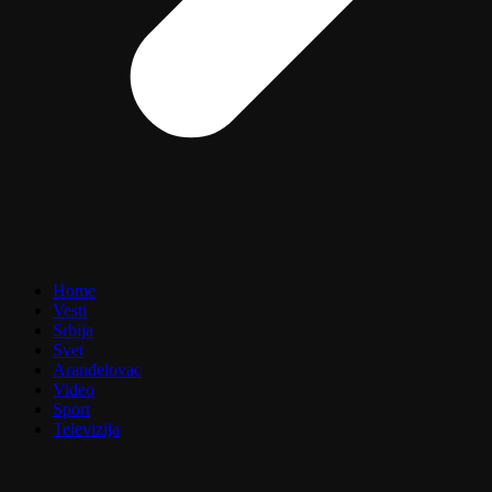
Home
Vesti
Srbija
Svet
Aranđelovac
Video
Sport
Televizija