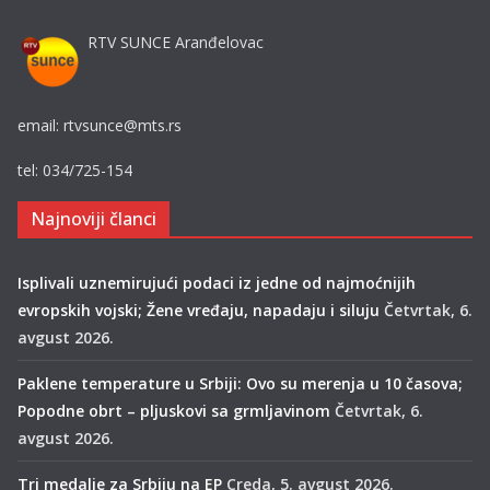
RTV SUNCE Aranđelovac
email: rtvsunce@mts.rs
tel: 034/725-154
Najnoviji članci
Isplivali uznemirujući podaci iz jedne od najmoćnijih
evropskih vojski; Žene vređaju, napadaju i siluju
Četvrtak, 6.
avgust 2026.
Paklene temperature u Srbiji: Ovo su merenja u 10 časova;
Popodne obrt – pljuskovi sa grmljavinom
Četvrtak, 6.
avgust 2026.
Tri medalje za Srbiju na EP
Creda, 5. avgust 2026.