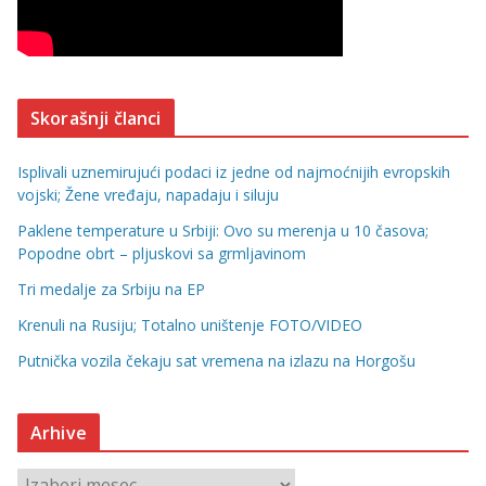
Skorašnji članci
Isplivali uznemirujući podaci iz jedne od najmoćnijih evropskih
vojski; Žene vređaju, napadaju i siluju
Paklene temperature u Srbiji: Ovo su merenja u 10 časova;
Popodne obrt – pljuskovi sa grmljavinom
Tri medalje za Srbiju na EP
Krenuli na Rusiju; Totalno uništenje FOTO/VIDEO
Putnička vozila čekaju sat vremena na izlazu na Horgošu
Arhive
A