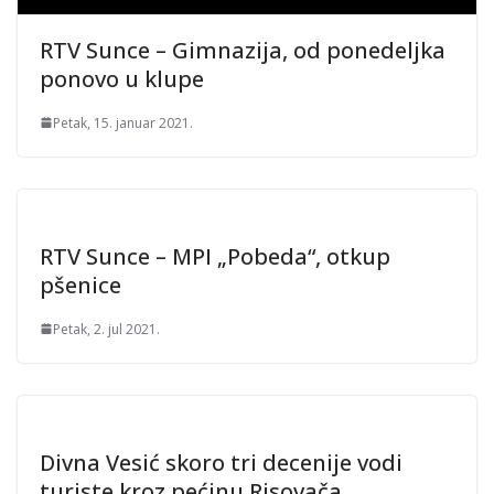
RTV Sunce – Gimnazija, od ponedeljka
ponovo u klupe
Petak, 15. januar 2021.
RTV Sunce – MPI „Pobeda“, otkup
pšenice
Petak, 2. jul 2021.
Divna Vesić skoro tri decenije vodi
turiste kroz pećinu Risovača