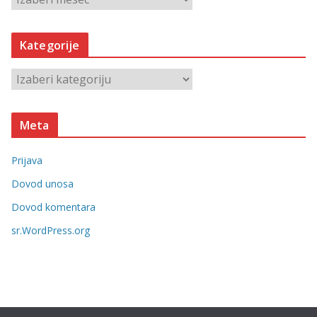
r
h
Kategorije
i
v
K
e
a
t
Meta
e
g
Prijava
o
r
Dovod unosa
i
Dovod komentara
j
sr.WordPress.org
e