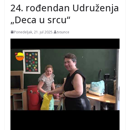
24. rođendan Udruženja
„Deca u srcu“
Ponedeljak, 21. jul 2025.
tvsunce