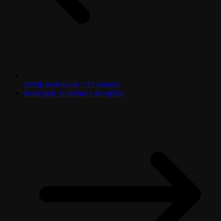
Dečija nedelja od 7-13 oktobra
Rolerijada za dečake i devojčice