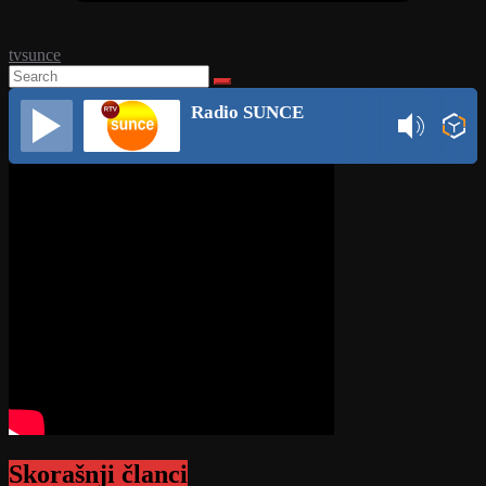
tvsunce
Radio SUNCE
Skorašnji članci