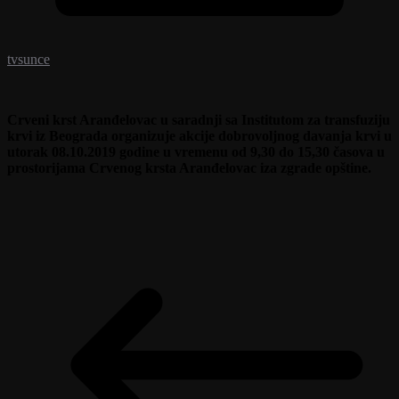
tvsunce
Crveni krst Aranđelovac u saradnji sa Institutom za transfuziju
krvi iz Beograda organizuje akcije dobrovoljnog davanja krvi
u
utorak 08.10.2019 godine u vremenu od 9,30 do 15,30 časova u
prostorijama Crvenog krsta Aranđelovac iza zgrade opštine.