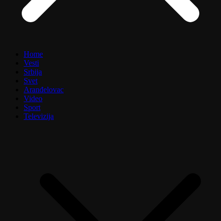
Home
Vesti
Srbija
Svet
Aranđelovac
Video
Sport
Televizija