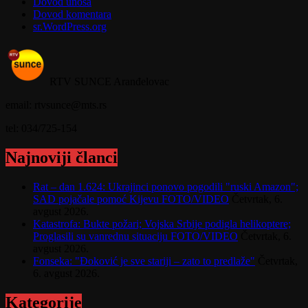
Dovod unosa
Dovod komentara
sr.WordPress.org
RTV SUNCE Aranđelovac
email: rtvsunce@mts.rs
tel: 034/725-154
Najnoviji članci
Rat – dan 1.624: Ukrajinci ponovo pogodili "ruski Amazon";
SAD pojačale pomoć Kijevu FOTO/VIDEO
Četvrtak, 6.
avgust 2026.
Katastrofa: Bukte požari; Vojska Srbije podigla helikoptere;
Proglasili su vanrednu situaciju FOTO/VIDEO
Četvrtak, 6.
avgust 2026.
Fonseka: "Đoković je sve stariji – zato to predlaže"
Četvrtak,
6. avgust 2026.
Kategorije