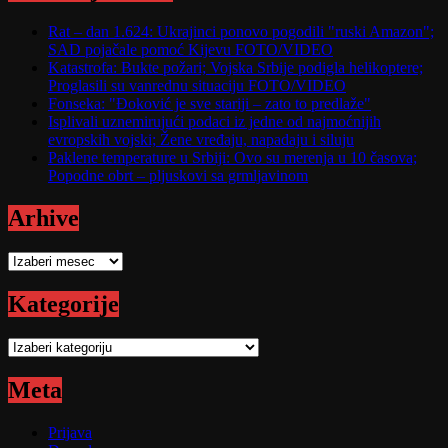
Rat – dan 1.624: Ukrajinci ponovo pogodili "ruski Amazon";
SAD pojačale pomoć Kijevu FOTO/VIDEO
Katastrofa: Bukte požari; Vojska Srbije podigla helikoptere;
Proglasili su vanrednu situaciju FOTO/VIDEO
Fonseka: "Đoković je sve stariji – zato to predlaže"
Isplivali uznemirujući podaci iz jedne od najmoćnijih
evropskih vojski; Žene vređaju, napadaju i siluju
Paklene temperature u Srbiji: Ovo su merenja u 10 časova;
Popodne obrt – pljuskovi sa grmljavinom
Arhive
Arhive
Kategorije
Kategorije
Meta
Prijava