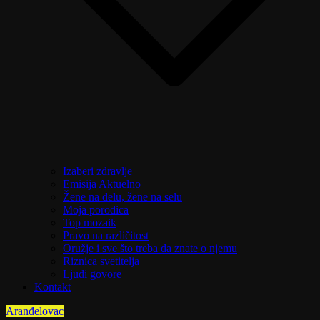
Izaberi zdravlje
Emisija Aktuelno
Žene na delu, žene na selu
Moja porodica
Top mozaik
Pravo na različitost
Oružje i sve što treba da znate o njemu
Riznica svetitelja
Ljudi govore
Kontakt
Aranđelovac