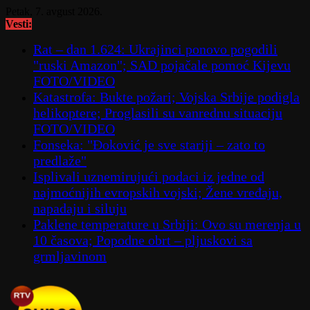
Skip
Petak, 7. avgust 2026.
to
Vesti:
content
Rat – dan 1.624: Ukrajinci ponovo pogodili
"ruski Amazon"; SAD pojačale pomoć Kijevu
FOTO/VIDEO
Katastrofa: Bukte požari; Vojska Srbije podigla
helikoptere; Proglasili su vanrednu situaciju
FOTO/VIDEO
Fonseka: "Đoković je sve stariji – zato to
predlaže"
Isplivali uznemirujući podaci iz jedne od
najmoćnijih evropskih vojski; Žene vređaju,
napadaju i siluju
Paklene temperature u Srbiji: Ovo su merenja u
10 časova; Popodne obrt – pljuskovi sa
grmljavinom