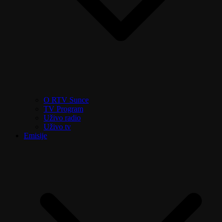
O RTV Sunce
TV Program
Uživo radio
Uživo tv
Emisije