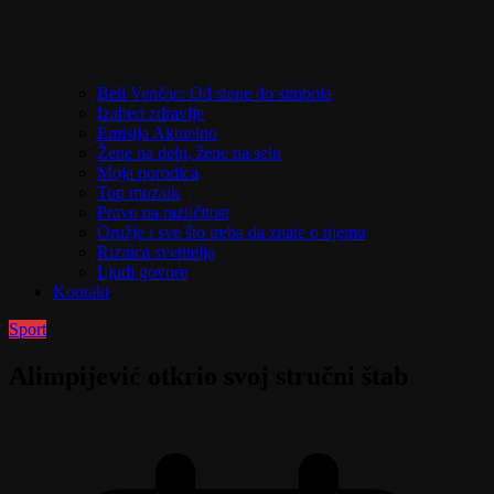
Beli Venčac: Od stene do simbola
Izaberi zdravlje
Emisija Aktuelno
Žene na delu, žene na selu
Moja porodica
Top mozaik
Pravo na različitost
Oružje i sve što treba da znate o njemu
Riznica svetitelja
Ljudi govore
Kontakt
Sport
Alimpijević otkrio svoj stručni štab