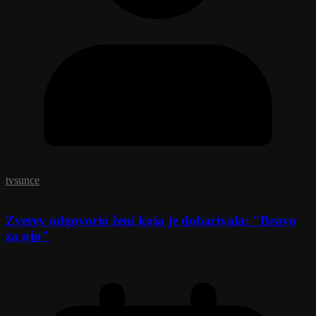
tvsunce
Zverev odgovorio ženi koja je dobacivala: "Bravo
za nju"