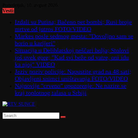
Skip
Ponedeljak, 10. avgust 2026.
to
Vesti:
content
Izdali su Putina; Bačeno pet bombi; Rusi broje
mrtve od jutros FOTO/VIDEO
Markes posle sedmog mesta: "Dovoljno sam se
borio u karijeri"
Situacija u Deliblatskoj peščari bolja; Stolovi
još uvek gore; "Kad svi beže od vatre, oni idu
ka njoj" VIDEO
Jeziv poziv policije: Napustite grad na 48 sati;
Objavljeni snimci uništavanja FOTO/VIDEO
Najnovije "crveno" upozorenje: Ne nazire se
kraj toplotnog talasa u Srbiji