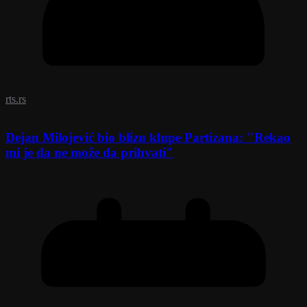
rts.rs
Dejan Milojević bio blizu klupe Partizana: "Rekao
mi je da ne može da prihvati"