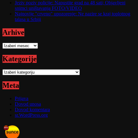
Jeziv poziv policije: Napustite grad na 48 sati; Objavljeni
snimci uništavanja FOTO/VIDEO
Najnovije "crveno" upozorenje: Ne nazire se kraj toplotnog
talasa u Srbiji
Arhive
Arhive
Kategorije
Kategorije
Meta
Prijava
Dovod unosa
Dovod komentara
sr.WordPress.org