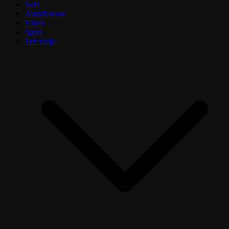
Svet
Aranđelovac
Video
Sport
Televizija