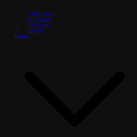
O RTV Sunce
TV Program
Uživo radio
Uživo tv
Emisije