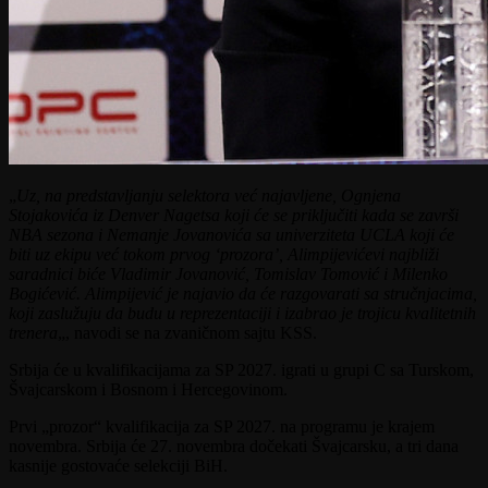
„
Uz, na predstavljanju selektora već najavljene, Ognjena
Stojakovića iz Denver Nagetsa koji će se priključiti kada se završi
NBA sezona i Nemanje Jovanovića sa univerziteta UCLA koji će
biti uz ekipu već tokom prvog ‘prozora’, Alimpijevićevi najbliži
saradnici biće Vladimir Jovanović, Tomislav Tomović i Milenko
Bogićević. Alimpijević je najavio da će razgovarati sa stručnjacima,
koji zaslužuju da budu u reprezentaciji i izabrao je trojicu kvalitetnih
trenera
„, navodi se na zvaničnom sajtu KSS.
Srbija će u kvalifikacijama za SP 2027. igrati u grupi C sa Turskom,
Švajcarskom i Bosnom i Hercegovinom.
Prvi „prozor“ kvalifikacija za SP 2027. na programu je krajem
novembra. Srbija će 27. novembra dočekati Švajcarsku, a tri dana
kasnije gostovaće selekciji BiH.