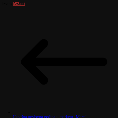
Izvor:
b92.net
Uspešna poslovna godina u marketu „Mere“