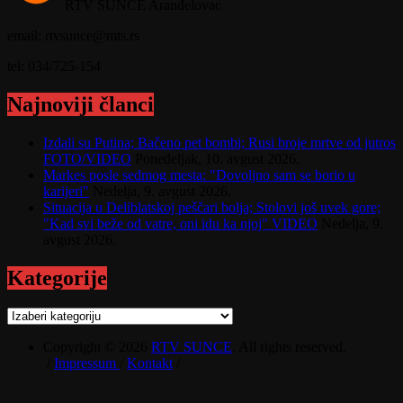
RTV SUNCE Aranđelovac
email: rtvsunce@mts.rs
tel: 034/725-154
Najnoviji članci
Izdali su Putina; Bačeno pet bombi; Rusi broje mrtve od jutros
FOTO/VIDEO
Ponedeljak, 10. avgust 2026.
Markes posle sedmog mesta: "Dovoljno sam se borio u
karijeri"
Nedelja, 9. avgust 2026.
Situacija u Deliblatskoj peščari bolja; Stolovi još uvek gore;
"Kad svi beže od vatre, oni idu ka njoj" VIDEO
Nedelja, 9.
avgust 2026.
Kategorije
Kategorije
Copyright © 2026
RTV SUNCE
. All rights reserved.
/
Impressum
/
Kontakt
/