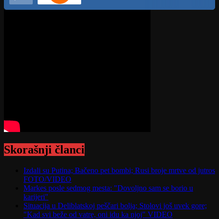
Skorašnji članci
Izdali su Putina; Bačeno pet bombi; Rusi broje mrtve od jutros
FOTO/VIDEO
Markes posle sedmog mesta: "Dovoljno sam se borio u
karijeri"
Situacija u Deliblatskoj peščari bolja; Stolovi još uvek gore;
"Kad svi beže od vatre, oni idu ka njoj" VIDEO