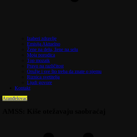
Izaberi zdravlje
Emisija Aktuelno
Žene na delu, žene na selu
Moja porodica
Top mozaik
Pravo na različitost
Oružje i sve što treba da znate o njemu
Riznica svetitelja
Ljudi govore
Kontakt
Aranđelovac
AMSS: Kiše otežavaju saobraćaj