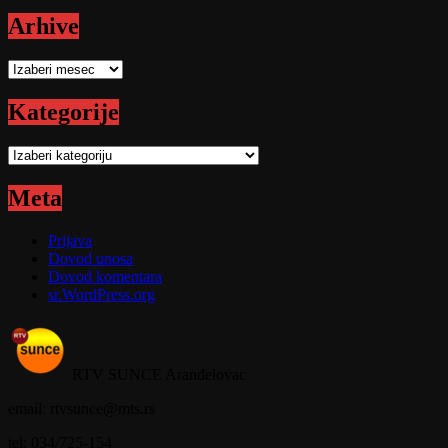
Arhive
Arhive
Kategorije
Kategorije
Meta
Prijava
Dovod unosa
Dovod komentara
sr.WordPress.org
RTV SUNCE Aranđelovac
email: rtvsunce@mts.rs
tel: 034/725-154