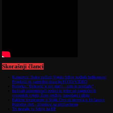
Skorašnji članci
Katastrofa: Bukte požari; Vojska Srbije podigla helikoptere;
Proglasili su vanrednu situaciju FOTO/VIDEO
Fonseka: "Đoković je sve stariji – zato to predlaže"
Isplivali uznemirujući podaci iz jedne od najmoćnijih
evropskih vojski; Žene vređaju, napadaju i siluju
Paklene temperature u Srbiji: Ovo su merenja u 10 časova;
Popodne obrt – pljuskovi sa grmljavinom
Tri medalje za Srbiju na EP