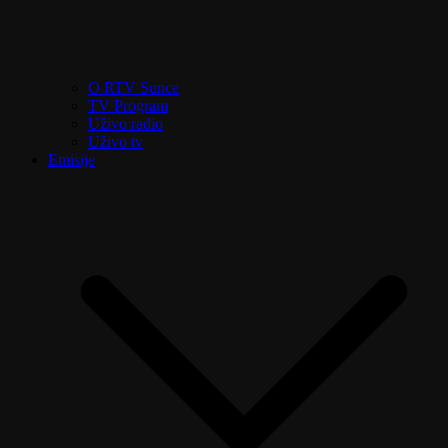
O RTV Sunce
TV Program
Uživo radio
Uživo tv
Emisije