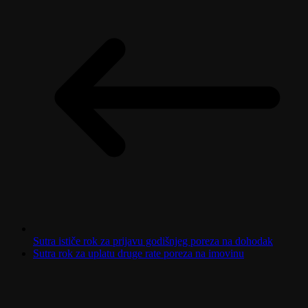
Sutra ističe rok za prijavu godišnjeg poreza na dohodak
Sutra rok za uplatu druge rate poreza na imovinu