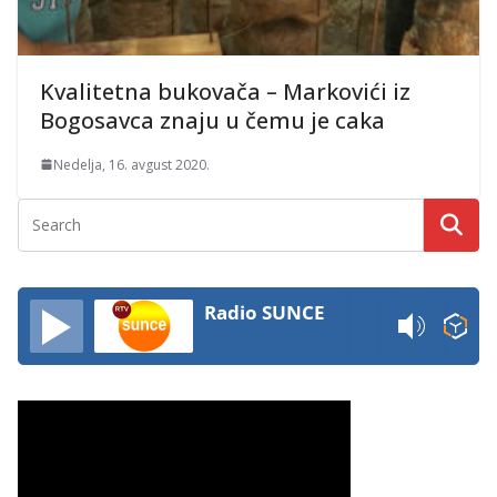
Kvalitetna bukovača – Markovići iz
Bogosavca znaju u čemu je caka
Nedelja, 16. avgust 2020.
Radio SUNCE