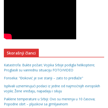
Skorašnji članci
Katastrofa: Bukte požari; Vojska Srbije podigla helikoptere;
Proglasili su vanrednu situaciju FOTO/VIDEO
Fonseka: "Đoković je sve stariji – zato to predlaže"
Isplivali uznemirujući podaci iz jedne od najmoćnijih evropskih
vojski; Žene vređaju, napadaju i siluju
Paklene temperature u Srbiji: Ovo su merenja u 10 časova;
Popodne obrt – pljuskovi sa grmljavinom