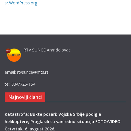
sr.WordPress.org
e
RTV SUNCE Aranđelovac
email: rtvsunce@mts.rs
tel: 034/725-154
Najnoviji članci
Katastrofa: Bukte požari; Vojska Srbije podigla
helikoptere; Proglasili su vanrednu situaciju FOTO/VIDEO
Četvrtak, 6. avgust 2026.