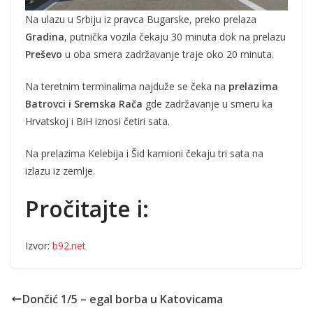
Na ulazu u Srbiju iz pravca Bugarske, preko prelaza
Gradina
, putnička vozila čekaju 30 minuta dok na prelazu
Preševo
u oba smera zadržavanje traje oko 20 minuta.
Na teretnim terminalima najduže se čeka na
prelazima
Batrovci i Sremska Rača
gde zadržavanje u smeru ka
Hrvatskoj i BiH iznosi četiri sata.
Na prelazima Kelebija i Šid kamioni čekaju tri sata na
izlazu iz zemlje.
Pročitajte i:
Izvor:
b92.net
Dončić 1/5 – egal borba u Katovicama