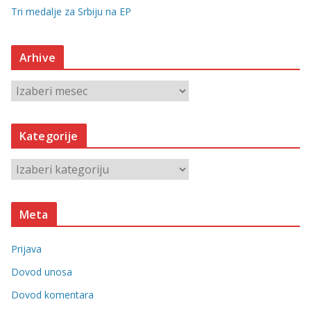
Tri medalje za Srbiju na EP
Arhive
A
r
h
Kategorije
i
v
K
e
a
t
Meta
e
g
Prijava
o
r
Dovod unosa
i
Dovod komentara
j