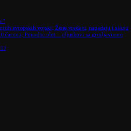
že"
ijih evropskih vojski; Žene vređaju, napadaju i siluju
10 časova; Popodne obrt – pljuskovi sa grmljavinom
DEO