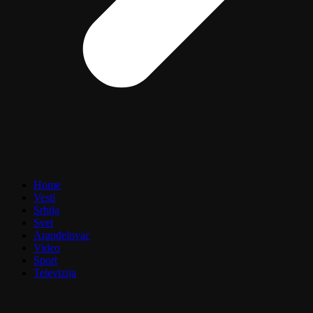
Home
Vesti
Srbija
Svet
Aranđelovac
Video
Sport
Televizija