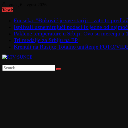
Skip
Četvrtak, 6. avgust 2026.
to
Vesti:
content
Fonseka: "Đoković je sve stariji – zato to predla
Isplivali uznemirujući podaci iz jedne od najmoćn
Paklene temperature u Srbiji: Ovo su merenja u 
Tri medalje za Srbiju na EP
Krenuli na Rusiju; Totalno uništenje FOTO/VI