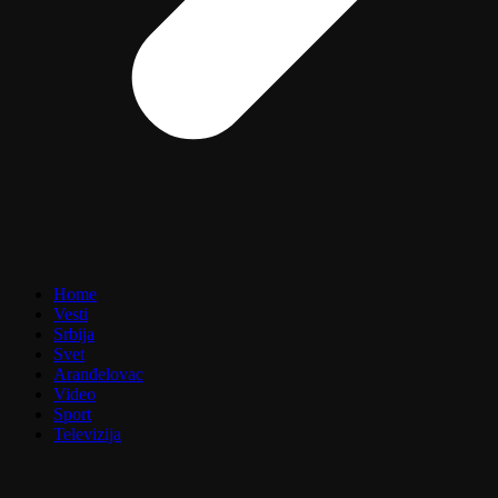
Home
Vesti
Srbija
Svet
Aranđelovac
Video
Sport
Televizija