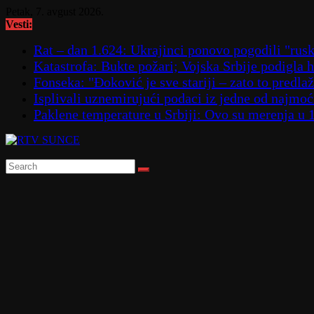
Skip
Petak, 7. avgust 2026.
to
Vesti:
content
Rat – dan 1.624: Ukrajinci ponovo pogodili "
Katastrofa: Bukte požari; Vojska Srbije podigla
Fonseka: "Đoković je sve stariji – zato to predla
Isplivali uznemirujući podaci iz jedne od najmoćn
Paklene temperature u Srbiji: Ovo su merenja u 