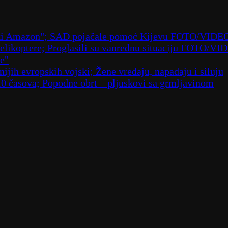
ruski Amazon"; SAD pojačale pomoć Kijevu FOTO/VIDE
 helikoptere; Proglasili su vanrednu situaciju FOTO/VI
že"
ijih evropskih vojski; Žene vređaju, napadaju i siluju
10 časova; Popodne obrt – pljuskovi sa grmljavinom