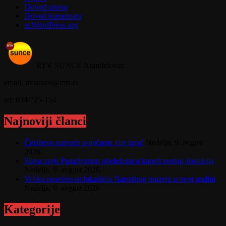
Dovod unosa
Dovod komentara
sr.WordPress.org
RTV SUNCE Aranđelovac
email: rtvsunce@mts.rs
tel: 034/725-154
Najnoviji članci
Čelsijevo najveće pojačanje nije igrač
Nedelja, 9. avgust
2026.
Slava sveti Pantelejmon obeležena u kapeli svetog Joanikija
Nedelja, 9. avgust 2026.
Velika posećenost lokaliteta Narodnog muzeja u ovoj godini
Nedelja, 9. avgust 2026.
Kategorije