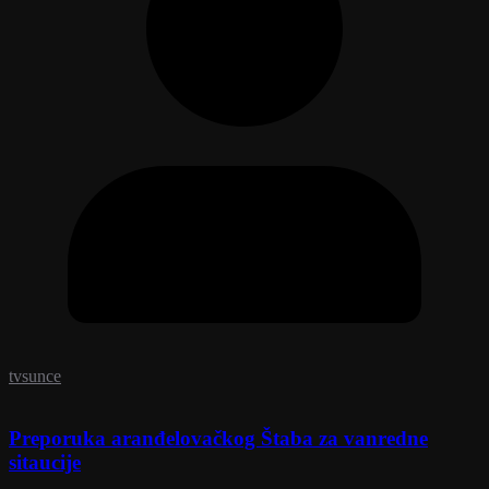
tvsunce
Preporuka aranđelovačkog Štaba za vanredne
sitaucije