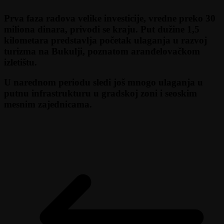
Prva faza radova velike investicije, vredne preko 30
miliona dinara, privodi se kraju. Put dužine 1,5
kilometara predstavlja početak ulaganja u razvoj
turizma na Bukulji, poznatom aranđelovačkom
izletištu.
U narednom periodu sledi još mnogo ulaganja u
putnu infrastrukturu u gradskoj zoni i seoskim
mesnim zajednicama.