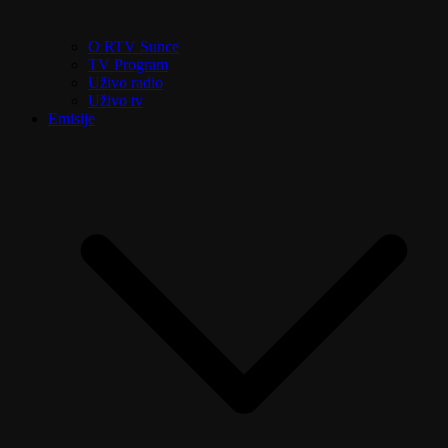
O RTV Sunce
TV Program
Uživo radio
Uživo tv
Emisije