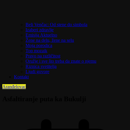
Beli Venčac: Od stene do simbola
Izaberi zdravlje
Emisija Aktuelno
Žene na delu, žene na selu
Moja porodica
Top mozaik
Pravo na različitost
Oružje i sve što treba da znate o njemu
Riznica svetitelja
Ljudi govore
Kontakt
Aranđelovac
Asfaltiranje puta ka Bukulji