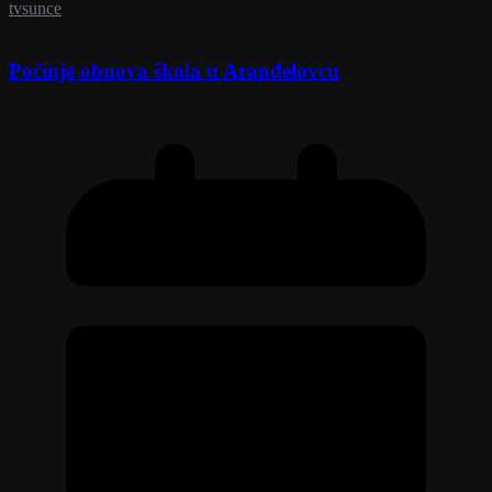
tvsunce
Počinje obnova škola u Aranđelovcu