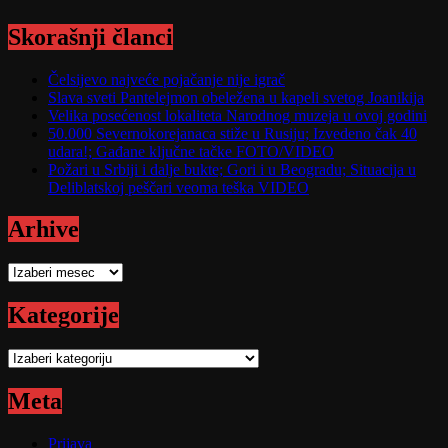
Skorašnji članci
Čelsijevo najveće pojačanje nije igrač
Slava sveti Pantelejmon obeležena u kapeli svetog Joanikija
Velika posećenost lokaliteta Narodnog muzeja u ovoj godini
50.000 Severnokorejanaca stiže u Rusiju; Izvedeno čak 40
udara!; Gađane ključne tačke FOTO/VIDEO
Požari u Srbiji i dalje bukte; Gori i u Beogradu; Situacija u
Deliblatskoj peščari veoma teška VIDEO
Arhive
Arhive
Kategorije
Kategorije
Meta
Prijava