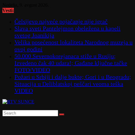
Skip
Nedelja, 9. avgust 2026.
to
Vesti:
content
Čelsijevo najveće pojačanje nije igrač
Slava sveti Pantelejmon obeležena u kapeli
svetog Joanikija
Velika posećenost lokaliteta Narodnog muzeja u
ovoj godini
50.000 Severnokorejanaca stiže u Rusiju;
Izvedeno čak 40 udara!; Gađane ključne tačke
FOTO/VIDEO
Požari u Srbiji i dalje bukte; Gori i u Beogradu;
Situacija u Deliblatskoj peščari veoma teška
VIDEO