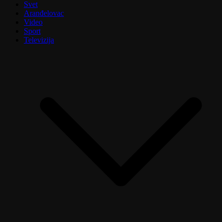
Svet
Aranđelovac
Video
Sport
Televizija