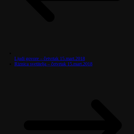
Ljudi govore – četvrtak 15.mart.2018
Riznica svetitelja – četvrtak 15.mart.2018