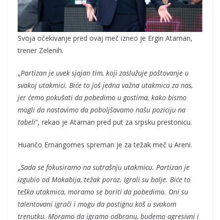
Svoja očekivanje pred ovaj meč izneo je Ergin Ataman,
trener Zelenih.
„
Partizan je uvek sjajan tim, koji zaslužuje poštovanje u
svakoj utakmici. Biće to još jedna važna utakmica za nas,
jer ćemo pokušati da pobedimo u gostima, kako bismo
mogli da nastavimo da poboljšavamo našu poziciju na
tabeli
“, rekao je Ataman pred put za srpsku prestonicu.
Huančo Ernangomes spreman je za težak meč u Areni.
„
Sada se fokusiramo na sutrašnju utakmicu. Partizan je
izgubio od Makabija, težak poraz. Igrali su bolje. Biće to
teška utakmica, moramo se boriti da pobedimo. Oni su
talentovani igrači i mogu da postignu koš u svakom
trenutku. Moramo da igramo odbranu, budemo agresivni i