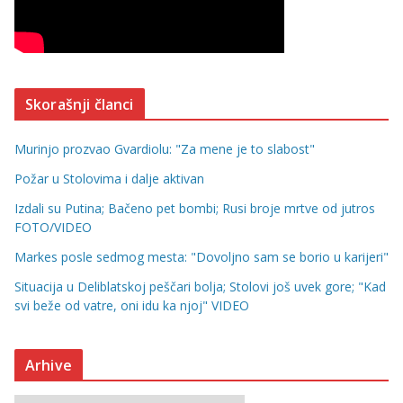
Skorašnji članci
Murinjo prozvao Gvardiolu: "Za mene je to slabost"
Požar u Stolovima i dalje aktivan
Izdali su Putina; Bačeno pet bombi; Rusi broje mrtve od jutros
FOTO/VIDEO
Markes posle sedmog mesta: "Dovoljno sam se borio u karijeri"
Situacija u Deliblatskoj peščari bolja; Stolovi još uvek gore; "Kad
svi beže od vatre, oni idu ka njoj" VIDEO
Arhive