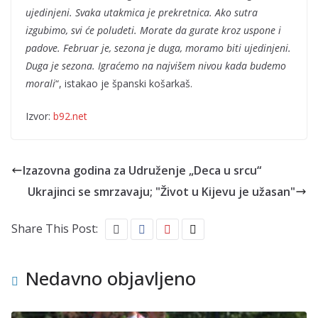
ujedinjeni. Svaka utakmica je prekretnica. Ako sutra
izgubimo, svi će poludeti. Morate da gurate kroz uspone i
padove. Februar je, sezona je duga, moramo biti ujedinjeni.
Duga je sezona. Igraćemo na najvišem nivou kada budemo
morali
“, istakao je španski košarkaš.
Izvor:
b92.net
Izazovna godina za Udruženje „Deca u srcu“
Ukrajinci se smrzavaju; "Život u Kijevu je užasan"
Share This Post:
Nedavno objavljeno