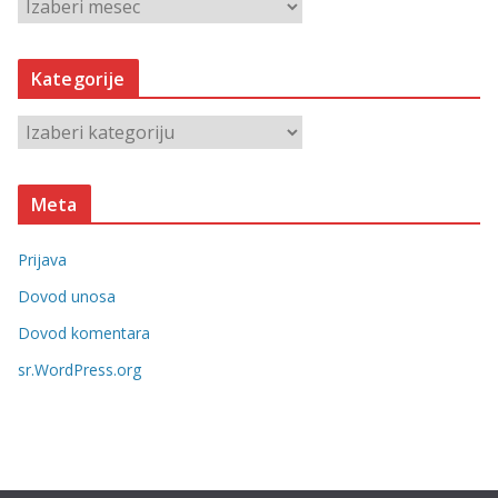
A
r
h
Kategorije
i
v
K
e
a
t
Meta
e
g
Prijava
o
r
Dovod unosa
i
Dovod komentara
j
sr.WordPress.org
e