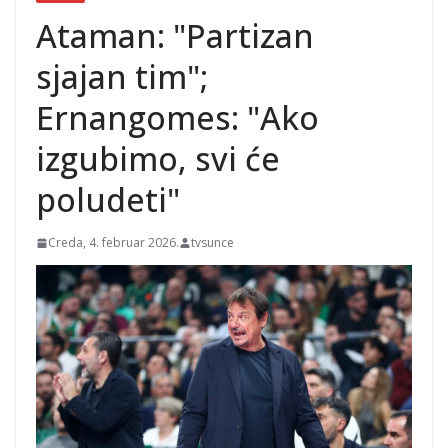
Ataman: "Partizan
sjajan tim";
Ernangomes: "Ako
izgubimo, svi će
poludeti"
Creda, 4. februar 2026.
tvsunce