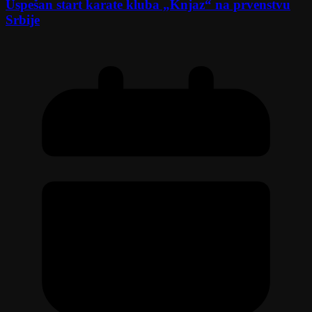
Uspešan start karate kluba „Knjaz“ na prvenstvu
Srbije