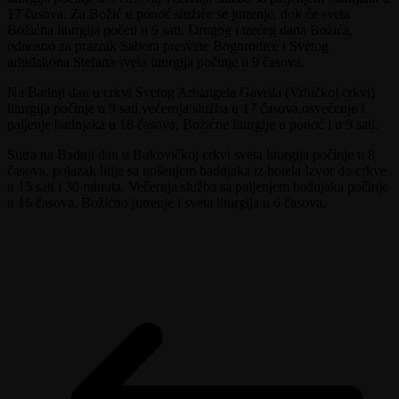
17 časova. Za Božić u ponoć služiće se jutrenje, dok će sveta
Božićna liturgija početi u 9 sati. Drugog i trećeg dana Božića,
odnosno za praznik Sabora presvete Bogorodice i Svetog
arhiđakona Stefana sveta liturgija počinje u 9 časova.
Na Badnji dan u crkvi Svetog Arhangela Gavrila (Vrbičkoj crkvi)
liturgija počinje u 9 sati,večernja služba u 17 časova,osvećenje i
paljenje badnjaka u 18 časova, Božićne liturgije u ponoć i u 9 sati.
Sutra na Badnji dan u Bukovičkoj crkvi sveta liturgija počinje u 8
časova, polazak litije sa nošenjem badnjaka iz hotela Izvor do crkve
u 15 sati i 30 minuta. Večernja služba sa paljenjem badnjaka počinje
u 16 časova. Božićno jutrenje i sveta liturgija u 6 časova.