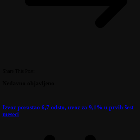
Share This Post:
Nedavno objavljeno
Izvoz porastao 6,7 odsto, uvoz za 9,1% u prvih šest
meseci