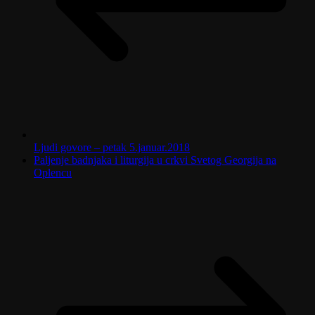
Ljudi govore – petak 5.januar.2018
Paljenje badnjaka i liturgija u crkvi Svetog Georgija na
Oplencu