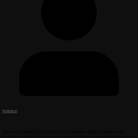
tvsunce
Sutra na Badnji dan u crkvi Svetih apostola Petra i Pavla sveta
liturgija počinje u 9 časova, večernja služba sa paljenjem badnjaka u