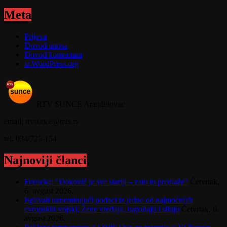
Meta
Prijava
Dovod unosa
Dovod komentara
sr.WordPress.org
RTV SUNCE Aranđelovac
email: rtvsunce@mts.rs
tel: 034/725-154
Najnoviji članci
Fonseka: "Đoković je sve stariji – zato to predlaže"
Četvrtak,
6. avgust 2026.
Isplivali uznemirujući podaci iz jedne od najmoćnijih
evropskih vojski; Žene vređaju, napadaju i siluju
Četvrtak, 6.
avgust 2026.