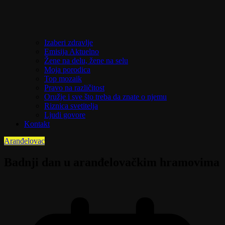
Izaberi zdravlje
Emisija Aktuelno
Žene na delu, žene na selu
Moja porodica
Top mozaik
Pravo na različitost
Oružje i sve što treba da znate o njemu
Riznica svetitelja
Ljudi govore
Kontakt
Aranđelovac
Badnji dan u aranđelovačkim hramovima