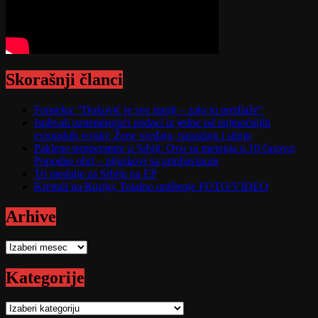
Skorašnji članci
Fonseka: "Đoković je sve stariji – zato to predlaže"
Isplivali uznemirujući podaci iz jedne od najmoćnijih
evropskih vojski; Žene vređaju, napadaju i siluju
Paklene temperature u Srbiji: Ovo su merenja u 10 časova;
Popodne obrt – pljuskovi sa grmljavinom
Tri medalje za Srbiju na EP
Krenuli na Rusiju; Totalno uništenje FOTO/VIDEO
Arhive
Arhive
Kategorije
Kategorije