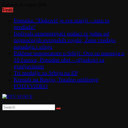
Skip
Četvrtak, 6. avgust 2026.
to
Vesti:
content
Fonseka: "Đoković je sve stariji – zato to
predlaže"
Isplivali uznemirujući podaci iz jedne od
najmoćnijih evropskih vojski; Žene vređaju,
napadaju i siluju
Paklene temperature u Srbiji: Ovo su merenja u
10 časova; Popodne obrt – pljuskovi sa
grmljavinom
Tri medalje za Srbiju na EP
Krenuli na Rusiju; Totalno uništenje
FOTO/VIDEO