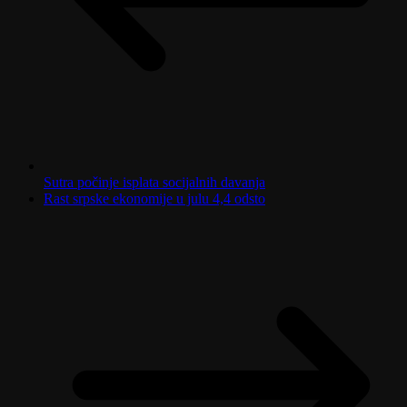
Sutra počinje isplata socijalnih davanja
Rast srpske ekonomije u julu 4,4 odsto