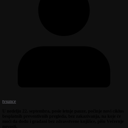
tvsunce
U nedelju 22. septembra, posle letnje pauze, počinje novi ciklus
besplatnih preventivnih pregleda, bez zakazivanja, na koje će
moći da dođu i građani bez zdravstvene knjižice, pišu Večernje
novosti.