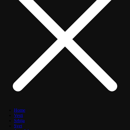
Home
Vesti
Srbija
Svet