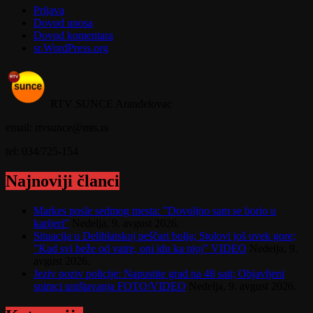
Prijava
Dovod unosa
Dovod komentara
sr.WordPress.org
RTV SUNCE Aranđelovac
email: rtvsunce@mts.rs
tel: 034/725-154
Najnoviji članci
Markes posle sedmog mesta: "Dovoljno sam se borio u
karijeri"
Nedelja, 9. avgust 2026.
Situacija u Deliblatskoj peščari bolja; Stolovi još uvek gore;
"Kad svi beže od vatre, oni idu ka njoj" VIDEO
Nedelja, 9.
avgust 2026.
Jeziv poziv policije: Napustite grad na 48 sati; Objavljeni
snimci uništavanja FOTO/VIDEO
Nedelja, 9. avgust 2026.