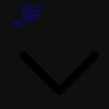
O RTV Sunce
TV Program
Uživo radio
Uživo tv
Emisije