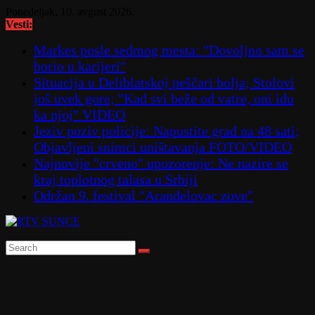
Skip
Ponedeljak, 10. avgust 2026.
to
Vesti:
content
Markes posle sedmog mesta: "Dovoljno sam se
borio u karijeri"
Situacija u Deliblatskoj peščari bolja; Stolovi
još uvek gore; "Kad svi beže od vatre, oni idu
ka njoj" VIDEO
Jeziv poziv policije: Napustite grad na 48 sati;
Objavljeni snimci uništavanja FOTO/VIDEO
Najnovije "crveno" upozorenje: Ne nazire se
kraj toplotnog talasa u Srbiji
Održan 9. festival "Aranđelovac zove"