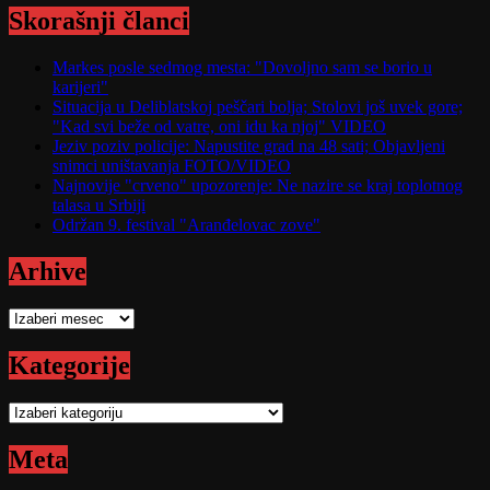
Skorašnji članci
Markes posle sedmog mesta: "Dovoljno sam se borio u
karijeri"
Situacija u Deliblatskoj peščari bolja; Stolovi još uvek gore;
"Kad svi beže od vatre, oni idu ka njoj" VIDEO
Jeziv poziv policije: Napustite grad na 48 sati; Objavljeni
snimci uništavanja FOTO/VIDEO
Najnovije "crveno" upozorenje: Ne nazire se kraj toplotnog
talasa u Srbiji
Održan 9. festival "Aranđelovac zove"
Arhive
Arhive
Kategorije
Kategorije
Meta