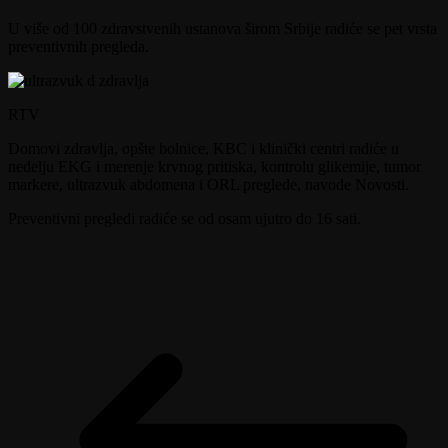
U više od 100 zdravstvenih ustanova širom Srbije radiće se pet vrsta
preventivnih pregleda.
RTV
Domovi zdravlja, opšte bolnice, KBC i klinički centri radiće u
nedelju EKG i merenje krvnog pritiska, kontrolu glikemije, tumor
markere, ultrazvuk abdomena i ORL preglede, navode Novosti.
Preventivni pregledi radiće se od osam ujutro do 16 sati.