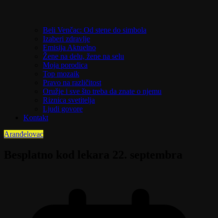
Beli Venčac: Od stene do simbola
Izaberi zdravlje
Emisija Aktuelno
Žene na delu, žene na selu
Moja porodica
Top mozaik
Pravo na različitost
Oružje i sve što treba da znate o njemu
Riznica svetitelja
Ljudi govore
Kontakt
Aranđelovac
Besplatno kod lekara 22. septembra