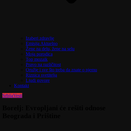
Izaberi zdravlje
Emisija Aktuelno
Žene na delu, žene na selu
Moja porodica
Top mozaik
Pravo na različitost
Oružje i sve što treba da znate o njemu
Riznica svetitelja
Ljudi govore
Kontakt
Srbija
Vesti
Borelj: Evropljani će rešiti odnose
Beograda i Prištine