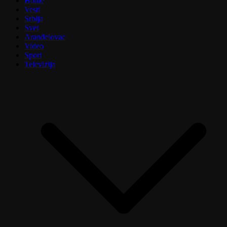
Home
Vesti
Srbija
Svet
Aranđelovac
Video
Sport
Televizija