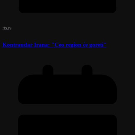
rts.rs
Kontraudar Irana: "Ceo region će goreti"