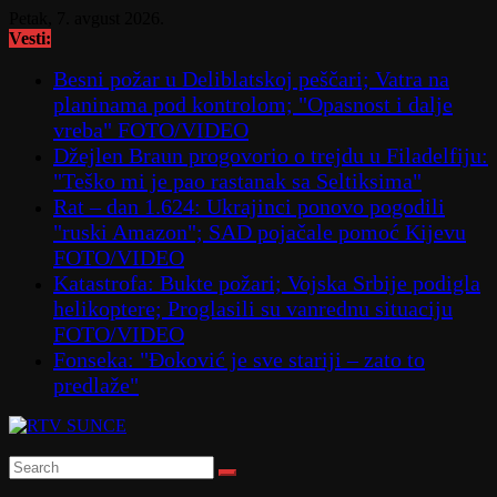
Skip
Petak, 7. avgust 2026.
to
Vesti:
content
Besni požar u Deliblatskoj peščari; Vatra na
planinama pod kontrolom; "Opasnost i dalje
vreba" FOTO/VIDEO
Džejlen Braun progovorio o trejdu u Filadelfiju:
"Teško mi je pao rastanak sa Seltiksima"
Rat – dan 1.624: Ukrajinci ponovo pogodili
"ruski Amazon"; SAD pojačale pomoć Kijevu
FOTO/VIDEO
Katastrofa: Bukte požari; Vojska Srbije podigla
helikoptere; Proglasili su vanrednu situaciju
FOTO/VIDEO
Fonseka: "Đoković je sve stariji – zato to
predlaže"