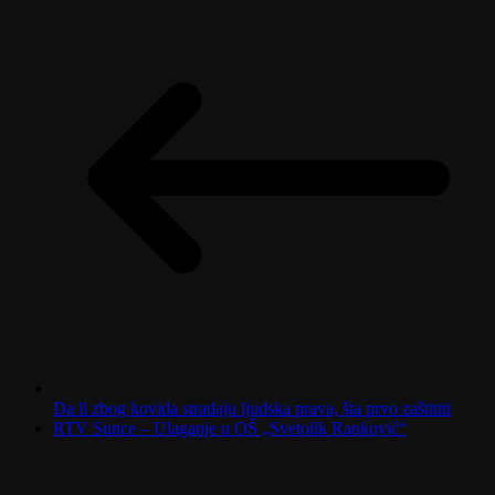
Da li zbog kovida stradaju ljudska prava, šta prvo zaštititi
RTV Sunce – Ulaganje u OŠ „Svetolik Ranković“