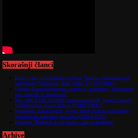
Skorašnji članci
Besni požar u Deliblatskoj peščari; Vatra na planinama pod
kontrolom; "Opasnost i dalje vreba" FOTO/VIDEO
Džejlen Braun progovorio o trejdu u Filadelfiju: "Teško mi je
pao rastanak sa Seltiksima"
Rat – dan 1.624: Ukrajinci ponovo pogodili "ruski Amazon";
SAD pojačale pomoć Kijevu FOTO/VIDEO
Katastrofa: Bukte požari; Vojska Srbije podigla helikoptere;
Proglasili su vanrednu situaciju FOTO/VIDEO
Fonseka: "Đoković je sve stariji – zato to predlaže"
Arhive