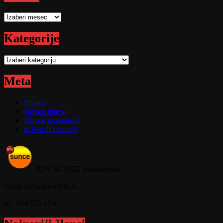
Arhive
Kategorije
Kategorije
Meta
Prijava
Dovod unosa
Dovod komentara
sr.WordPress.org
RTV SUNCE Aranđelovac
email: rtvsunce@mts.rs
tel: 034/725-154