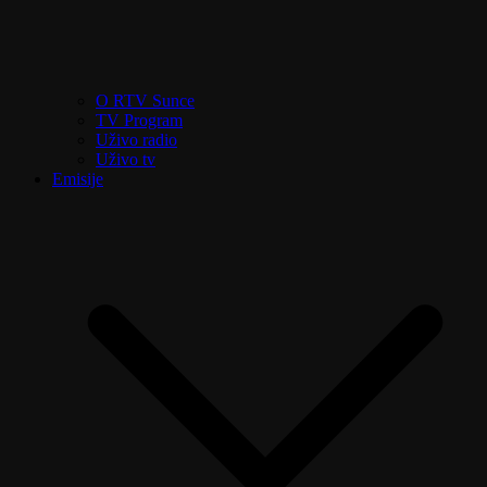
O RTV Sunce
TV Program
Uživo radio
Uživo tv
Emisije