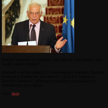
Borelj je u intervju za Fajnenšal Tajm rekao da „niko drugi to neće
uraditi, samo Evropljani“.
Govoreći o spoljnij politici EU i dešavanjima u susedstvu, Borelj je
ocenio da je Balkan bio „bure baruta“, a da je EU suočena sa
najvećim zadatkom – rešavanjem nesuglasica i popravljanjem
bezbednosti u tom regionu.
Izvor:
rts.rs