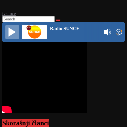
tvsunce
Radio SUNCE
Skorašnji članci