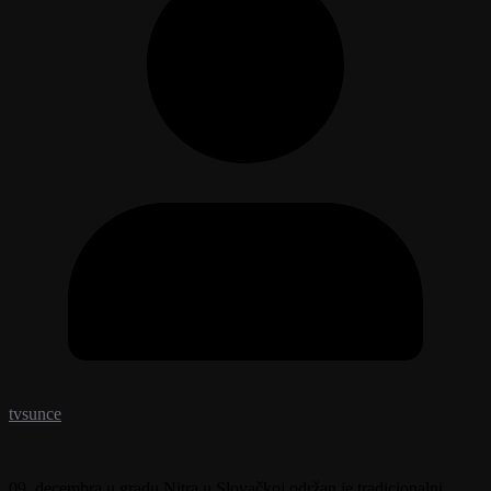
tvsunce
09. decembra u gradu Nitra u Slovačkoj održan je tradicionalni