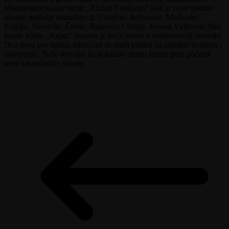
Memorijalni karate turnir „Rudolf Farmadin“ koji je i ove godine
okupio najbolje takmičare iz Ukrajine, Belorusije, Mađarske,
Poljske, Slovačke, Česke, Bugarske i Srbije. Jovana Vulinović član
karate kluba „Knjaz“ zauzela je treće mesto u konkurenciji seniorki.
Dva dana pre turnira takmičari su imali priliku da zajedno treniraju i
sparinguju. Naše devojke su pokazale dobru formu pred početak
nove takmičarske sezone.