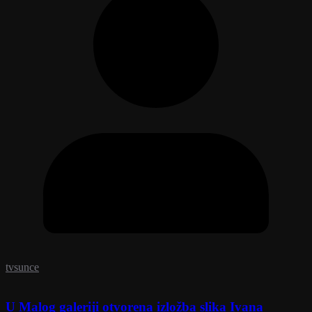
tvsunce
U Malog galeriji otvorena izložba slika Ivana