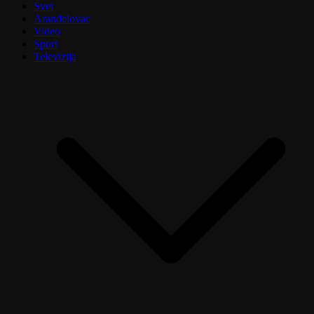
Svet
Aranđelovac
Video
Sport
Televizija