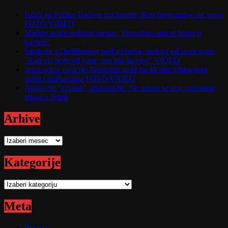
Izdali su Putina; Bačeno pet bombi; Rusi broje mrtve od jutros
FOTO/VIDEO
Markes posle sedmog mesta: "Dovoljno sam se borio u
karijeri"
Situacija u Deliblatskoj peščari bolja; Stolovi još uvek gore;
"Kad svi beže od vatre, oni idu ka njoj" VIDEO
Jeziv poziv policije: Napustite grad na 48 sati; Objavljeni
snimci uništavanja FOTO/VIDEO
Najnovije "crveno" upozorenje: Ne nazire se kraj toplotnog
talasa u Srbiji
Arhive
Arhive
Kategorije
Kategorije
Meta
Prijava