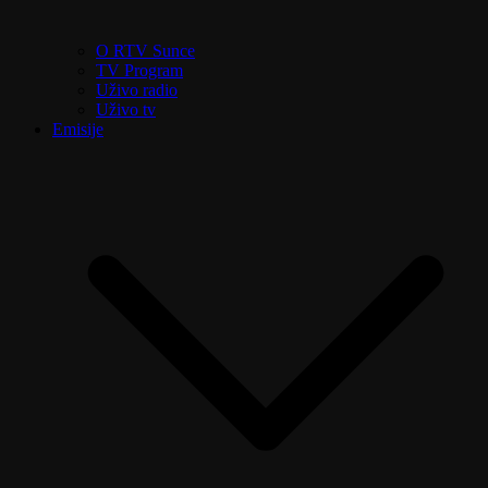
O RTV Sunce
TV Program
Uživo radio
Uživo tv
Emisije