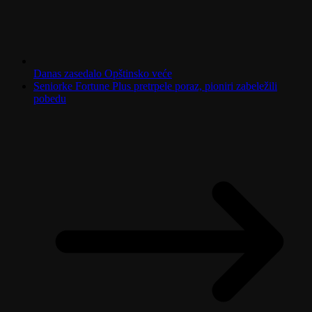
Danas zasedalo Opštinsko veće
Seniorke Fortune Plus pretrpele poraz, pioniri zabeležili
pobedu