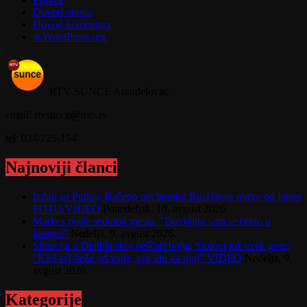
Dovod unosa
Dovod komentara
sr.WordPress.org
RTV SUNCE Aranđelovac
email: rtvsunce@mts.rs
tel: 034/725-154
Najnoviji članci
Izdali su Putina; Bačeno pet bombi; Rusi broje mrtve od jutros
FOTO/VIDEO
Ponedeljak, 10. avgust 2026.
Markes posle sedmog mesta: "Dovoljno sam se borio u
karijeri"
Nedelja, 9. avgust 2026.
Situacija u Deliblatskoj peščari bolja; Stolovi još uvek gore;
"Kad svi beže od vatre, oni idu ka njoj" VIDEO
Nedelja, 9.
avgust 2026.
Kategorije