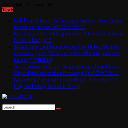
Skip
Ponedeljak, 10. avgust 2026.
to
Vesti:
content
Izdali su Putina; Bačeno pet bombi; Rusi broje
mrtve od jutros FOTO/VIDEO
Markes posle sedmog mesta: "Dovoljno sam se
borio u karijeri"
Situacija u Deliblatskoj peščari bolja; Stolovi
još uvek gore; "Kad svi beže od vatre, oni idu
ka njoj" VIDEO
Jeziv poziv policije: Napustite grad na 48 sati;
Objavljeni snimci uništavanja FOTO/VIDEO
Najnovije "crveno" upozorenje: Ne nazire se
kraj toplotnog talasa u Srbiji