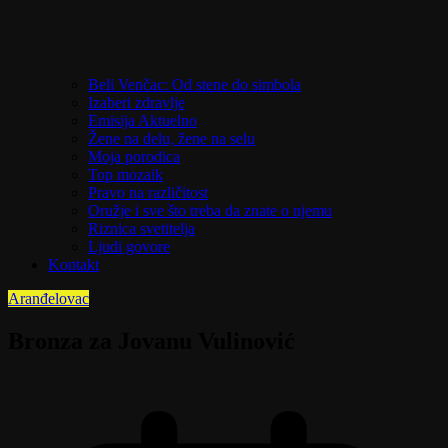
Beli Venčac: Od stene do simbola
Izaberi zdravlje
Emisija Aktuelno
Žene na delu, žene na selu
Moja porodica
Top mozaik
Pravo na različitost
Oružje i sve što treba da znate o njemu
Riznica svetitelja
Ljudi govore
Kontakt
Aranđelovac
Bronza za Jovanu Vulinović