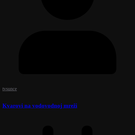
tvsunce
Kvarovi na vodovodnoj mreži