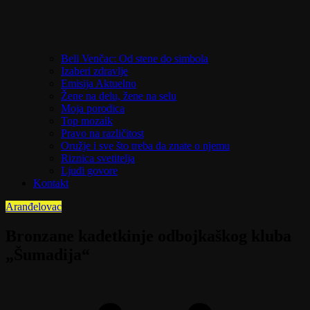
Beli Venčac: Od stene do simbola
Izaberi zdravlje
Emisija Aktuelno
Žene na delu, žene na selu
Moja porodica
Top mozaik
Pravo na različitost
Oružje i sve što treba da znate o njemu
Riznica svetitelja
Ljudi govore
Kontakt
Aranđelovac
Bronzane kadetkinje odbojkaškog kluba
„Šumadija“