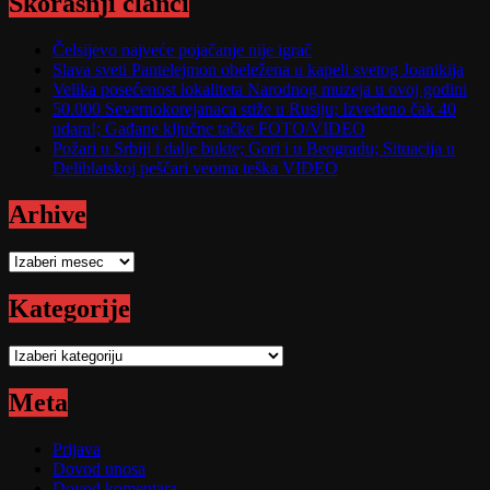
Skorašnji članci
Čelsijevo najveće pojačanje nije igrač
Slava sveti Pantelejmon obeležena u kapeli svetog Joanikija
Velika posećenost lokaliteta Narodnog muzeja u ovoj godini
50.000 Severnokorejanaca stiže u Rusiju; Izvedeno čak 40
udara!; Gađane ključne tačke FOTO/VIDEO
Požari u Srbiji i dalje bukte; Gori i u Beogradu; Situacija u
Deliblatskoj peščari veoma teška VIDEO
Arhive
Arhive
Kategorije
Kategorije
Meta
Prijava
Dovod unosa
Dovod komentara