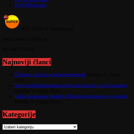
sr.WordPress.org
RTV SUNCE Aranđelovac
email: rtvsunce@mts.rs
tel: 034/725-154
Najnoviji članci
Čelsijevo najveće pojačanje nije igrač
Nedelja, 9. avgust
2026.
Slava sveti Pantelejmon obeležena u kapeli svetog Joanikija
Nedelja, 9. avgust 2026.
Velika posećenost lokaliteta Narodnog muzeja u ovoj godini
Nedelja, 9. avgust 2026.
Kategorije
Kategorije