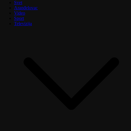
Svet
Aranđelovac
Video
Sport
Televizija