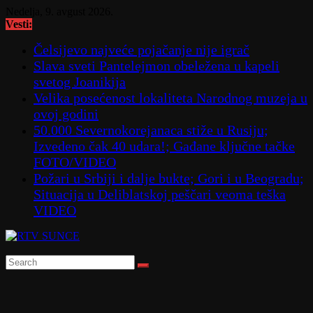
Skip
Nedelja, 9. avgust 2026.
to
Vesti:
content
Čelsijevo najveće pojačanje nije igrač
Slava sveti Pantelejmon obeležena u kapeli
svetog Joanikija
Velika posećenost lokaliteta Narodnog muzeja u
ovoj godini
50.000 Severnokorejanaca stiže u Rusiju;
Izvedeno čak 40 udara!; Gađane ključne tačke
FOTO/VIDEO
Požari u Srbiji i dalje bukte; Gori i u Beogradu;
Situacija u Deliblatskoj peščari veoma teška
VIDEO