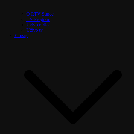
O RTV Sunce
TV Program
Uživo radio
Uživo tv
Emisije