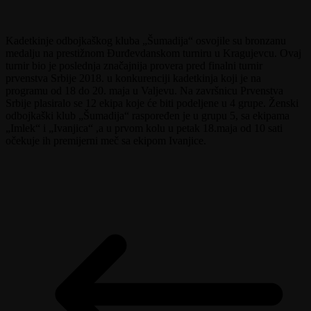
Kadetkinje odbojkaškog kluba „Šumadija“ osvojile su bronzanu
medalju na prestižnom Đurđevdanskom turniru u Kragujevcu.
Ovaj
turnir bio je poslednja značajnija provera pred finalni turnir
prvenstva Srbije 2018. u konkurenciji kadetkinja koji je na
programu od 18 do 20. maja u Valjevu. Na završnicu Prvenstva
Srbije plasiralo se 12 ekipa koje će biti podeljene u 4 grupe. Ženski
odbojkaški klub „Šumadija“ raspoređen je u grupu 5, sa ekipama
„Imlek“ i „Ivanjica“ ,a u prvom kolu u petak 18.maja od 10 sati
očekuje ih premijerni meč sa ekipom Ivanjice.