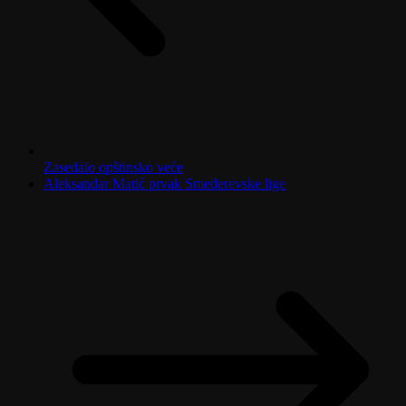
Zasedalo opštinsko veće
Aleksandar Matić prvak Smederevske lige