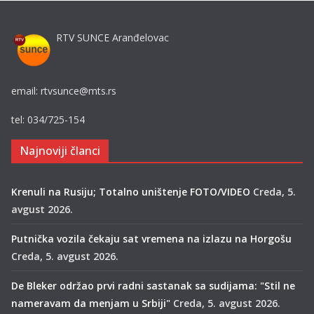
RTV SUNCE Aranđelovac
email: rtvsunce@mts.rs
tel: 034/725-154
Najnoviji članci
Krenuli na Rusiju; Totalno uništenje FOTO/VIDEO
Creda, 5.
avgust 2026.
Putnička vozila čekaju sat vremena na izlazu na Horgošu
Creda, 5. avgust 2026.
De Bleker održao prvi radni sastanak sa sudijama: "Stil ne
nameravam da menjam u Srbiji"
Creda, 5. avgust 2026.