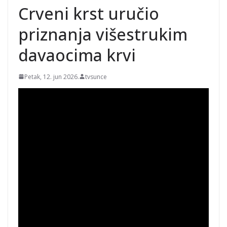
Crveni krst uručio
priznanja višestrukim
davaocima krvi
Petak, 12. jun 2026.
tvsunce