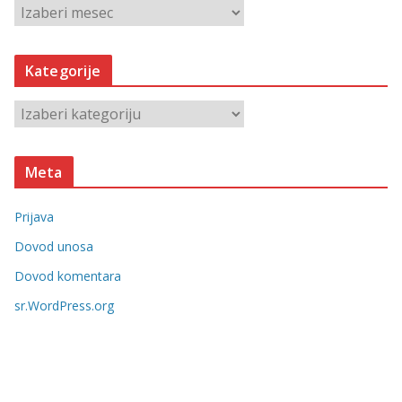
A
r
h
Kategorije
i
v
K
e
a
t
Meta
e
g
Prijava
o
r
Dovod unosa
i
Dovod komentara
j
sr.WordPress.org
e