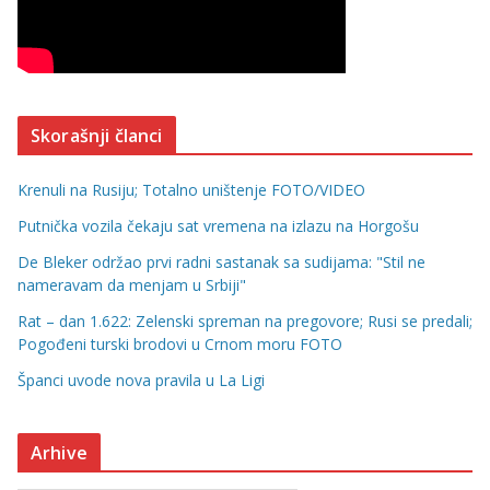
Skorašnji članci
Krenuli na Rusiju; Totalno uništenje FOTO/VIDEO
Putnička vozila čekaju sat vremena na izlazu na Horgošu
De Bleker održao prvi radni sastanak sa sudijama: "Stil ne
nameravam da menjam u Srbiji"
Rat – dan 1.622: Zelenski spreman na pregovore; Rusi se predali;
Pogođeni turski brodovi u Crnom moru FOTO
Španci uvode nova pravila u La Ligi
Arhive