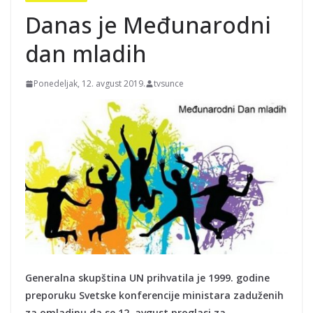
Danas je Međunarodni
dan mladih
Ponedeljak, 12. avgust 2019.
tvsunce
Generalna skupština UN prihvatila je 1999. godine
preporuku Svetske konferencije ministara zaduženih
za omladinu da se 12. avgust proglasi za