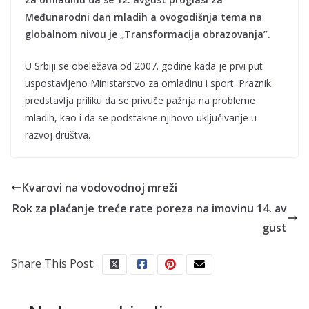
Međunarodni dan mladih a ovogodišnja tema na
globalnom nivou je „Transformacija obrazovanja”.
U Srbiji se obeležava od 2007. godine kada je prvi put
uspostavljeno Ministarstvo za omladinu i sport. Praznik
predstavlja priliku da se privuče pažnja na probleme
mladih, kao i da se podstakne njihovo uključivanje u
razvoj društva.
Kvarovi na vodovodnoj mreži
Rok za plaćanje treće rate poreza na imovinu 14. av
gust
Share This Post: