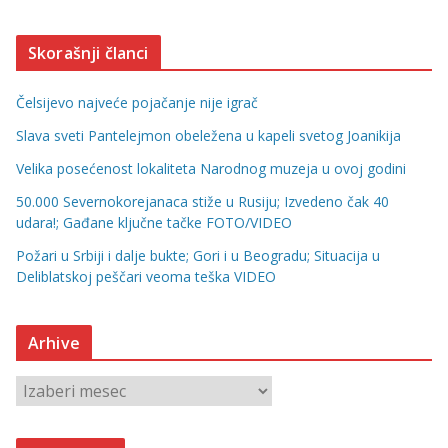
Skorašnji članci
Čelsijevo najveće pojačanje nije igrač
Slava sveti Pantelejmon obeležena u kapeli svetog Joanikija
Velika posećenost lokaliteta Narodnog muzeja u ovoj godini
50.000 Severnokorejanaca stiže u Rusiju; Izvedeno čak 40
udara!; Gađane ključne tačke FOTO/VIDEO
Požari u Srbiji i dalje bukte; Gori i u Beogradu; Situacija u
Deliblatskoj peščari veoma teška VIDEO
Arhive
A
r
h