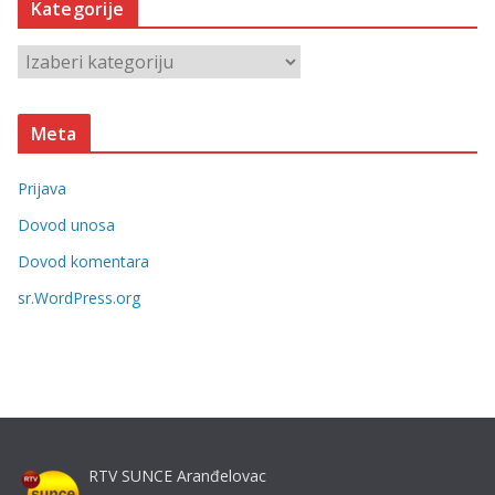
Kategorije
i
v
K
e
a
t
Meta
e
g
Prijava
o
r
Dovod unosa
i
Dovod komentara
j
sr.WordPress.org
e
RTV SUNCE Aranđelovac