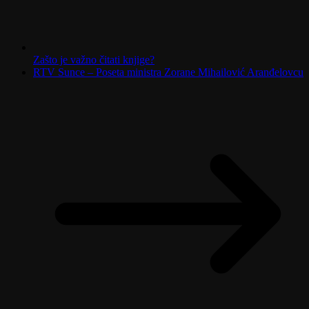
Zašto je važno čitati knjige?
RTV Sunce – Poseta ministra Zorane Mihailović Aranđelovcu