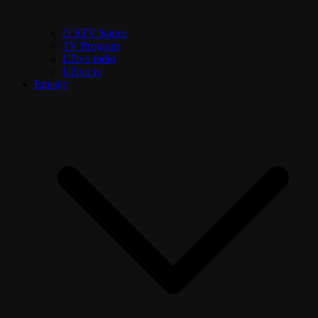
O RTV Sunce
TV Program
Uživo radio
Uživo tv
Emisije