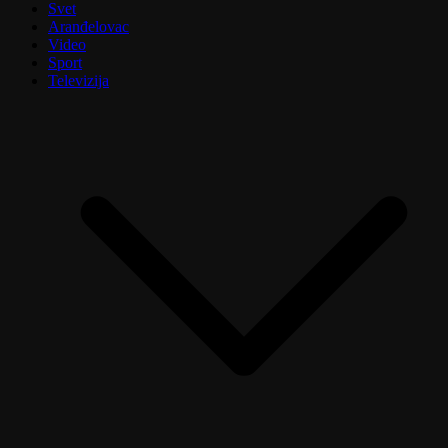
Svet
Aranđelovac
Video
Sport
Televizija