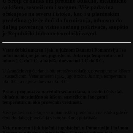
U Srbiji će danas biti pretežno oblačno, mestimično
sa kišom, susnežicom i snegom. Više padavina
očekuje se na severu i istoku, kao i u planinskim
predelima gde će doći do formiranja, odnosno do
daljeg povećanja visine snežnog pokrivača, saopštio
je Republički hidrometeorološki zavod.
Vetar će biti umeren i jak, u južnom Banatu i Pomoravlju i sa
udarima olujne jačine, jugoistočni. Jutarnja temperatura od
minus 1 C do 2 C, a najviša dnevna od 1 C do 6 C.
U Aranđelovcu će danas biti pretežno oblačno, povremeno sa kišom
i susnežicom. Vetar umeren i jak, jugoistočni. Jutarnja temperatura
oko 0 C, a najviša dnevna oko 3 C.
Prema prognozi za narednih sedam dana, u sredu i četvrtak
oblačno, mestimično sa kišom, susnežicom i snegom i
temperaturom oko prosečnih vrednosti.
Više padavina očekuje se u planinskim predelima i na istoku gde će
doći do daljeg povećanja visine snežnog pokrivača.
Vetar umeren i jak istočni i jugoistočni, u Pomoravlju i južnom