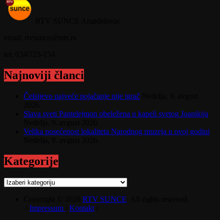
RTV SUNCE Aranđelovac
email: rtvsunce@mts.rs
tel: 034/725-154
Najnoviji članci
Čelsijevo najveće pojačanje nije igrač
Nedelja, 9. avgust
2026.
Slava sveti Pantelejmon obeležena u kapeli svetog Joanikija
Nedelja, 9. avgust 2026.
Velika posećenost lokaliteta Narodnog muzeja u ovoj godini
Nedelja, 9. avgust 2026.
Kategorije
Kategorije
Copyright © 2026
RTV SUNCE
. All rights reserved.
/
Impressum
/
Kontakt
/