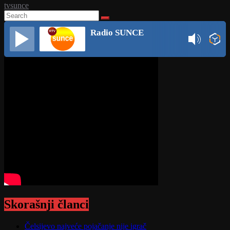
tvsunce
Radio SUNCE
Skorašnji članci
Čelsijevo najveće pojačanje nije igrač