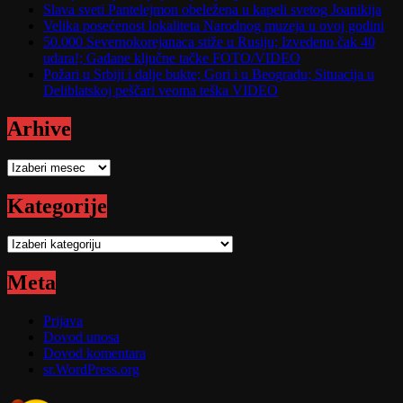
Slava sveti Pantelejmon obeležena u kapeli svetog Joanikija
Velika posećenost lokaliteta Narodnog muzeja u ovoj godini
50.000 Severnokorejanaca stiže u Rusiju; Izvedeno čak 40
udara!; Gađane ključne tačke FOTO/VIDEO
Požari u Srbiji i dalje bukte; Gori i u Beogradu; Situacija u
Deliblatskoj peščari veoma teška VIDEO
Arhive
Arhive
Kategorije
Kategorije
Meta
Prijava
Dovod unosa
Dovod komentara
sr.WordPress.org