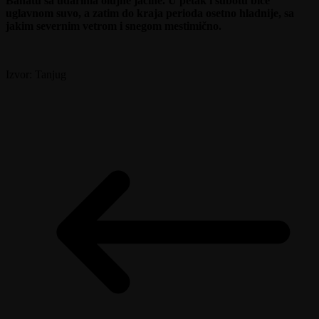
Banatu sa udarima olujne jačine. U petak i subotu biće
uglavnom suvo, a zatim do kraja perioda osetno hladnije, sa
jakim severnim vetrom i snegom mestimično.
Izvor: Tanjug