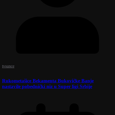
tvsunce
Rukometašice Bekamenta Bukovičke Banje
nastavile pobednički niz u Super ligi Srbije