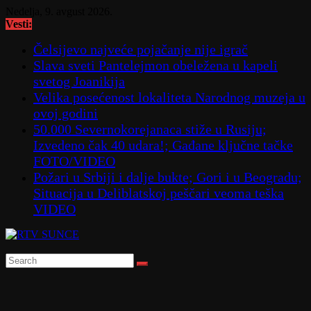
Skip
Nedelja, 9. avgust 2026.
to
Vesti:
content
Čelsijevo najveće pojačanje nije igrač
Slava sveti Pantelejmon obeležena u kapeli
svetog Joanikija
Velika posećenost lokaliteta Narodnog muzeja u
ovoj godini
50.000 Severnokorejanaca stiže u Rusiju;
Izvedeno čak 40 udara!; Gađane ključne tačke
FOTO/VIDEO
Požari u Srbiji i dalje bukte; Gori i u Beogradu;
Situacija u Deliblatskoj peščari veoma teška
VIDEO