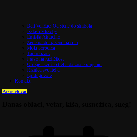
Beli Venčac: Od stene do simbola
Izaberi zdravlje
Emisija Aktuelno
Žene na delu, žene na selu
Moja porodica
Top mozaik
Pravo na različitost
Oružje i sve što treba da znate o njemu
Riznica svetitelja
Ljudi govore
Kontakt
Aranđelovac
Danas oblaci, vetar, kiša, susnežica, sneg!