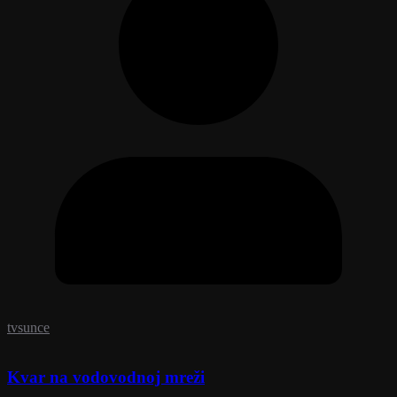
tvsunce
Kvar na vodovodnoj mreži