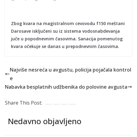
Zbog kvara na magistralnom cevovodu f150 meštani
Darosave isključeni su iz sistema vodosnabdevanja
juče u popodnevnim časovima. Sanacija pomenutog
kvara očekuje se danas u prepodnevnim časovima.
Najviše nesreća u avgustu, policija pojačala kontrol
e
Nabavka besplatnih udžbenika do polovine avgusta
Share This Post:
Nedavno objavljeno