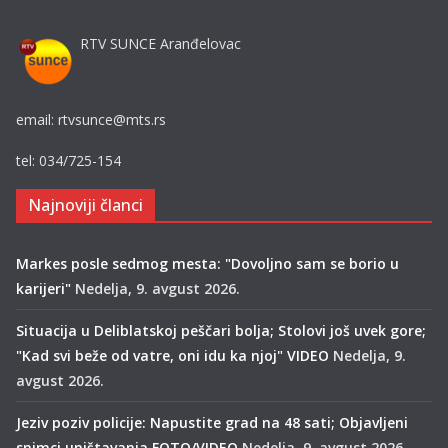
RTV SUNCE Aranđelovac
email: rtvsunce@mts.rs
tel: 034/725-154
Najnoviji članci
Markes posle sedmog mesta: "Dovoljno sam se borio u
karijeri"
Nedelja, 9. avgust 2026.
Situacija u Deliblatskoj peščari bolja; Stolovi još uvek gore;
"Kad svi beže od vatre, oni idu ka njoj" VIDEO
Nedelja, 9.
avgust 2026.
Jeziv poziv policije: Napustite grad na 48 sati; Objavljeni
snimci uništavanja FOTO/VIDEO
Nedelja, 9. avgust 2026.