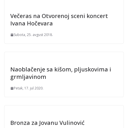
Večeras na Otvorenoj sceni koncert
Ivana Hočevara
Subota, 25. avgust 2018.
Naoblačenje sa kišom, pljuskovima i
grmljavinom
Petak, 17. jul 2020.
Bronza za Jovanu Vulinović