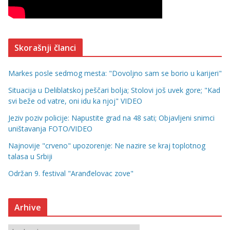
Skorašnji članci
Markes posle sedmog mesta: "Dovoljno sam se borio u karijeri"
Situacija u Deliblatskoj peščari bolja; Stolovi još uvek gore; "Kad
svi beže od vatre, oni idu ka njoj" VIDEO
Jeziv poziv policije: Napustite grad na 48 sati; Objavljeni snimci
uništavanja FOTO/VIDEO
Najnovije "crveno" upozorenje: Ne nazire se kraj toplotnog
talasa u Srbiji
Održan 9. festival "Aranđelovac zove"
Arhive