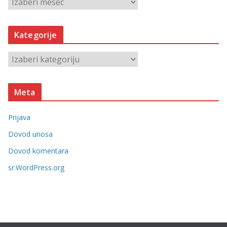
A
r
h
Kategorije
i
v
K
e
a
t
Meta
e
g
Prijava
o
r
Dovod unosa
i
Dovod komentara
j
sr.WordPress.org
e