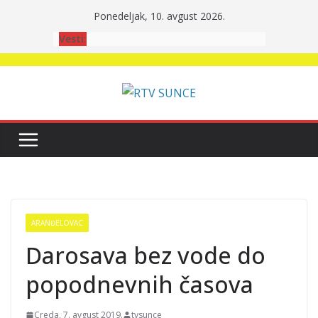
Skip
Ponedeljak, 10. avgust 2026.
to
Vesti:
content
ARANĐELOVAC
Darosava bez vode do
popodnevnih časova
Creda, 7. avgust 2019.
tvsunce