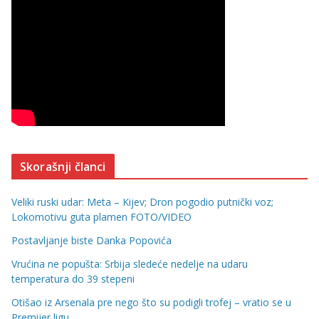
Skorašnji članci
Veliki ruski udar: Meta – Kijev; Dron pogodio putnički voz;
Lokomotivu guta plamen FOTO/VIDEO
Postavljanje biste Danka Popovića
Vrućina ne popušta: Srbija sledeće nedelje na udaru
temperatura do 39 stepeni
Otišao iz Arsenala pre nego što su podigli trofej – vratio se u
Premijer ligu