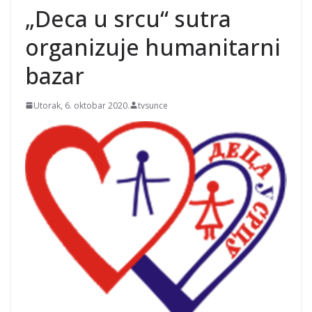
„Deca u srcu“ sutra
organizuje humanitarni
bazar
Utorak, 6. oktobar 2020.
tvsunce