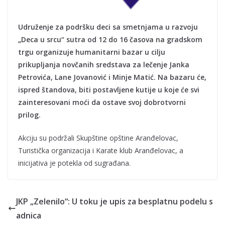
Udruženje za podršku deci sa smetnjama u razvoju
„Deca u srcu“ sutra od 12 do 16 časova na gradskom
trgu organizuje humanitarni bazar u cilju
prikupljanja novčanih sredstava za lečenje Janka
Petrovića, Lane Jovanović i Minje Matić. Na bazaru će,
ispred štandova, biti postavljene kutije u koje će svi
zainteresovani moći da ostave svoj dobrotvorni
prilog.
Akciju su podržali Skupštine opštine Aranđelovac,
Turistička organizacija i Karate klub Aranđelovac, a
inicijativa je potekla od sugrađana.
JKP „Zelenilo“: U toku je upis za besplatnu podelu s
adnica