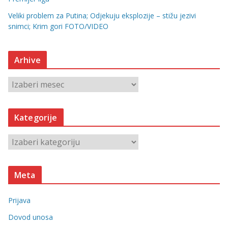
Veliki problem za Putina; Odjekuju eksplozije – stižu jezivi
snimci; Krim gori FOTO/VIDEO
Arhive
A
r
h
Kategorije
i
v
K
e
a
t
Meta
e
g
Prijava
o
r
Dovod unosa