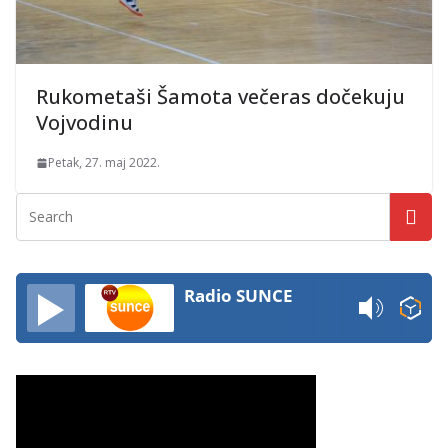
Rukometaši Šamota večeras dočekuju
Vojvodinu
Petak, 27. maj 2022.
Radio SUNCE