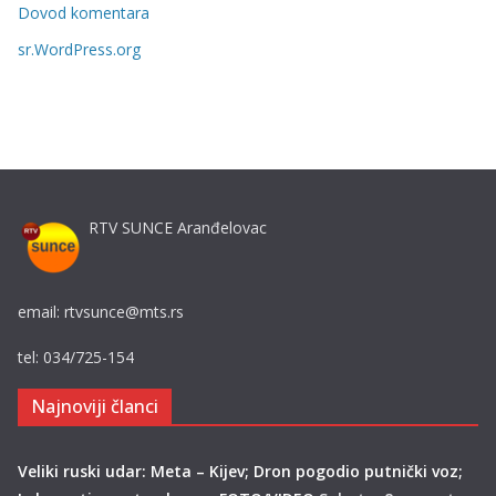
i
Dovod komentara
j
sr.WordPress.org
e
RTV SUNCE Aranđelovac
email: rtvsunce@mts.rs
tel: 034/725-154
Najnoviji članci
Veliki ruski udar: Meta – Kijev; Dron pogodio putnički voz;