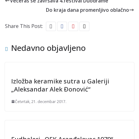
Večeras se završava 4.festival Duodrame
Do kraja dana promenljivo oblačno
Share This Post:
Nedavno objavljeno
Izložba keramike sutra u Galeriji
„Aleksandar Alek Đonović“
Četvrtak, 21. decembar 2017.