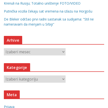
Krenuli na Rusiju; Totalno uništenje FOTO/VIDEO
Putnička vozila čekaju sat vremena na izlazu na Horgošu
De Bleker održao prvi radni sastanak sa sudijama: "Stil ne
nameravam da menjam u Srbiji"
Arhive
A
r
h
Kategorije
i
v
K
e
a
t
Meta
e
g
Prijava