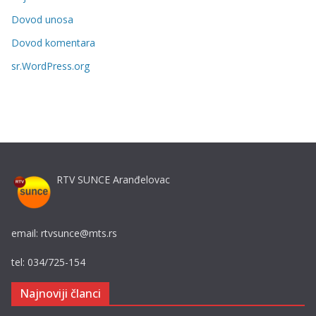
o
r
Dovod unosa
i
Dovod komentara
j
sr.WordPress.org
e
RTV SUNCE Aranđelovac
email: rtvsunce@mts.rs
tel: 034/725-154
Najnoviji članci