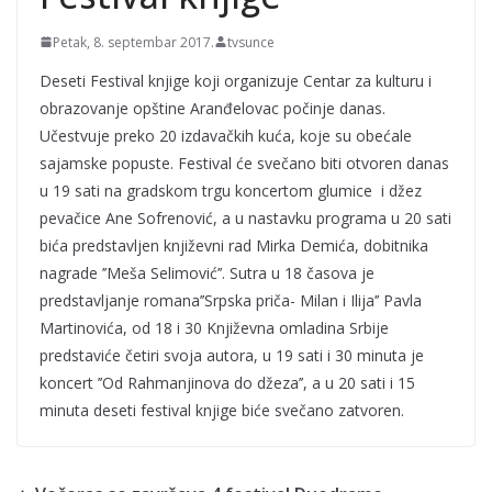
Petak, 8. septembar 2017.
tvsunce
Deseti Festival knjige koji organizuje Centar za kulturu i
obrazovanje opštine Aranđelovac počinje danas.
Učestvuje preko 20 izdavačkih kuća, koje su obećale
sajamske popuste. Festival će svečano biti otvoren danas
u 19 sati na gradskom trgu koncertom glumice i džez
pevačice Ane Sofrenović, a u nastavku programa u 20 sati
bića predstavljen književni rad Mirka Demića, dobitnika
nagrade ’’Meša Selimović’’. Sutra u 18 časova je
predstavljanje romana’’Srpska priča- Milan i Ilija’’ Pavla
Martinovića, od 18 i 30 Književna omladina Srbije
predstaviće četiri svoja autora, u 19 sati i 30 minuta je
koncert ’’Od Rahmanjinova do džeza’’, a u 20 sati i 15
minuta deseti festival knjige biće svečano zatvoren.