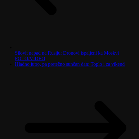
Silovit napad na Rusiju; Dronovi ispaljeni ka Moskvi
FOTO/VIDEO
Hladno jutro, pa pretežno sunčan dan: Toplo i za vikend