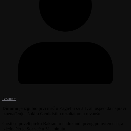
tvsunce
Dinamo
je izgubio prvi meč u Zagrebu sa 3:1, ali uspeo da napravi
iznenađenje i šokira
Genk
istim rezultatom u revanšu.
Gosti su poveli preko Bakrara u nadokandi prvog poluvremena, a
izjednačio je Sor već u 51. minutu.