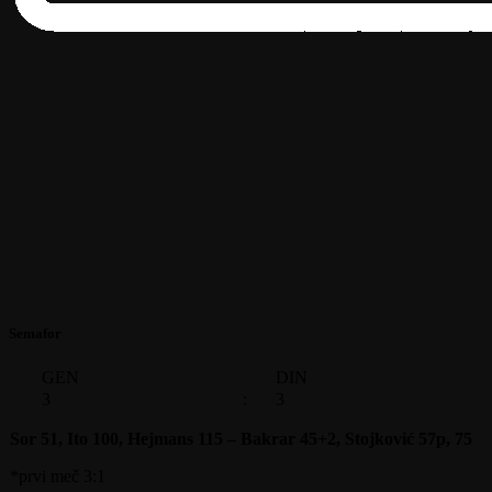
Semafor
GEN
DIN
3
:
3
Sor 51, Ito 100, Hejmans 115 – Bakrar 45+2, Stojković 57p, 75
*prvi meč 3:1