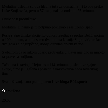
Međutim, usledila su dva hladna tuša za domaćina – i to oba preko
Luke Stojkovića, prvo u 57. sa penala, a onda i u 75. minutu.
Otišlo se u produžetke…
Međutim, Dinamo je tu potpuno poklekao i zasluženo ispao.
Posle sjajne timske akcije Ito donosi rezultat za prolaz Belgijancima
u 100. minutu, a onda samo dva minuta kasnije Stojković, strelac
dva gola za Zagrepčane, dobija direktan crveni karton.
S obzirom da je rukom udario protivnika u glavu nije bilo ni mnogo
rasprave sa sudjiom.
Tačku na i stavio je Hejmans u 114. minutu, posle nove sjajne
akcije, čime je ugašena i poslednja kakva-takva nada hrvatskog
tima.
Sva dešavanja smo pratili putem
Live bloga B92.sport:
Završeno
20:02