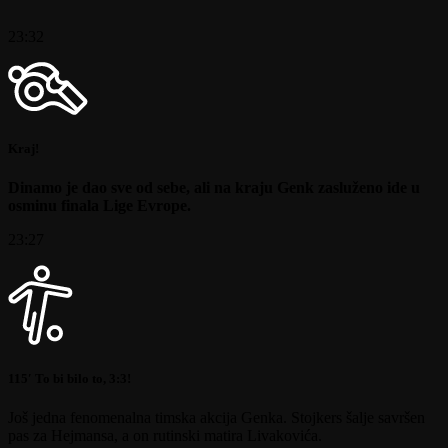
23:32
Kraj!
Dinamo je dao sve od sebe, ali na kraju Genk zasluženo ide u
osminu finala Lige Evrope.
23:27
115′ To bi bilo to, 3:3!
Još jedna fenomenalna timska akcija Genka. Stojkers šalje savršen
pas za Hejmansa, a on rutinski matira Livakovića.