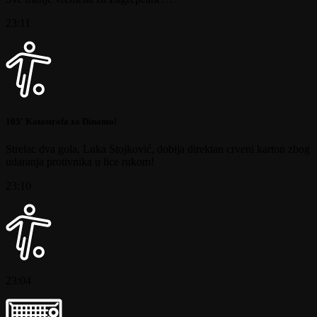
23:11
105′ Katastrofa za Dinamo!
Strelac dva gola, Luka Stojković, dobija direktan crveni karton zbog
udaranja protivnika u lice rukom!
23:10
23:04