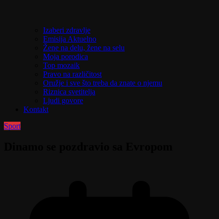
Izaberi zdravlje
Emisija Aktuelno
Žene na delu, žene na selu
Moja porodica
Top mozaik
Pravo na različitost
Oružje i sve što treba da znate o njemu
Riznica svetitelja
Ljudi govore
Kontakt
Sport
Dinamo se pozdravio sa Evropom