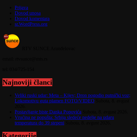
Prijava
Dovod unosa
Dovod komentara
sr.WordPress.org
RTV SUNCE Aranđelovac
email: rtvsunce@mts.rs
tel: 034/725-154
Najnoviji članci
Veliki ruski udar: Meta – Kijev; Dron pogodio putnički voz;
Lokomotivu guta plamen FOTO/VIDEO
Subota, 8. avgust
2026.
Postavljanje biste Danka Popovića
Subota, 8. avgust 2026.
Vrućina ne popušta: Srbija sledeće nedelje na udaru
temperatura do 39 stepeni
Subota, 8. avgust 2026.
Kategorije