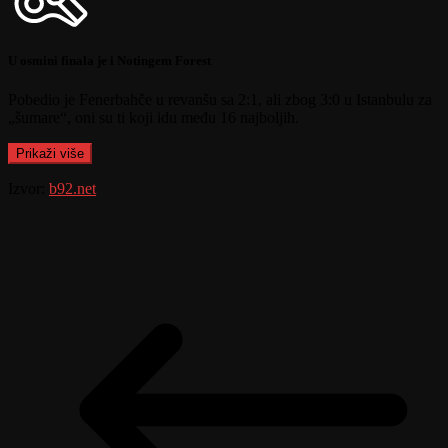
U osmini finala je i Notingem Forest
Pobedio je Fenerbahče u revanšu sa 2:1, ali zbog 3:0 u Istanbulu za
„šumare“, oni su ti koji idu među 16 najboljih.
Prikaži više
Izvor:
b92.net