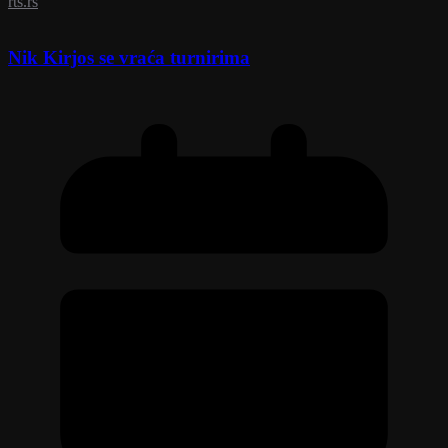
rts.rs
Nik Kirjos se vraća turnirima