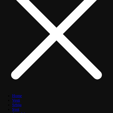
Home
Vesti
Srbija
Svet