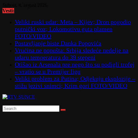
Skip
Subota, 8. avgust 2026.
to
Vesti:
content
Veliki ruski udar: Meta – Kijev; Dron pogodio
putnički voz; Lokomotivu guta plamen
FOTO/VIDEO
Postavljanje biste Danka Popovića
Vrućina ne popušta: Srbija sledeće nedelje na
udaru temperatura do 39 stepeni
Otišao iz Arsenala pre nego što su podigli trofej
– vratio se u Premijer ligu
Veliki problem za Putina; Odjekuju eksplozije –
stižu jezivi snimci; Krim gori FOTO/VIDEO