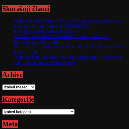
Skorašnji članci
Veliki ruski udar: Meta – Kijev; Dron pogodio putnički voz;
Lokomotivu guta plamen FOTO/VIDEO
Postavljanje biste Danka Popovića
Vrućina ne popušta: Srbija sledeće nedelje na udaru
temperatura do 39 stepeni
Otišao iz Arsenala pre nego što su podigli trofej – vratio se u
Premijer ligu
Veliki problem za Putina; Odjekuju eksplozije – stižu jezivi
snimci; Krim gori FOTO/VIDEO
Arhive
Arhive
Kategorije
Kategorije
Meta