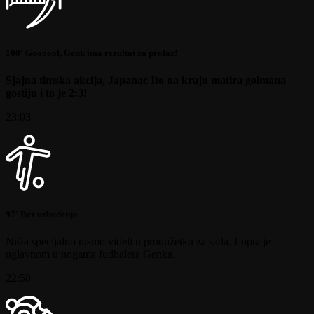
100′ Goooool, Genk ima rezultat za prolaz!
Sjajna timska akcija, Japanac Ito na kraju matira golmana
gostiju i to je 2:3!
23:03
97′ Bez uzbuđenja
Ništa specijalno nismo videli u produžetku za sada. Lopta je
uglavnom u nogama fudbalera Genka.
22:58