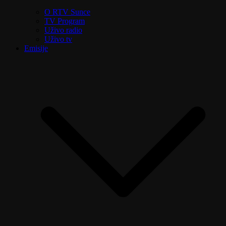
O RTV Sunce
TV Program
Uživo radio
Uživo tv
Emisije