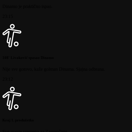
Dinamo je praktično ispao.
23:15
108′ Livaković spasao Dinamo
Nije sve gotovo, kaže golman Dinama. Sjajna odbrana.
23:12
Kraj 1. produžetka
Sve manje vremena za Zagrepčane…