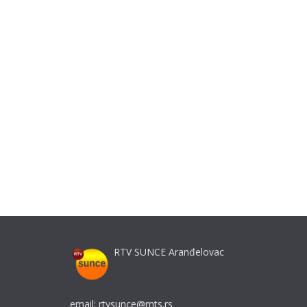
RTV SUNCE Aranđelovac
email: rtvsunce@mts.rs