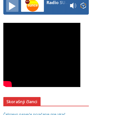
Radio SUNCE
Skorašnji članci
Čelsijevo najveće pojačanje nije igrač