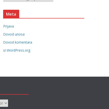
e
a
t
Meta
e
g
Prijava
o
r
Dovod unosa
i
Dovod komentara
j
sr.WordPress.org
e