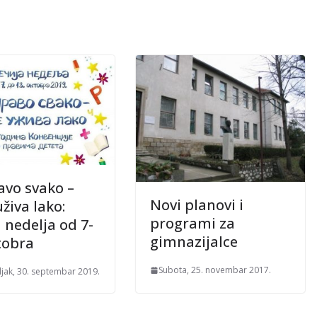
avo svako –
Novi planovi i
živa lako:
programi za
 nedelja od 7-
gimnazijalce
tobra
Subota, 25. novembar 2017.
jak, 30. septembar 2019.