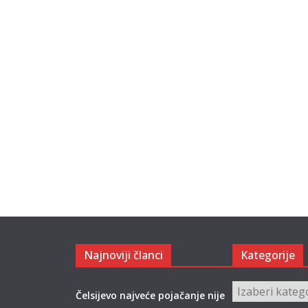
Najnoviji članci
Kategorije
Kategorije
Čelsijevo najveće pojačanje nije