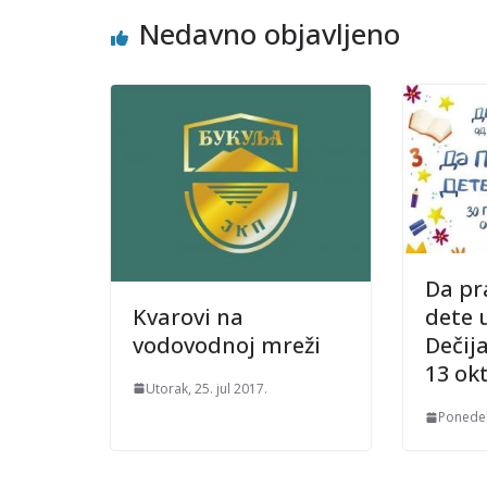
Nedavno objavljeno
Da pr
Kvarovi na
dete u
vodovodnoj mreži
Dečija
13 ok
Utorak, 25. jul 2017.
Ponedel