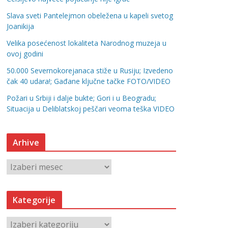
Slava sveti Pantelejmon obeležena u kapeli svetog
Joanikija
Velika posećenost lokaliteta Narodnog muzeja u
ovoj godini
50.000 Severnokorejanaca stiže u Rusiju; Izvedeno
čak 40 udara!; Gađane ključne tačke FOTO/VIDEO
Požari u Srbiji i dalje bukte; Gori i u Beogradu;
Situacija u Deliblatskoj peščari veoma teška VIDEO
Arhive
A
r
h
Kategorije
i
v
K