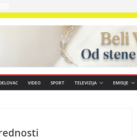
n
e
40
ĐELOVAC
VIDEO
SPORT
TELEVIZIJA
EMISIJE
u;
rednosti