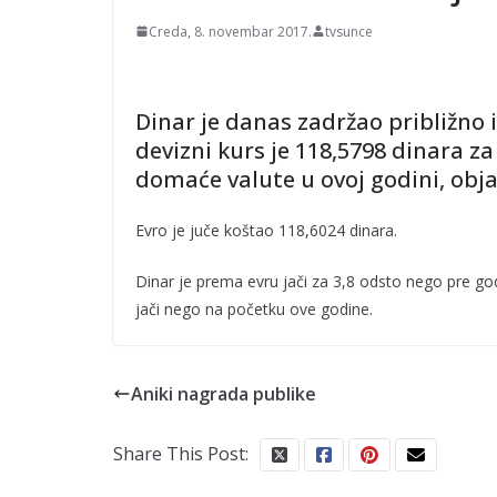
Creda, 8. novembar 2017.
tvsunce
Dinar je danas zadržao približno 
devizni kurs je 118,5798 dinara za
domaće valute u ovoj godini, obja
Evro je juče koštao 118,6024 dinara.
Dinar je prema evru jači za 3,8 odsto nego pre g
jači nego na početku ove godine.
Aniki nagrada publike
Share This Post: