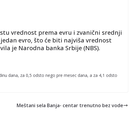
istu vrednost prema evru i zvanični srednji
 jedan evro, što će biti najviša vrednost
vila je Narodna banka Srbije (NBS).
odinu dana, za 0,5 odsto nego pre mesec dana, a za 4,1 odsto
Meštani sela Banja- centar trenutno bez vode