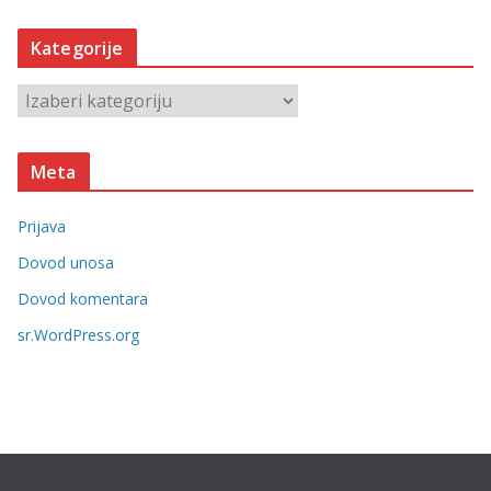
r
h
Kategorije
i
v
K
e
a
t
Meta
e
g
Prijava
o
r
Dovod unosa
i
Dovod komentara
j
sr.WordPress.org
e