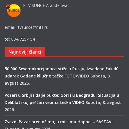
RTV SUNCE Aranđelovac
email: rtvsunce@mts.rs
tel: 034/725-154
Najnoviji članci
50.000 Severnokorejanaca stiže u Rusiju; Izvedeno čak 40
udara!; Gađane ključne tačke FOTO/VIDEO
Subota, 8.
avgust 2026.
Požari u Srbiji i dalje bukte; Gori i u Beogradu; Situacija u
Deliblatskoj peščari veoma teška VIDEO
Subota, 8. avgust
2026.
Zvezdi Pazar pred očima, u mislima Hapoel – SASTAVI
Subota, 8. avgust 2026.