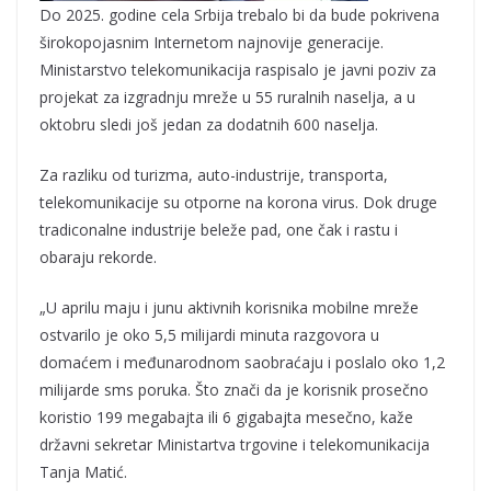
Do 2025. godine cela Srbija trebalo bi da bude pokrivena
širokopojasnim Internetom najnovije generacije.
Ministarstvo telekomunikacija raspisalo je javni poziv za
projekat za izgradnju mreže u 55 ruralnih naselja, a u
oktobru sledi još jedan za dodatnih 600 naselja.
Za razliku od turizma, auto-industrije, transporta,
telekomunikacije su otporne na korona virus. Dok druge
tradiconalne industrije beleže pad, one čak i rastu i
obaraju rekorde.
„U aprilu maju i junu aktivnih korisnika mobilne mreže
ostvarilo je oko 5,5 milijardi minuta razgovora u
domaćem i međunarodnom saobraćaju i poslalo oko 1,2
milijarde sms poruka. Što znači da je korisnik prosečno
koristio 199 megabajta ili 6 gigabajta mesečno, kaže
državni sekretar Ministartva trgovine i telekomunikacija
Tanja Matić.