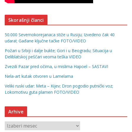
Skorašnji članci
50.000 Severnokorejanaca stiže u Rusiju; Izvedeno čak 40
udara!; Gađane ključne tačke FOTO/VIDEO
Požari u Srbiji i dalje bukte; Gori i u Beogradu; Situacija u
Deliblatskoj peščari veoma teška VIDEO
Zvezdi Pazar pred očima, u mislima Hapoel – SASTAVI
Nela-art kutak otvoren u Lamelama
Veliki ruski udar: Meta – Kijev; Dron pogodio putnički voz;
Lokomotivu guta plamen FOTO/VIDEO
Arhive
A