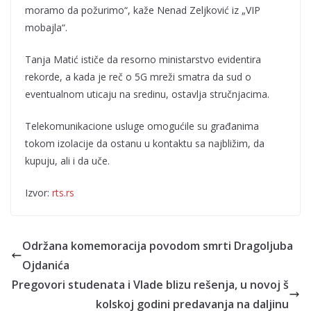
moramo da požurimo“, kaže Nenad Zeljković iz „VIP
mobajla“.
Tanja Matić ističe da resorno ministarstvo evidentira
rekorde, a kada je reč o 5G mreži smatra da sud o
eventualnom uticaju na sredinu, ostavlja stručnjacima.
Telekomunikacione usluge omogućile su građanima
tokom izolacije da ostanu u kontaktu sa najbližim, da
kupuju, ali i da uče.
Izvor:
rts.rs
Održana komemoracija povodom smrti Dragoljuba
Ojdanića
Pregovori studenata i Vlade blizu rešenja, u novoj š
kolskoj godini predavanja na daljinu