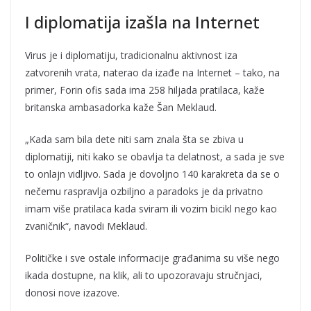
I diplomatija izašla na Internet
Virus je i diplomatiju, tradicionalnu aktivnost iza
zatvorenih vrata, naterao da izađe na Internet – tako, na
primer, Forin ofis
sada ima 258 hiljada pratilaca, kaže
britanska ambasadorka kaže Šan Meklaud.
„Kada sam bila dete niti sam znala šta se zbiva u
diplomatiji, niti kako se obavlja ta delatnost, a sada je sve
to onlajn vidljivo. Sada je dovoljno 140 karakreta da se o
nečemu raspravlja ozbiljno a paradoks je da privatno
imam više pratilaca kada sviram ili vozim bicikl nego kao
zvaničnik“, navodi Meklaud.
Političke i sve ostale informacije građanima su više nego
ikada dostupne, na klik, ali to upozoravaju stručnjaci,
donosi nove izazove.