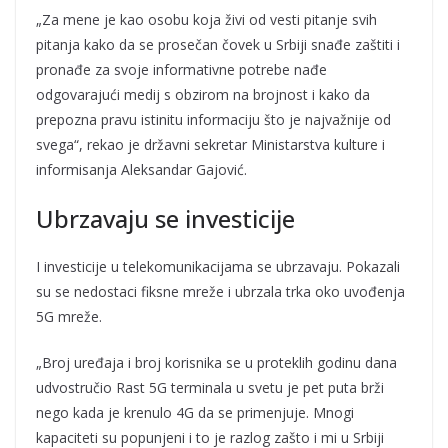
„Za mene je kao osobu koja živi od vesti pitanje svih
pitanja kako da se prosečan čovek u Srbiji snađe zaštiti i
pronađe za svoje informativne potrebe nađe
odgovarajući medij s obzirom na brojnost i kako da
prepozna pravu istinitu informaciju što je najvažnije od
svega“, rekao je državni sekretar Ministarstva kulture i
informisanja Aleksandar Gajović.
Ubrzavaju se investicije
I investicije u telekomunikacijama se ubrzavaju. Pokazali
su se nedostaci fiksne mreže i ubrzala trka oko uvođenja
5G mreže.
„Broj uređaja i broj korisnika se u proteklih godinu dana
udvostručio Rast 5G terminala u svetu je pet puta brži
nego kada je krenulo 4G da se primenjuje. Mnogi
kapaciteti su popunjeni i to je razlog zašto i mi u Srbiji