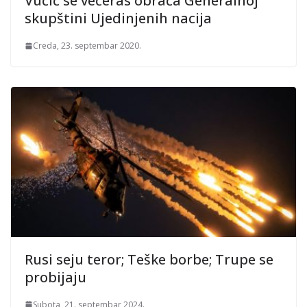
Vučić se večeras obraća Generalnoj
skupštini Ujedinjenih nacija
Creda, 23. septembar 2020.
Rusi seju teror; Teške borbe; Trupe se
probijaju
Subota, 21. septembar 2024.