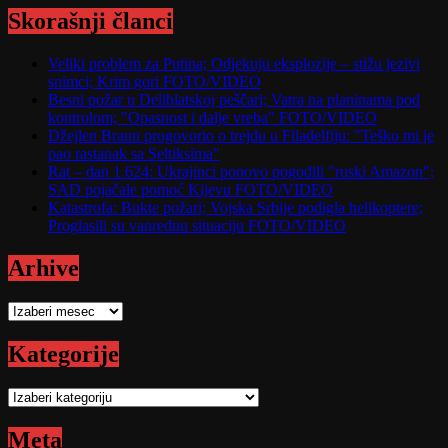
Skorašnji članci
Veliki problem za Putina; Odjekuju eksplozije – stižu jezivi
snimci; Krim gori FOTO/VIDEO
Besni požar u Deliblatskoj peščari; Vatra na planinama pod
kontrolom; "Opasnost i dalje vreba" FOTO/VIDEO
Džejlen Braun progovorio o trejdu u Filadelfiju: "Teško mi je
pao rastanak sa Seltiksima"
Rat – dan 1.624: Ukrajinci ponovo pogodili "ruski Amazon";
SAD pojačale pomoć Kijevu FOTO/VIDEO
Katastrofa: Bukte požari; Vojska Srbije podigla helikoptere;
Proglasili su vanrednu situaciju FOTO/VIDEO
Arhive
Arhive
Kategorije
Kategorije
Meta