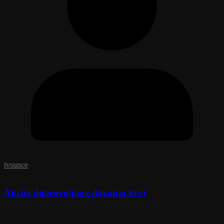
tvsunce
Akcija dobrovoljnog davanja krvi