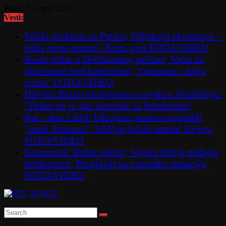
Skip
Petak, 7. avgust 2026.
to
Vesti:
content
Veliki problem za Putina; Odjekuju eksplozije –
stižu jezivi snimci; Krim gori FOTO/VIDEO
Besni požar u Deliblatskoj peščari; Vatra na
planinama pod kontrolom; "Opasnost i dalje
vreba" FOTO/VIDEO
Džejlen Braun progovorio o trejdu u Filadelfiju:
"Teško mi je pao rastanak sa Seltiksima"
Rat – dan 1.624: Ukrajinci ponovo pogodili
"ruski Amazon"; SAD pojačale pomoć Kijevu
FOTO/VIDEO
Katastrofa: Bukte požari; Vojska Srbije podigla
helikoptere; Proglasili su vanrednu situaciju
FOTO/VIDEO