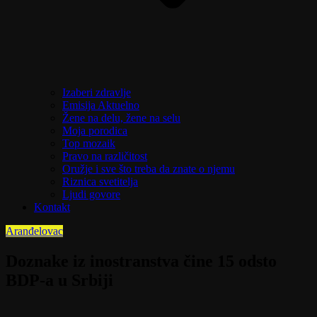
Izaberi zdravlje
Emisija Aktuelno
Žene na delu, žene na selu
Moja porodica
Top mozaik
Pravo na različitost
Oružje i sve što treba da znate o njemu
Riznica svetitelja
Ljudi govore
Kontakt
Aranđelovac
Doznake iz inostranstva čine 15 odsto
BDP-a u Srbiji