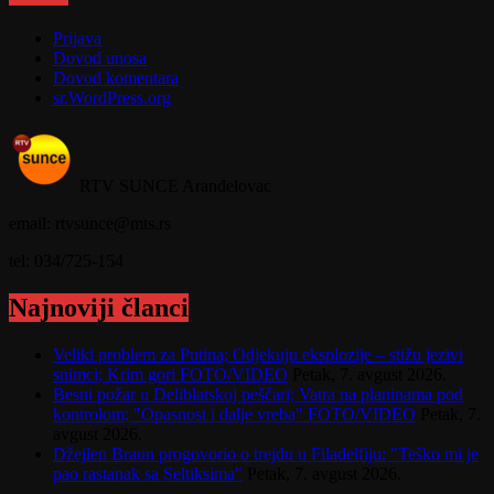
Prijava
Dovod unosa
Dovod komentara
sr.WordPress.org
RTV SUNCE Aranđelovac
email: rtvsunce@mts.rs
tel: 034/725-154
Najnoviji članci
Veliki problem za Putina; Odjekuju eksplozije – stižu jezivi
snimci; Krim gori FOTO/VIDEO
Petak, 7. avgust 2026.
Besni požar u Deliblatskoj peščari; Vatra na planinama pod
kontrolom; "Opasnost i dalje vreba" FOTO/VIDEO
Petak, 7.
avgust 2026.
Džejlen Braun progovorio o trejdu u Filadelfiju: "Teško mi je
pao rastanak sa Seltiksima"
Petak, 7. avgust 2026.