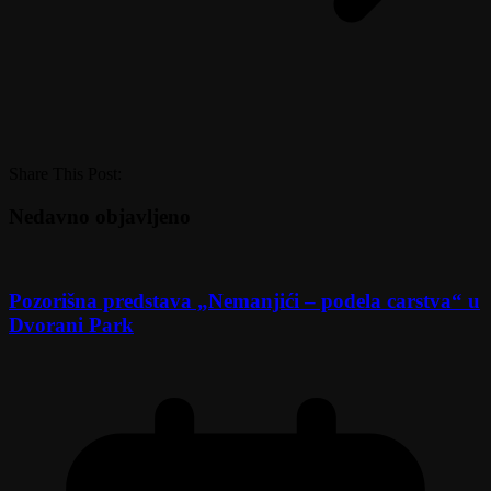
Share This Post:
Nedavno objavljeno
Pozorišna predstava „Nemanjići – podela carstva“ u
Dvorani Park