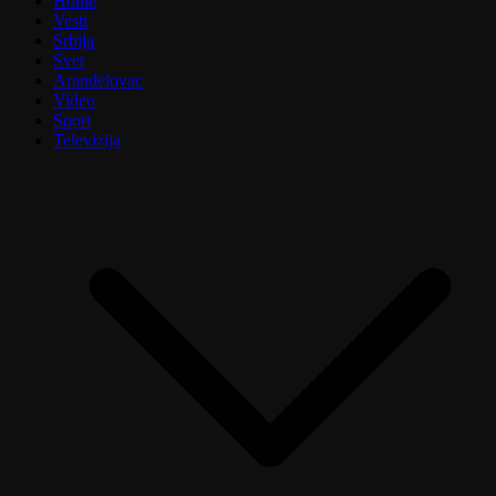
Home
Vesti
Srbija
Svet
Aranđelovac
Video
Sport
Televizija