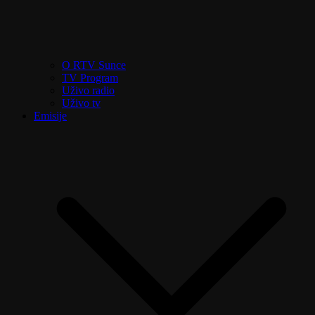
O RTV Sunce
TV Program
Uživo radio
Uživo tv
Emisije