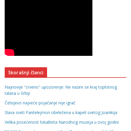
Skorašnji članci
Najnovije "crveno" upozorenje: Ne nazire se kraj toplotnog
talasa u Srbiji
Čelsijevo najveće pojačanje nije igrač
Slava sveti Pantelejmon obeležena u kapeli svetog Joanikija
Velika posećenost lokaliteta Narodnog muzeja u ovoj godini