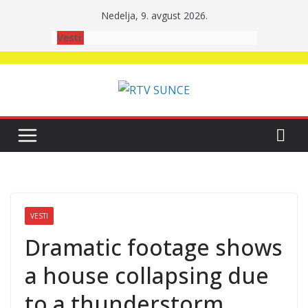
Skip
Nedelja, 9. avgust 2026.
to
Vesti:
content
VESTI
Dramatic footage shows
a house collapsing due
to a thunderstorm