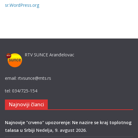
sr.WordPress.org
e
RTV SUNCE Aranđelovac
email: rtvsunce@mts.rs
tel: 034/725-154
Najnoviji članci
Najnovije "crveno" upozorenje: Ne nazire se kraj toplotnog
talasa u Srbiji
Nedelja, 9. avgust 2026.