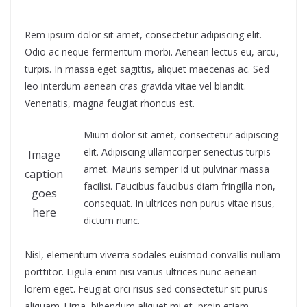
Rem ipsum dolor sit amet, consectetur adipiscing elit.
Odio ac neque fermentum morbi. Aenean lectus eu, arcu,
turpis. In massa eget sagittis, aliquet maecenas ac. Sed
leo interdum aenean cras gravida vitae vel blandit.
Venenatis, magna feugiat rhoncus est.
Mium dolor sit amet, consectetur adipiscing
elit. Adipiscing ullamcorper senectus turpis
Image
amet. Mauris semper id ut pulvinar massa
caption
facilisi. Faucibus faucibus diam fringilla non,
goes
consequat. In ultrices non purus vitae risus,
here
dictum nunc.
Nisl, elementum viverra sodales euismod convallis nullam
porttitor. Ligula enim nisi varius ultrices nunc aenean
lorem eget. Feugiat orci risus sed consectetur sit purus
aliquam. Urna, bibendum aliquet mi et, proin etiam