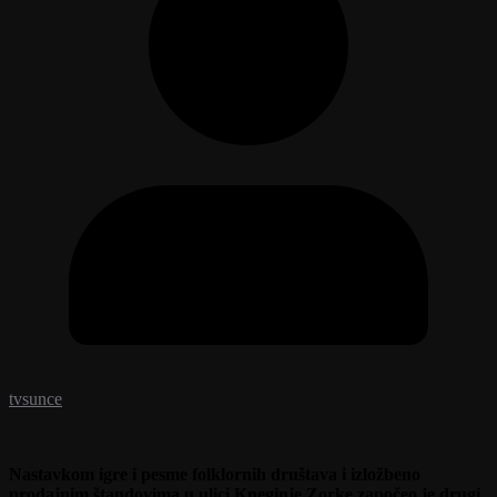
tvsunce
Nastavkom igre i pesme folklornih društava i izložbeno
prodajnim štandovima u ulici Kneginje Zorke započeo je drugi