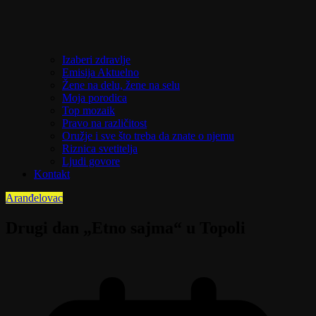
Izaberi zdravlje
Emisija Aktuelno
Žene na delu, žene na selu
Moja porodica
Top mozaik
Pravo na različitost
Oružje i sve što treba da znate o njemu
Riznica svetitelja
Ljudi govore
Kontakt
Aranđelovac
Drugi dan „Etno sajma“ u Topoli