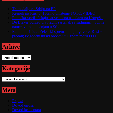
Tri medalje za Srbiju na EP
Krenuli na Rusiju; Totalno uništenje FOTO/VIDEO
Putnička vozila čekaju sat vremena na izlazu na Horgošu
De Bleker održao prvi radni sastanak sa sudijama: "Stil ne
nameravam da menjam u Srbiji"
Rat – dan 1.622: Zelenski spreman na pregovore; Rusi se
predali; Pogođeni turski brodovi u Crnom moru FOTO
Arhive
Arhive
Kategorije
Kategorije
Meta
Prijava
Dovod unosa
Dovod komentara