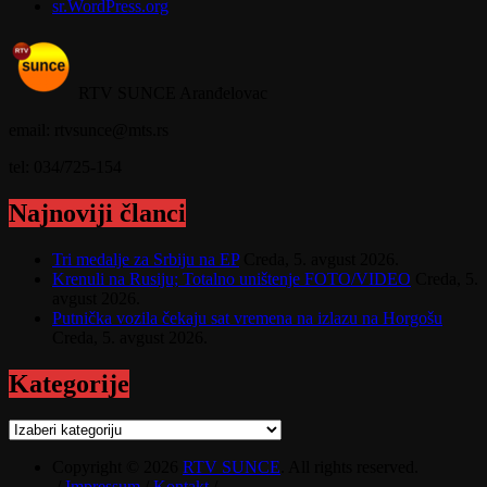
sr.WordPress.org
RTV SUNCE Aranđelovac
email: rtvsunce@mts.rs
tel: 034/725-154
Najnoviji članci
Tri medalje za Srbiju na EP
Creda, 5. avgust 2026.
Krenuli na Rusiju; Totalno uništenje FOTO/VIDEO
Creda, 5.
avgust 2026.
Putnička vozila čekaju sat vremena na izlazu na Horgošu
Creda, 5. avgust 2026.
Kategorije
Kategorije
Copyright © 2026
RTV SUNCE
. All rights reserved.
/
Impressum
/
Kontakt
/