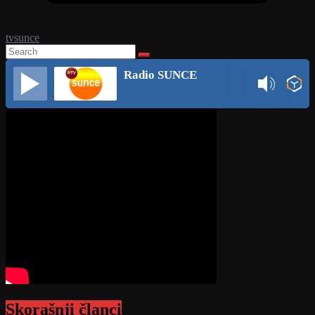
tvsunce
Radio SUNCE
Skorašnji članci