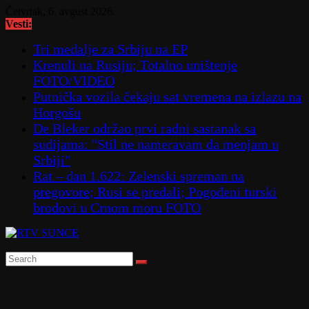
Skip
Četvrtak, 6. avgust 2026.
to
Vesti:
content
Tri medalje za Srbiju na EP
Krenuli na Rusiju; Totalno uništenje
FOTO/VIDEO
Putnička vozila čekaju sat vremena na izlazu na
Horgošu
De Bleker održao prvi radni sastanak sa
sudijama: "Stil ne nameravam da menjam u
Srbiji"
Rat – dan 1.622: Zelenski spreman na
pregovore; Rusi se predali; Pogođeni turski
brodovi u Crnom moru FOTO