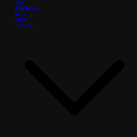
Svet
Aranđelovac
Video
Sport
Televizija