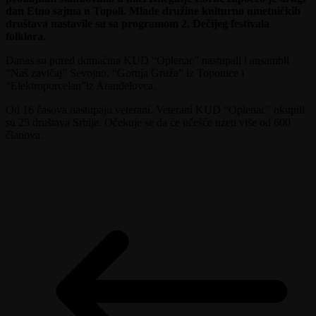
dan Etno sajma u Topoli. Mlade družine kulturno umetničkih
društava nastavile su sa programom 2. Dečijeg festivala
folklora.
Danas su pored domaćina KUD “Oplenac” nastupali i ansambli
“Naš zavičaj” Sevojno, “Gornja Gruža” iz Toponice i
“Elektroporcelan”iz Aranđelovca.
Od 16 časova nastupaju veterani. Veterani KUD “Oplenac” okupili
su 25 društava Srbije. Očekuje se da će učešće uzeti više od 600
članova.