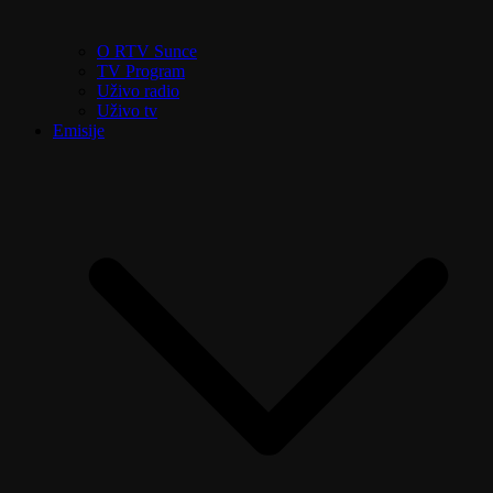
O RTV Sunce
TV Program
Uživo radio
Uživo tv
Emisije