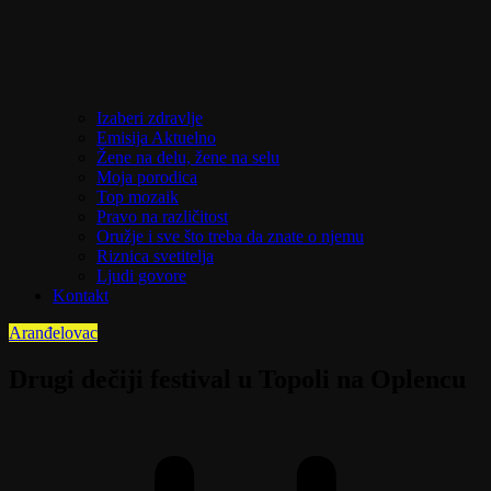
Izaberi zdravlje
Emisija Aktuelno
Žene na delu, žene na selu
Moja porodica
Top mozaik
Pravo na različitost
Oružje i sve što treba da znate o njemu
Riznica svetitelja
Ljudi govore
Kontakt
Aranđelovac
Drugi dečiji festival u Topoli na Oplencu