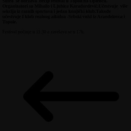
Sutra se održava dečiji festival u Topoli na Oplencu.
Organizatori su Mihailo i Ljubica Karađorđević.Učestvuje više
sekcija iz raznih sportova i jedan konjički klub.Takođe
učestvuje I klub realnog aikidoa -Srbski vožd iz Aranđelovca i
Topole.
Festival počinje u 11:30 a završava se u 17h.