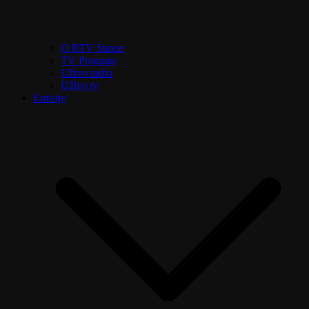
O RTV Sunce
TV Program
Uživo radio
Uživo tv
Emisije