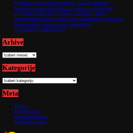
Fonseka: "Đoković je sve stariji – zato to predlaže"
Isplivali uznemirujući podaci iz jedne od najmoćnijih
evropskih vojski; Žene vređaju, napadaju i siluju
Paklene temperature u Srbiji: Ovo su merenja u 10 časova;
Popodne obrt – pljuskovi sa grmljavinom
Tri medalje za Srbiju na EP
Arhive
Arhive
Kategorije
Kategorije
Meta
Prijava
Dovod unosa
Dovod komentara
sr.WordPress.org