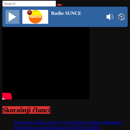
Radio SUNCE
Skorašnji članci
Katastrofa: Bukte požari; Vojska Srbije podigla helikoptere;
Proglasili su vanrednu situaciju FOTO/VIDEO