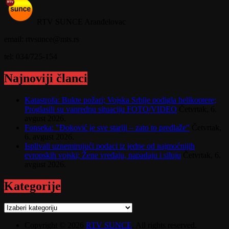
RTV SUNCE Aranđelovac
email: rtvsunce@mts.rs
tel: 034/725-154
Najnoviji članci
Katastrofa: Bukte požari; Vojska Srbije podigla helikoptere;
Proglasili su vanrednu situaciju FOTO/VIDEO
Četvrtak, 6.
avgust 2026.
Fonseka: "Đoković je sve stariji – zato to predlaže"
Četvrtak,
6. avgust 2026.
Isplivali uznemirujući podaci iz jedne od najmoćnijih
evropskih vojski; Žene vređaju, napadaju i siluju
Četvrtak, 6.
avgust 2026.
Kategorije
Kategorije
Copyright © 2026
RTV SUNCE
. All rights reserved.