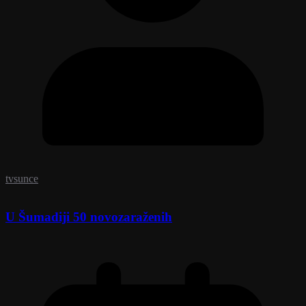
tvsunce
U Šumadiji 50 novozaraženih