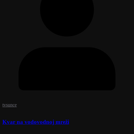
tvsunce
Kvar na vodovodnoj mreži