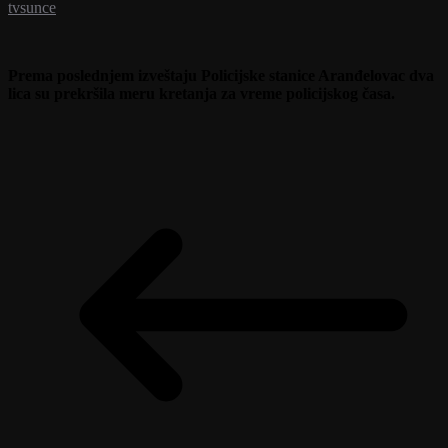
tvsunce
Prema poslednjem izveštaju Policijske stanice Aranđelovac dva
lica su prekršila meru kretanja za vreme policijskog časa.