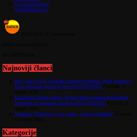
Dovod komentara
sr.WordPress.org
RTV SUNCE Aranđelovac
email: rtvsunce@mts.rs
tel: 034/725-154
Najnoviji članci
Rat – dan 1.624: Ukrajinci ponovo pogodili "ruski Amazon";
SAD pojačale pomoć Kijevu FOTO/VIDEO
Četvrtak, 6.
avgust 2026.
Katastrofa: Bukte požari; Vojska Srbije podigla helikoptere;
Proglasili su vanrednu situaciju FOTO/VIDEO
Četvrtak, 6.
avgust 2026.
Fonseka: "Đoković je sve stariji – zato to predlaže"
Četvrtak,
6. avgust 2026.
Kategorije