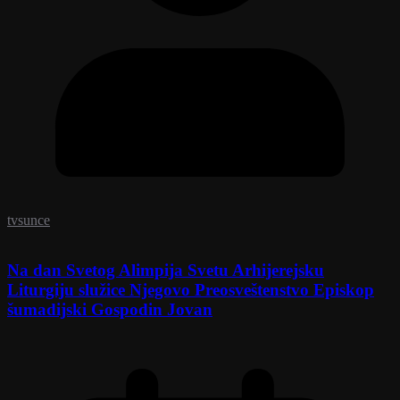
tvsunce
Na dan Svetog Alimpija Svetu Arhijerejsku
Liturgiju služice Njegovo Preosveštenstvo Episkop
šumadijski Gospodin Jovan