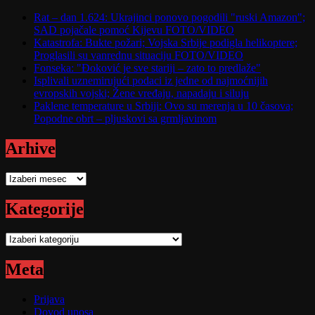
Rat – dan 1.624: Ukrajinci ponovo pogodili "ruski Amazon";
SAD pojačale pomoć Kijevu FOTO/VIDEO
Katastrofa: Bukte požari; Vojska Srbije podigla helikoptere;
Proglasili su vanrednu situaciju FOTO/VIDEO
Fonseka: "Đoković je sve stariji – zato to predlaže"
Isplivali uznemirujući podaci iz jedne od najmoćnijih
evropskih vojski; Žene vređaju, napadaju i siluju
Paklene temperature u Srbiji: Ovo su merenja u 10 časova;
Popodne obrt – pljuskovi sa grmljavinom
Arhive
Arhive
Kategorije
Kategorije
Meta
Prijava
Dovod unosa