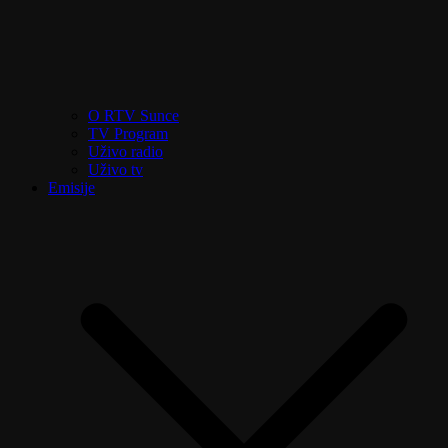
O RTV Sunce
TV Program
Uživo radio
Uživo tv
Emisije