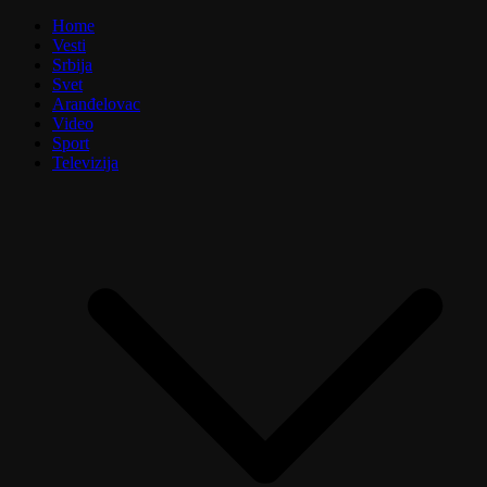
Home
Vesti
Srbija
Svet
Aranđelovac
Video
Sport
Televizija