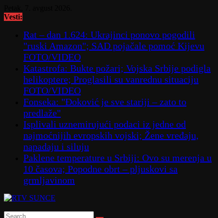
Skip
Petak, 7. avgust 2026.
to
Vesti:
content
Rat – dan 1.624: Ukrajinci ponovo pogodili
"ruski Amazon"; SAD pojačale pomoć Kijevu
FOTO/VIDEO
Katastrofa: Bukte požari; Vojska Srbije podigla
helikoptere; Proglasili su vanrednu situaciju
FOTO/VIDEO
Fonseka: "Đoković je sve stariji – zato to
predlaže"
Isplivali uznemirujući podaci iz jedne od
najmoćnijih evropskih vojski; Žene vređaju,
napadaju i siluju
Paklene temperature u Srbiji: Ovo su merenja u
10 časova; Popodne obrt – pljuskovi sa
grmljavinom