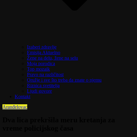
Izaberi zdravlje
Emisija Aktuelno
Žene na delu, žene na selu
Moja porodica
Top mozaik
Pravo na različitost
Oružje i sve što treba da znate o njemu
Riznica svetitelja
Ljudi govore
Kontakt
Aranđelovac
Dva lica prekršila meru kretanja za
vreme policijskog časa