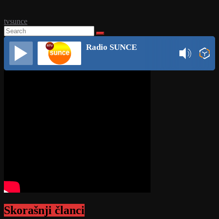
tvsunce
Radio SUNCE
Skorašnji članci