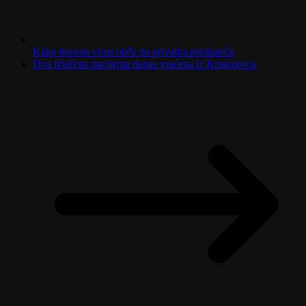
Kako korona virus utiče na privatna preduzeća
Dva izlečena pacijenta danas vraćena iz Kragujevca