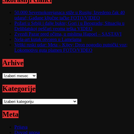
50.000 Severnokorejanaca stiže u Rusiju; Izvedeno čak 40
udara!; Gađane ključne tačke FOTO/VIDEO
Požari u Srbiji i dalje bukte; Gori i u Beogradu; Situacija u
Deliblatskoj peščari veoma teška VIDEO
Zvezdi Pazar pred očima, u mislima Hapoel – SASTAVI
Nela-art kutak otvoren u Lamelama
Veliki ruski udar: Meta – Kijev; Dron pogodio putnički voz;
Lokomotivu guta plamen FOTO/VIDEO
Arhive
Arhive
Kategorije
Kategorije
Meta
Prijava
Dovod unosa