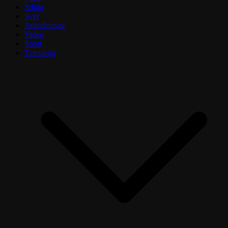
Srbija
Svet
Aranđelovac
Video
Sport
Televizija