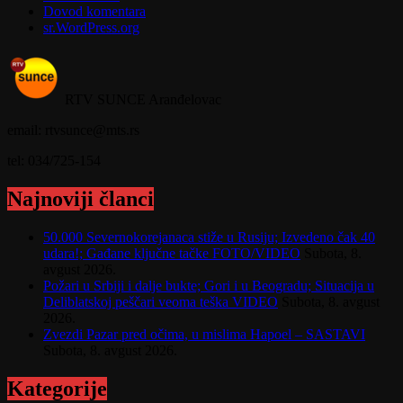
Dovod komentara
sr.WordPress.org
RTV SUNCE Aranđelovac
email: rtvsunce@mts.rs
tel: 034/725-154
Najnoviji članci
50.000 Severnokorejanaca stiže u Rusiju; Izvedeno čak 40
udara!; Gađane ključne tačke FOTO/VIDEO
Subota, 8.
avgust 2026.
Požari u Srbiji i dalje bukte; Gori i u Beogradu; Situacija u
Deliblatskoj peščari veoma teška VIDEO
Subota, 8. avgust
2026.
Zvezdi Pazar pred očima, u mislima Hapoel – SASTAVI
Subota, 8. avgust 2026.
Kategorije