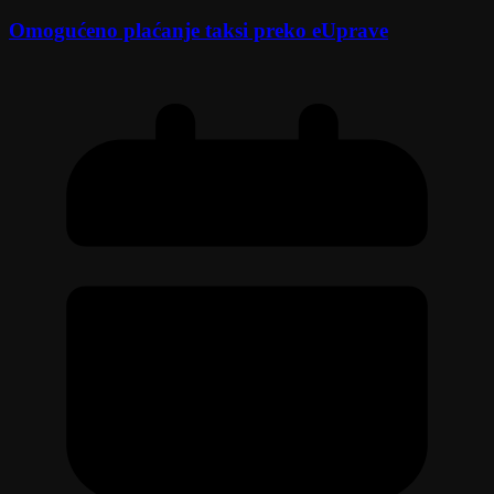
Omogućeno plaćanje taksi preko eUprave