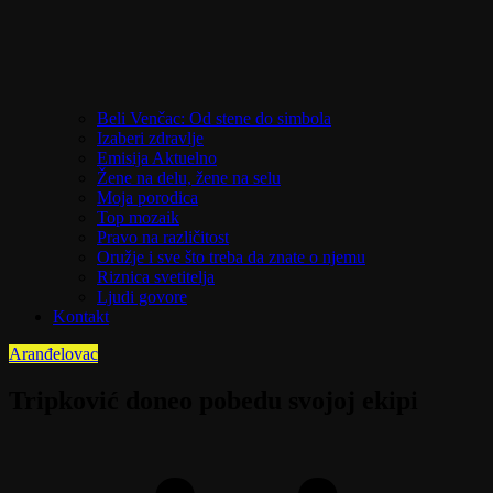
Beli Venčac: Od stene do simbola
Izaberi zdravlje
Emisija Aktuelno
Žene na delu, žene na selu
Moja porodica
Top mozaik
Pravo na različitost
Oružje i sve što treba da znate o njemu
Riznica svetitelja
Ljudi govore
Kontakt
Aranđelovac
Tripković doneo pobedu svojoj ekipi