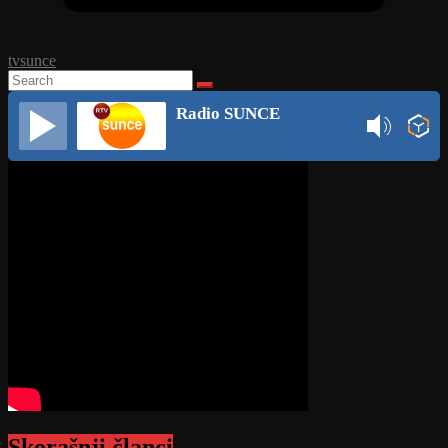
tvsunce
Radio SUNCE
Skorašnji članci