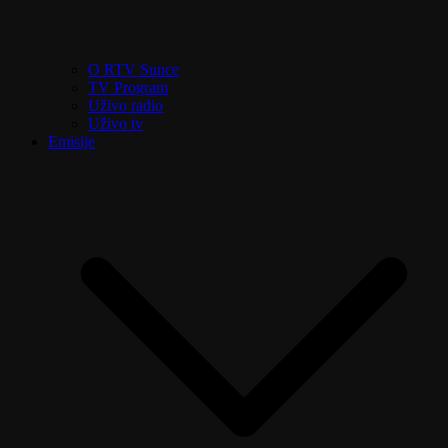
O RTV Sunce
TV Program
Uživo radio
Uživo tv
Emisije