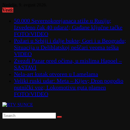
Skip
Nedelja, 9. avgust 2026.
to
Vesti:
content
50.000 Severnokorejanaca stiže u Rusiju;
Izvedeno čak 40 udara!; Gađane ključne tačke
FOTO/VIDEO
Požari u Srbiji i dalje bukte; Gori i u Beogradu;
Situacija u Deliblatskoj peščari veoma teška
VIDEO
Zvezdi Pazar pred očima, u mislima Hapoel –
SASTAVI
Nela-art kutak otvoren u Lamelama
Veliki ruski udar: Meta – Kijev; Dron pogodio
putnički voz; Lokomotivu guta plamen
FOTO/VIDEO