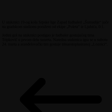
U utakmici 19-og kola Srpske lige Zapad fudbaleri „Šumadije“ juče
na gradskom stadionu poraženi od ekipe „Poleta“ iz Ljubića, 0:1.
Jedini gol na utakmici postigao je fudbaler gostujućeg tima
Tripković u prvom delu susreta. Naredna utakmica igra se u subotu
24. marta a aranđelovački tim gostuje trinaestoplasiranoj „Loznici“.