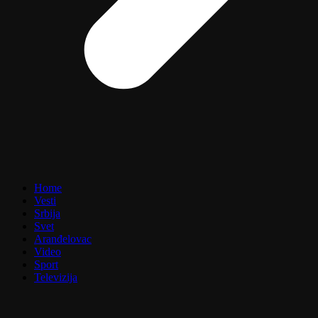
Home
Vesti
Srbija
Svet
Aranđelovac
Video
Sport
Televizija