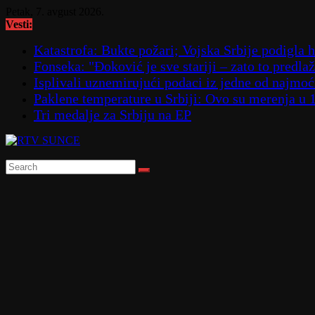
Skip
Petak, 7. avgust 2026.
to
Vesti:
content
Katastrofa: Bukte požari; Vojska Srbije podigla
Fonseka: "Đoković je sve stariji – zato to predla
Isplivali uznemirujući podaci iz jedne od najmoćn
Paklene temperature u Srbiji: Ovo su merenja u 
Tri medalje za Srbiju na EP