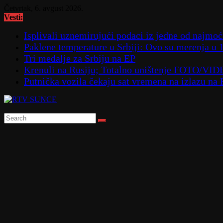
Skip
Četvrtak, 6. avgust 2026.
to
Vesti:
content
Isplivali uznemirujući podaci iz jedne od najmoćn
Paklene temperature u Srbiji: Ovo su merenja u 
Tri medalje za Srbiju na EP
Krenuli na Rusiju; Totalno uništenje FOTO/VI
Putnička vozila čekaju sat vremena na izlazu na