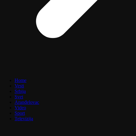
Home
Vesti
Srbija
Svet
Aranđelovac
Video
Sport
Televizija