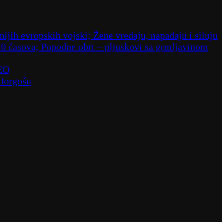
ijih evropskih vojski; Žene vređaju, napadaju i siluju
10 časova; Popodne obrt – pljuskovi sa grmljavinom
DEO
 Horgošu