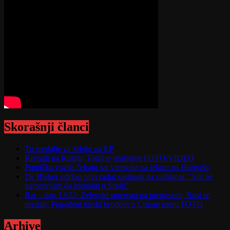
Skorašnji članci
Tri medalje za Srbiju na EP
Krenuli na Rusiju; Totalno uništenje FOTO/VIDEO
Putnička vozila čekaju sat vremena na izlazu na Horgošu
De Bleker održao prvi radni sastanak sa sudijama: "Stil ne
nameravam da menjam u Srbiji"
Rat – dan 1.622: Zelenski spreman na pregovore; Rusi se
predali; Pogođeni turski brodovi u Crnom moru FOTO
Arhive