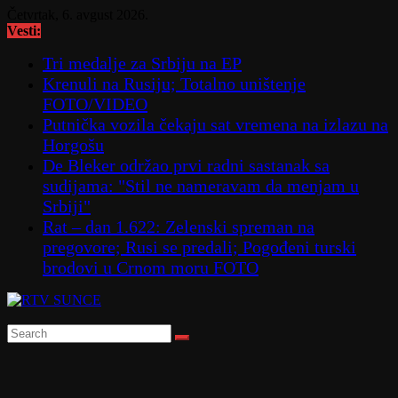
Skip
Četvrtak, 6. avgust 2026.
to
Vesti:
content
Tri medalje za Srbiju na EP
Krenuli na Rusiju; Totalno uništenje
FOTO/VIDEO
Putnička vozila čekaju sat vremena na izlazu na
Horgošu
De Bleker održao prvi radni sastanak sa
sudijama: "Stil ne nameravam da menjam u
Srbiji"
Rat – dan 1.622: Zelenski spreman na
pregovore; Rusi se predali; Pogođeni turski
brodovi u Crnom moru FOTO