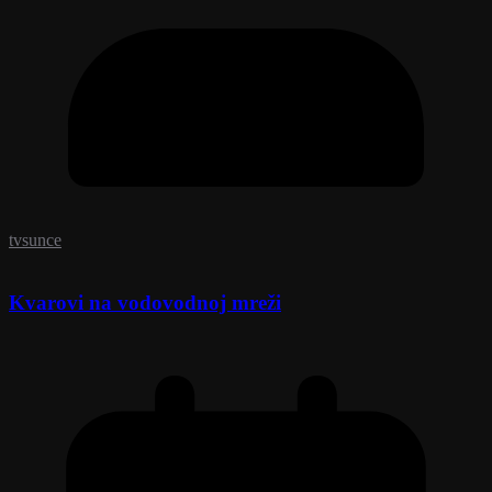
tvsunce
Kvarovi na vodovodnoj mreži