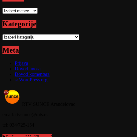
Arhive
Kategorije
Kategorije
Meta
Prijava
Dovod unosa
Dovod komentara
sr.WordPress.org
RTV SUNCE Aranđelovac
email: rtvsunce@mts.rs
tel: 034/725-154