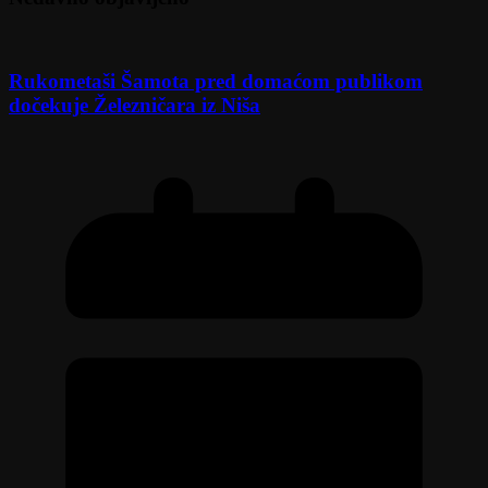
Rukometaši Šamota pred domaćom publikom
dočekuje Železničara iz Niša