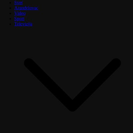
Svet
Aranđelovac
Video
Sport
Televizija