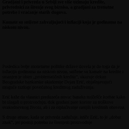
Gradjani i privreda u Srbiji sve više uzimaju kredite,
privrednici za širenje svog biznisa, a gradjani za trenutne
potrebe i vraćanje starih dugova.
Kamate su snižene zahvaljujući i inflaciji koja je godinama na
niskom nivou.
Posledica bolje monetarne politike države dovela je do toga da je
inflacija godinama na niskom nivou, snižene su kamate na kredite i
smanjen je obim „problematičnih kredita“, ukazuje dekan
Beogradske bankarske akademije Dejan Erić, objašnjavajući
moguće razloge povećanog kreditnog zaduživanja.
Erić kaže da vlasnici preduzeća novac banaka najčešće koriste kako
bi ulagali u proizvodnju, dok građani pare koriste za troškove
svakodnevnog života, ali i za otplaćivanje ranijih kreditnih obaveza.
S druge strane, kada se privreda zadužuje, ističe Erić, to je „dobar
znak“, jer postoji potreba za širenjem proizvodnje