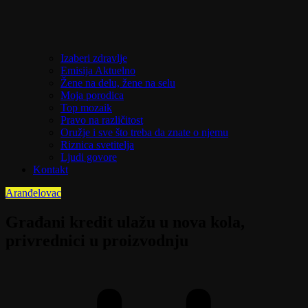
Izaberi zdravlje
Emisija Aktuelno
Žene na delu, žene na selu
Moja porodica
Top mozaik
Pravo na različitost
Oružje i sve što treba da znate o njemu
Riznica svetitelja
Ljudi govore
Kontakt
Aranđelovac
Građani kredit ulažu u nova kola,
privrednici u proizvodnju