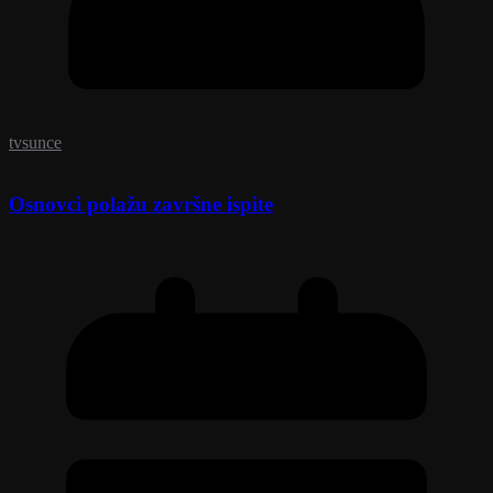
tvsunce
Osnovci polažu završne ispite