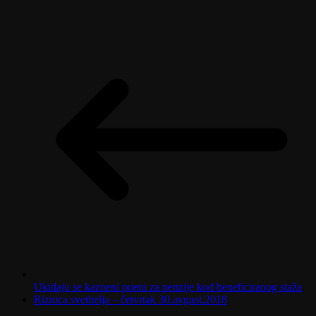
Ukidaju se kazneni poeni za penzije kod beneficiranog staža
Riznica svetitelja – četvrtak 30.avgust.2018