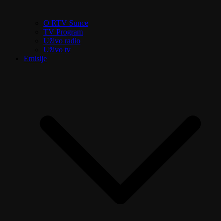
O RTV Sunce
TV Program
Uživo radio
Uživo tv
Emisije