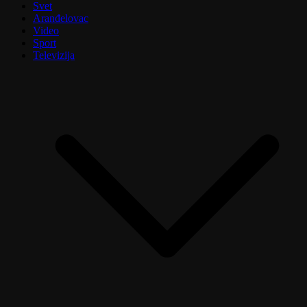
Svet
Aranđelovac
Video
Sport
Televizija