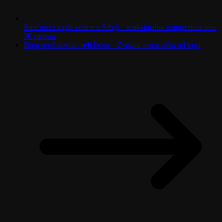
Sunčano i toplo vreme u Srbiji – maksimalne temperature oko
30 stepeni
Điga pred novom selidbom – Zvezda nema ništa od toga