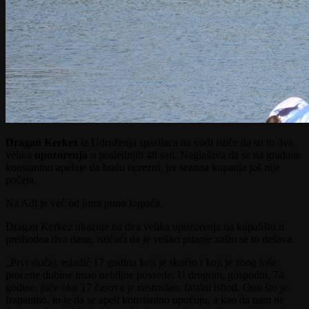
Dragan Kerkez
iz Udruženja spasilaca na vodi ističe da su to dva
velika
upozorenja
u poslednjih 48 sati. Naglašava da se na građane
konstantno apeluje da budu oprezni, jer sezona kupanja još nije
počela.
Na Adi je već od jutra puno kupača.
Dragan Kerkez ukazuje na dva velika upozorenja na kupalištu u
prethodna dva dana, ističući da je veliko pitanje zašto se to dešava.
„Prvi slučaj, mladić 17 godina koji je skočio i koji je zbog loše
procene dubine imao ozbiljne povrede. U drugom, gospodin, 74
godine, juče oko 17 časova je nastradao, fatalni ishod. Ono što je
frapantno, to je da se apeli konstantno upućuju, a kao da nam ne