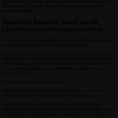
daju rezultate. Očigledno, treba da ponavljamo više puta i da neko
zaista uključi ton kada se obraćamo sa ovog i ovakvog mesta“,
naglašava
Kerkez
.
Za početak kupališne sezone na Adi
Ciganliji moraju biti ispunjeni uslovi
Navodi, da je početak
kupališne sezone
na
Adi Ciganliji
predviđen
za za 20. juni i da za to moraju biti ispunjeni uslovi.
„To su spasilačka služba i dežurna služba Hitne pomoći, uz ostale
elemente kao što su bezbednost vode, trava koja je karakteristična na
Adi Ciganliji, kao što je temperatura vode i ostalo. Onda možemo
reći da su ispunili uslove za rad, bezbedno otvaranje sezone“,
istakao je Kerkez.
Bazeni otvoreni, poštujte mere opreza
Neki bazeni su počeli s radom još prošle sedmice, „11. april“ na
Novom Beogradu i „Banjski kompleks 1“ u Obrenovcu.
„Od juče i danas su se i ostali bazeni uključili. To je Olimp i
Tašmajdan. Apelujemo na sve da se pridržavaju mera opreza i svega
onoga što čini da biste bili bezbedni. Apelujem na sve vas koji se