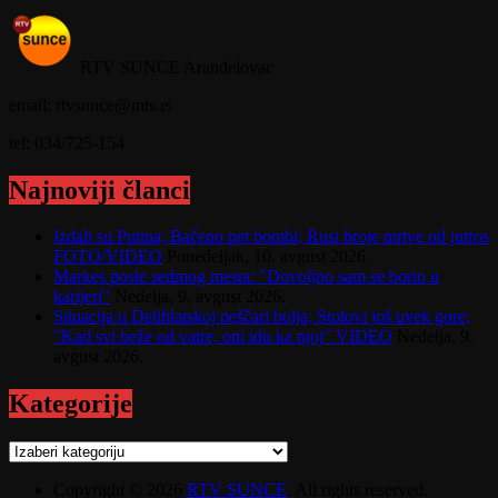
RTV SUNCE Aranđelovac
email: rtvsunce@mts.rs
tel: 034/725-154
Najnoviji članci
Izdali su Putina; Bačeno pet bombi; Rusi broje mrtve od jutros
FOTO/VIDEO
Ponedeljak, 10. avgust 2026.
Markes posle sedmog mesta: "Dovoljno sam se borio u
karijeri"
Nedelja, 9. avgust 2026.
Situacija u Deliblatskoj peščari bolja; Stolovi još uvek gore;
"Kad svi beže od vatre, oni idu ka njoj" VIDEO
Nedelja, 9.
avgust 2026.
Kategorije
Kategorije
Copyright © 2026
RTV SUNCE
. All rights reserved.