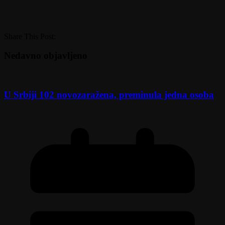
Share This Post:
Nedavno objavljeno
U Srbiji 102 novozaražena, preminula jedna osoba