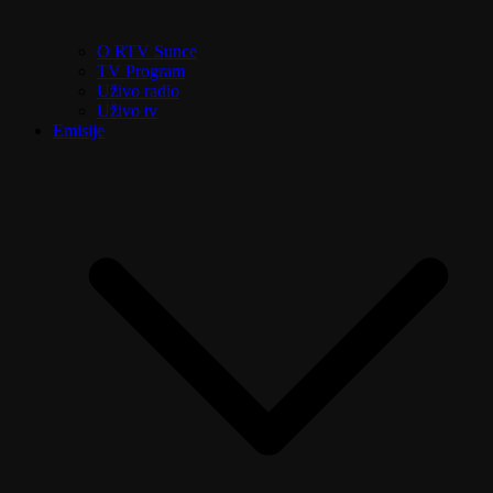
O RTV Sunce
TV Program
Uživo radio
Uživo tv
Emisije