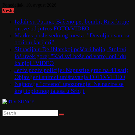
Skip
Ponedeljak, 10. avgust 2026.
to
Vesti:
content
Izdali su Putina; Bačeno pet bombi; Rusi broje
mrtve od jutros FOTO/VIDEO
Markes posle sedmog mesta: "Dovoljno sam se
borio u karijeri"
Situacija u Deliblatskoj peščari bolja; Stolovi
još uvek gore; "Kad svi beže od vatre, oni idu
ka njoj" VIDEO
Jeziv poziv policije: Napustite grad na 48 sati;
Objavljeni snimci uništavanja FOTO/VIDEO
Najnovije "crveno" upozorenje: Ne nazire se
kraj toplotnog talasa u Srbiji