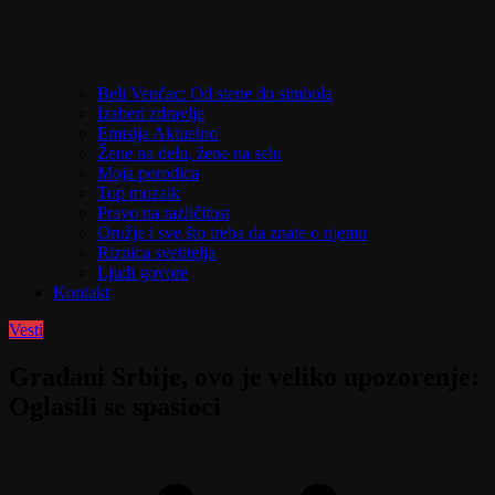
Beli Venčac: Od stene do simbola
Izaberi zdravlje
Emisija Aktuelno
Žene na delu, žene na selu
Moja porodica
Top mozaik
Pravo na različitost
Oružje i sve što treba da znate o njemu
Riznica svetitelja
Ljudi govore
Kontakt
Vesti
Građani Srbije, ovo je veliko upozorenje:
Oglasili se spasioci