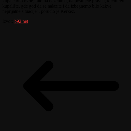
kupate bilo ovde, bilo na bazenima, da poštujete pravila, kućni red,
kupalište, gde god da se nalazite i da izbegnemo bilo kakve
neprijatne situacije“, poručio je Kerkez.
Izvor:
b92.net