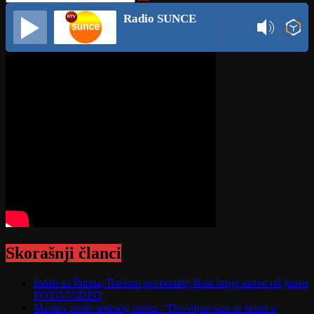
Radio SUNCE
Skorašnji članci
Izdali su Putina; Bačeno pet bombi; Rusi broje mrtve od jutros
FOTO/VIDEO
Markes posle sedmog mesta: "Dovoljno sam se borio u