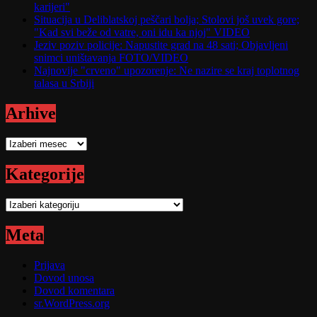
karijeri"
Situacija u Deliblatskoj peščari bolja; Stolovi još uvek gore;
"Kad svi beže od vatre, oni idu ka njoj" VIDEO
Jeziv poziv policije: Napustite grad na 48 sati; Objavljeni
snimci uništavanja FOTO/VIDEO
Najnovije "crveno" upozorenje: Ne nazire se kraj toplotnog
talasa u Srbiji
Arhive
Arhive
Kategorije
Kategorije
Meta
Prijava
Dovod unosa
Dovod komentara
sr.WordPress.org