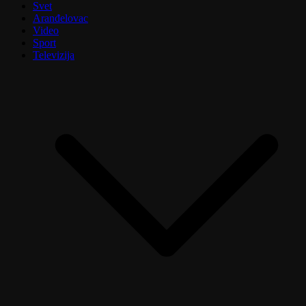
Svet
Aranđelovac
Video
Sport
Televizija