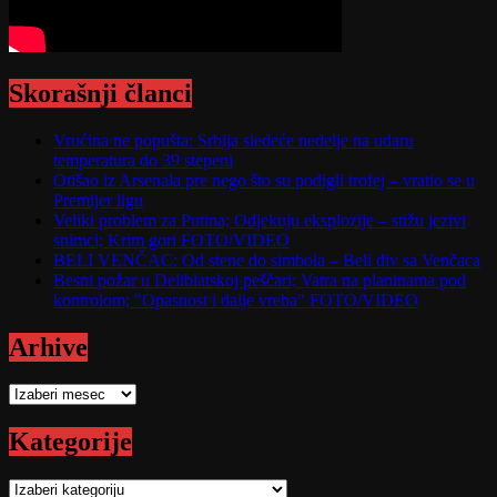
Skorašnji članci
Vrućina ne popušta: Srbija sledeće nedelje na udaru
temperatura do 39 stepeni
Otišao iz Arsenala pre nego što su podigli trofej – vratio se u
Premijer ligu
Veliki problem za Putina; Odjekuju eksplozije – stižu jezivi
snimci; Krim gori FOTO/VIDEO
BELI VENČAC: Od stene do simbola – Beli div sa Venčaca
Besni požar u Deliblatskoj peščari; Vatra na planinama pod
kontrolom; "Opasnost i dalje vreba" FOTO/VIDEO
Arhive
Arhive
Kategorije
Kategorije