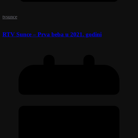
tvsunce
RTV Sunce – Prva beba u 2021. godini