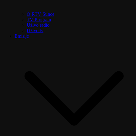
O RTV Sunce
TV Program
Uživo radio
Uživo tv
Emisije