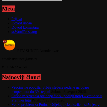
Meta
Prijava
Dovod unosa
Dovod komentara
sr.WordPress.org
RTV SUNCE Aranđelovac
email: rtvsunce@mts.rs
tel: 034/725-154
Najnoviji članci
Vrućina ne popušta: Srbija sledeće nedelje na udaru
temperatura do 39 stepeni
Subota, 8. avgust 2026.
Otišao iz Arsenala pre nego što su podigli trofej – vratio se u
Premijer ligu
Petak, 7. avgust 2026.
Veliki problem za Putina; Odjekuju eksplozije – stižu jezivi