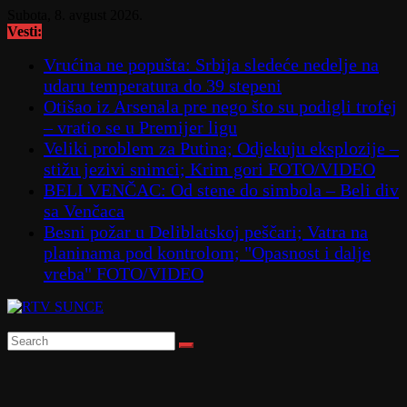
Skip
Subota, 8. avgust 2026.
to
Vesti:
content
Vrućina ne popušta: Srbija sledeće nedelje na
udaru temperatura do 39 stepeni
Otišao iz Arsenala pre nego što su podigli trofej
– vratio se u Premijer ligu
Veliki problem za Putina; Odjekuju eksplozije –
stižu jezivi snimci; Krim gori FOTO/VIDEO
BELI VENČAC: Od stene do simbola – Beli div
sa Venčaca
Besni požar u Deliblatskoj peščari; Vatra na
planinama pod kontrolom; "Opasnost i dalje
vreba" FOTO/VIDEO