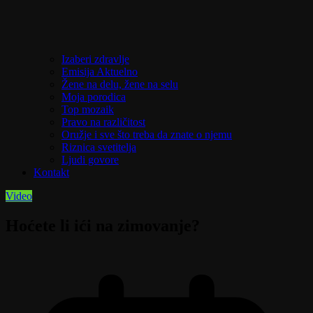
Izaberi zdravlje
Emisija Aktuelno
Žene na delu, žene na selu
Moja porodica
Top mozaik
Pravo na različitost
Oružje i sve što treba da znate o njemu
Riznica svetitelja
Ljudi govore
Kontakt
Video
Hoćete li ići na zimovanje?