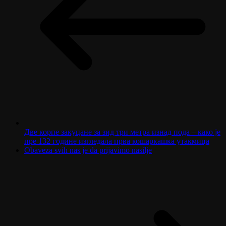
Две корпе закуцане за зид три метра изнад пода – како је
пре 132 године изгледала прва кошаркашка утакмица
Obaveza svih nas je da prijavimo nasilje