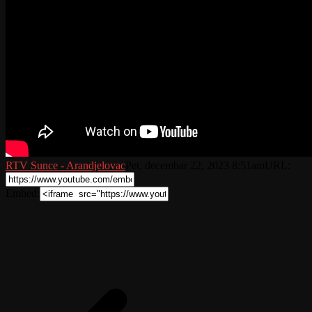
RTV Sunce - Arandjelovac
Pet, decembar 22, 2023 8:51am
URL:
Embed: