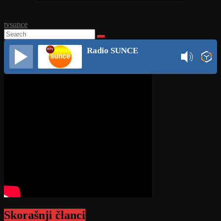
tvsunce
Radio SUNCE
Skorašnji članci