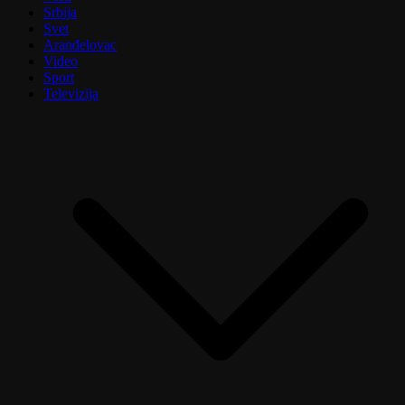
Srbija
Svet
Aranđelovac
Video
Sport
Televizija