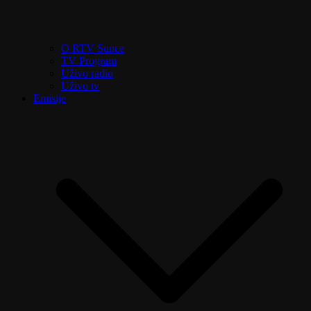
O RTV Sunce
TV Program
Uživo radio
Uživo tv
Emisije