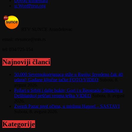
Dovod komentara
sr.WordPress.org
RTV SUNCE Aranđelovac
email: rtvsunce@mts.rs
tel: 034/725-154
Najnoviji članci
50.000 Severnokorejanaca stiže u Rusiju; Izvedeno čak 40
udara!; Gađane ključne tačke FOTO/VIDEO
Subota, 8.
avgust 2026.
Požari u Srbiji i dalje bukte; Gori i u Beogradu; Situacija u
Deliblatskoj peščari veoma teška VIDEO
Subota, 8. avgust
2026.
Zvezdi Pazar pred očima, u mislima Hapoel – SASTAVI
Subota, 8. avgust 2026.
Kategorije