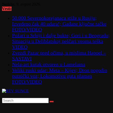
Skip
Nedelja, 9. avgust 2026.
to
Vesti:
content
50.000 Severnokorejanaca stiže u Rusiju;
Izvedeno čak 40 udara!; Gađane ključne tačke
FOTO/VIDEO
Požari u Srbiji i dalje bukte; Gori i u Beogradu;
Situacija u Deliblatskoj peščari veoma teška
VIDEO
Zvezdi Pazar pred očima, u mislima Hapoel –
SASTAVI
Nela-art kutak otvoren u Lamelama
Veliki ruski udar: Meta – Kijev; Dron pogodio
putnički voz; Lokomotivu guta plamen
FOTO/VIDEO