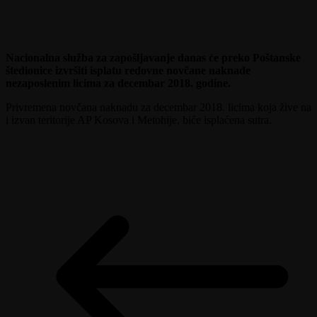
Nacionalna služba za zapošljavanje danas će preko Poštanske
štedionice izvršiti isplatu redovne novčane naknade
nezaposlenim licima za decembar 2018. godine.
Privremena novčana naknadu za decembar 2018. licima koja žive na
i izvan teritorije AP Kosova i Metohije, biće isplaćena sutra.