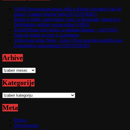
50.000 Severnokorejanaca stiže u Rusiju; Izvedeno čak 40
udara!; Gađane ključne tačke FOTO/VIDEO
Požari u Srbiji i dalje bukte; Gori i u Beogradu; Situacija u
Deliblatskoj peščari veoma teška VIDEO
Zvezdi Pazar pred očima, u mislima Hapoel – SASTAVI
Nela-art kutak otvoren u Lamelama
Veliki ruski udar: Meta – Kijev; Dron pogodio putnički voz;
Lokomotivu guta plamen FOTO/VIDEO
Arhive
Arhive
Kategorije
Kategorije
Meta
Prijava
Dovod unosa