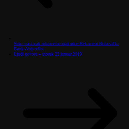
Sutra nastavak rukometne utakmice Bekament Bukovička
Banja-Vojvodina
Ljudi govore – utorak 22.januar.2019