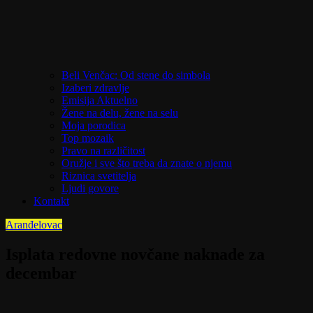
Beli Venčac: Od stene do simbola
Izaberi zdravlje
Emisija Aktuelno
Žene na delu, žene na selu
Moja porodica
Top mozaik
Pravo na različitost
Oružje i sve što treba da znate o njemu
Riznica svetitelja
Ljudi govore
Kontakt
Aranđelovac
Isplata redovne novčane naknade za
decembar