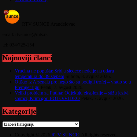
RTV SUNCE Aranđelovac
email: rtvsunce@mts.rs
tel: 034/725-154
Najnoviji članci
Vrućina ne popušta: Srbija sledeće nedelje na udaru
temperatura do 39 stepeni
Subota, 8. avgust 2026.
Otišao iz Arsenala pre nego što su podigli trofej – vratio se u
Premijer ligu
Petak, 7. avgust 2026.
Veliki problem za Putina; Odjekuju eksplozije – stižu jezivi
snimci; Krim gori FOTO/VIDEO
Petak, 7. avgust 2026.
Kategorije
Kategorije
Copyright © 2026
RTV SUNCE
. All rights reserved.