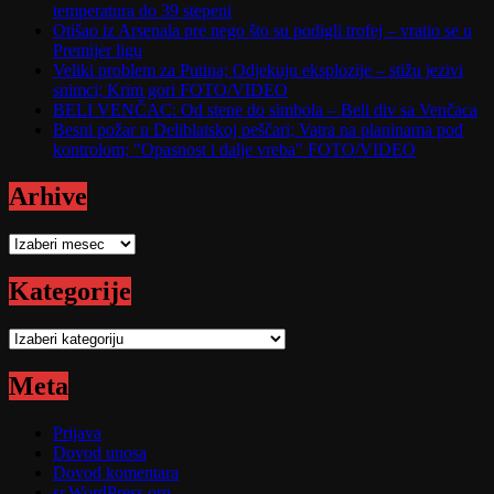
temperatura do 39 stepeni
Otišao iz Arsenala pre nego što su podigli trofej – vratio se u
Premijer ligu
Veliki problem za Putina; Odjekuju eksplozije – stižu jezivi
snimci; Krim gori FOTO/VIDEO
BELI VENČAC: Od stene do simbola – Beli div sa Venčaca
Besni požar u Deliblatskoj peščari; Vatra na planinama pod
kontrolom; "Opasnost i dalje vreba" FOTO/VIDEO
Arhive
Arhive
Kategorije
Kategorije
Meta
Prijava
Dovod unosa
Dovod komentara
sr.WordPress.org