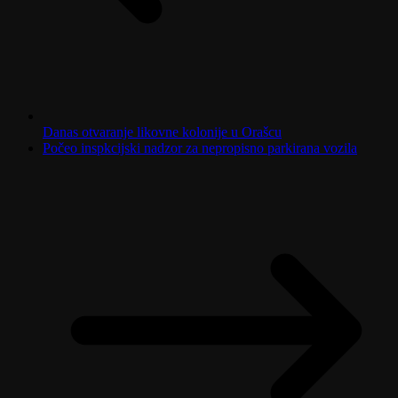
Danas otvaranje likovne kolonije u Orašcu
Počeo inspkcijski nadzor za nepropisno parkirana vozila