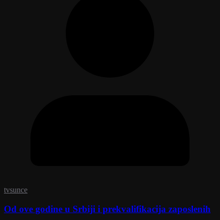
tvsunce
Od ove godine u Srbiji i prekvalifikacija zaposlenih