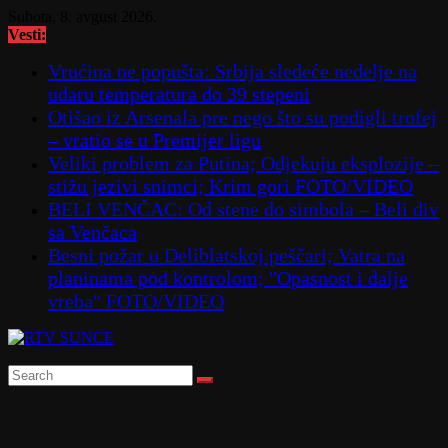
Skip
Subota, 8. avgust 2026.
to
Vesti:
content
Vrućina ne popušta: Srbija sledeće nedelje na
udaru temperatura do 39 stepeni
Otišao iz Arsenala pre nego što su podigli trofej
– vratio se u Premijer ligu
Veliki problem za Putina; Odjekuju eksplozije –
stižu jezivi snimci; Krim gori FOTO/VIDEO
BELI VENČAC: Od stene do simbola – Beli div
sa Venčaca
Besni požar u Deliblatskoj peščari; Vatra na
planinama pod kontrolom; "Opasnost i dalje
vreba" FOTO/VIDEO