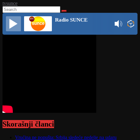
tvsunce
Radio SUNCE
Skorašnji članci
Vrućina ne popušta: Srbija sledeće nedelje na udaru