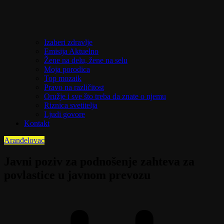
Izaberi zdravlje
Emisija Aktuelno
Žene na delu, žene na selu
Moja porodica
Top mozaik
Pravo na različitost
Oružje i sve što treba da znate o njemu
Riznica svetitelja
Ljudi govore
Kontakt
Aranđelovac
Javni poziv za podnošenje zahteva za
povlastice u javnom prevozu