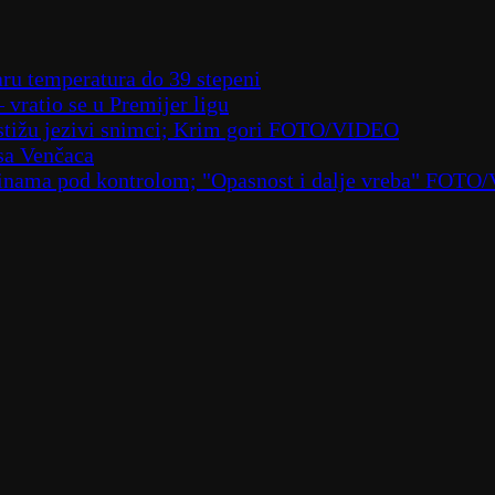
aru temperatura do 39 stepeni
– vratio se u Premijer ligu
– stižu jezivi snimci; Krim gori FOTO/VIDEO
sa Venčaca
laninama pod kontrolom; "Opasnost i dalje vreba" FOT