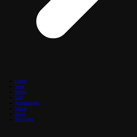
Home
Vesti
Srbija
Svet
Aranđelovac
Video
Sport
Televizija