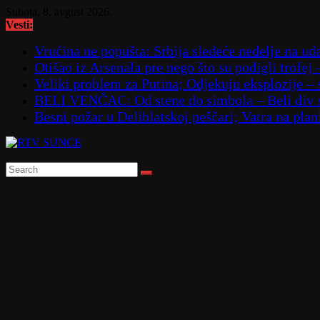
Skip
Subota, 8. avgust 2026.
to
Vesti:
content
Vrućina ne popušta: Srbija sledeće nedelje na ud
Otišao iz Arsenala pre nego što su podigli trofej 
Veliki problem za Putina; Odjekuju eksplozije 
BELI VENČAC: Od stene do simbola – Beli div 
Besni požar u Deliblatskoj peščari; Vatra na p