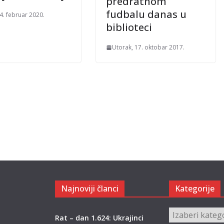
predratnom
fudbalu danas u
4. februar 2020.
biblioteci
Utorak, 17. oktobar 2017.
Najnoviji članci
Kategorije
Kategorije
Rat – dan 1.624: Ukrajinci