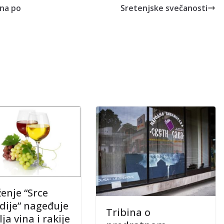
ina po
Sretenjske svečanosti
enje “Srce
ije” nageđuje
Tribina o
ja vina i rakije