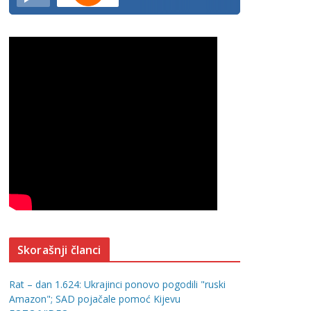
Skorašnji članci
Rat – dan 1.624: Ukrajinci ponovo pogodili "ruski
Amazon"; SAD pojačale pomoć Kijevu