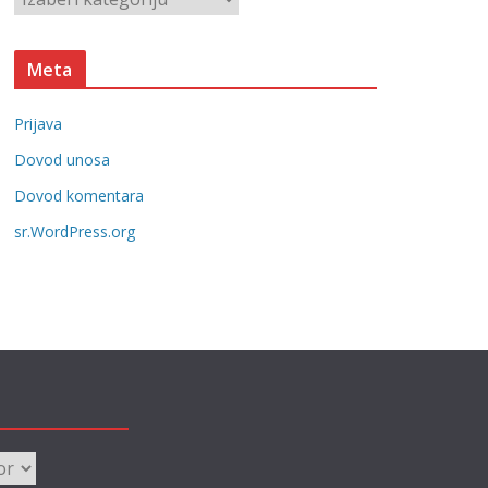
e
a
t
Meta
e
g
Prijava
o
r
Dovod unosa
i
Dovod komentara
j
sr.WordPress.org
e