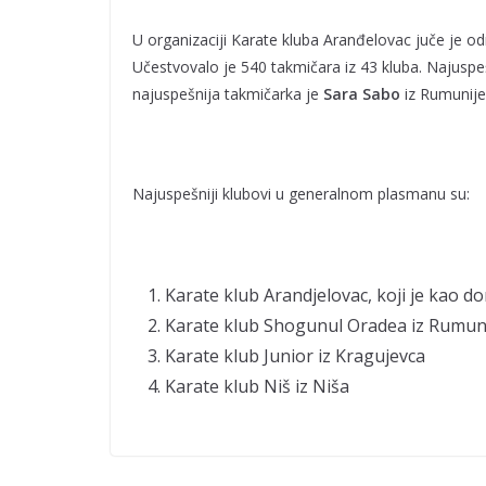
– pljuskovi sa
grmljavinom
U organizaciji Karate kluba Aranđelovac juče je od
Učestvovalo je 540 takmičara iz 43 kluba. Najuspeš
najuspešnija takmičarka je
Sara Sabo
iz Rumunije
Najuspešniji klubovi u generalnom plasmanu su:
Karate klub Arandjelovac, koji je kao d
Karate klub Shogunul Oradea iz Rumun
Karate klub Junior iz Kragujevca
Karate klub Niš iz Niša