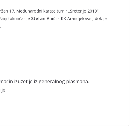
ržan 17. Međunarodni karate turnir „Sretenje 2018“.
niji takmičar je
Stefan Anić
iz KK Arandjelovac, dok je
.
omaćin izuzet je iz generalnog plasmana.
ije