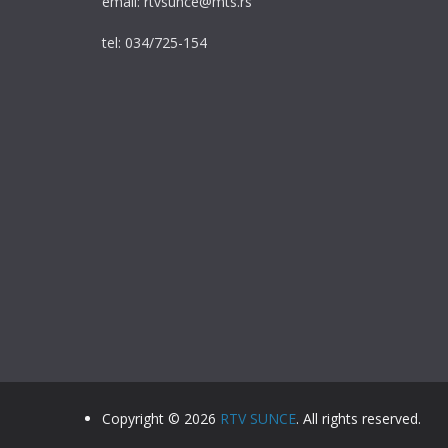
email: rtvsunce@mts.rs
tel: 034/725-154
Copyright © 2026
RTV SUNCE
. All rights reserv