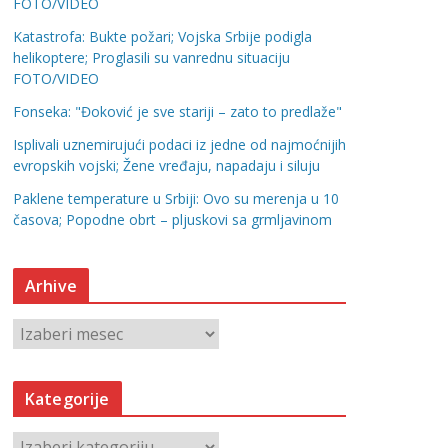
FOTO/VIDEO
Katastrofa: Bukte požari; Vojska Srbije podigla
helikoptere; Proglasili su vanrednu situaciju
FOTO/VIDEO
Fonseka: "Đoković je sve stariji – zato to predlaže"
Isplivali uznemirujući podaci iz jedne od najmoćnijih
evropskih vojski; Žene vređaju, napadaju i siluju
Paklene temperature u Srbiji: Ovo su merenja u 10
časova; Popodne obrt – pljuskovi sa grmljavinom
Arhive
A
r
h
Kategorije
i
v
K