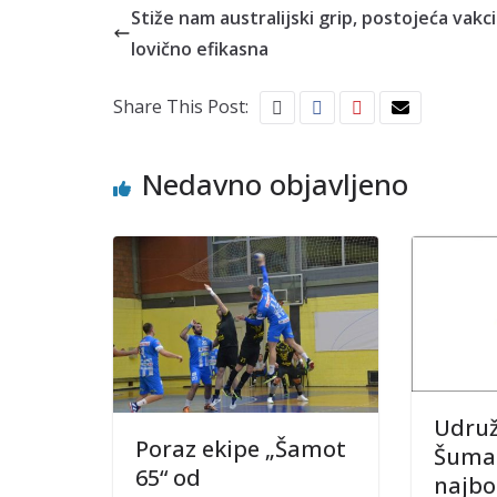
Stiže nam australijski grip, postojeća vakc
lovično efikasna
Share This Post:
Nedavno objavljeno
Udruž
Poraz ekipe „Šamot
Šumad
65“ od
najbol