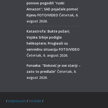
ponovo pogodili "ruski
Amazon"; SAD pojačale pomoć
Kijevu FOTO/VIDEO
Četvrtak, 6.
avgust 2026.
Katastrofa: Bukte požari;
Vojska Srbije podigla
helikoptere; Proglasili su
vanrednu situaciju FOTO/VIDEO
Četvrtak, 6. avgust 2026.
Fonseka: "Đoković je sve stariji –
zato to predlaže"
Četvrtak, 6.
avgust 2026.
ed. /
Impressum
/
Kontakt
/