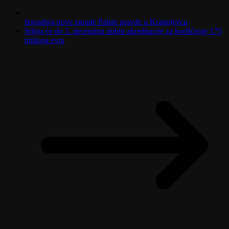
Izgradnja nove zgrade Palate pravde u Kragujevcu
Srbija će do 5. decembra dobiti akreditacije za korišćenje 175
miliona evra