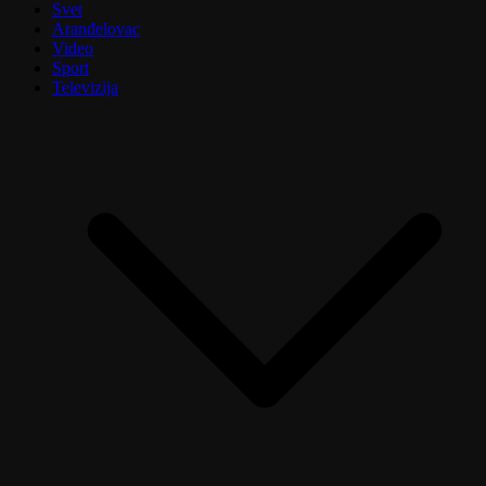
Svet
Aranđelovac
Video
Sport
Televizija