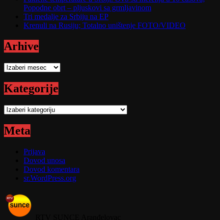
Popodne obrt – pljuskovi sa grmljavinom
Tri medalje za Srbiju na EP
Krenuli na Rusiju; Totalno uništenje FOTO/VIDEO
Arhive
Arhive
Kategorije
Kategorije
Meta
Prijava
Dovod unosa
Dovod komentara
sr.WordPress.org
RTV SUNCE Aranđelovac