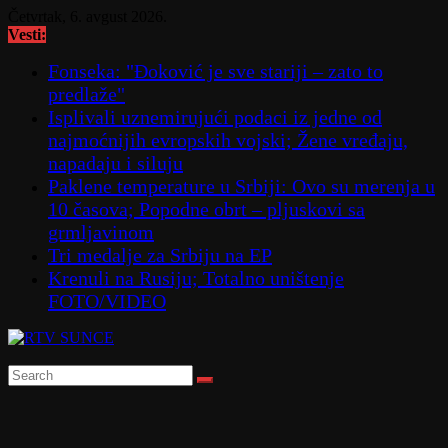
Skip
Četvrtak, 6. avgust 2026.
to
Vesti:
content
Fonseka: "Đoković je sve stariji – zato to
predlaže"
Isplivali uznemirujući podaci iz jedne od
najmoćnijih evropskih vojski; Žene vređaju,
napadaju i siluju
Paklene temperature u Srbiji: Ovo su merenja u
10 časova; Popodne obrt – pljuskovi sa
grmljavinom
Tri medalje za Srbiju na EP
Krenuli na Rusiju; Totalno uništenje
FOTO/VIDEO