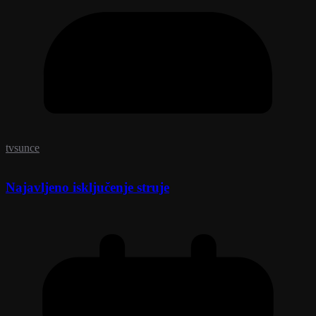
tvsunce
Najavljeno isključenje struje