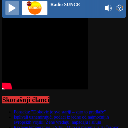
Radio SUNCE
Skorašnji članci
Fonseka: "Đoković je sve stariji – zato to predlaže"
Isplivali uznemirujući podaci iz jedne od najmoćnijih
evropskih vojski; Žene vređaju, napadaju i siluju
Paklene temperature u Srbiji: Ovo su merenja u 10 časova;