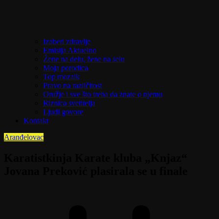
Izaberi zdravlje
Emisija Aktuelno
Žene na delu, žene na selu
Moja porodica
Top mozaik
Pravo na različitost
Oružje i sve što treba da znate o njemu
Riznica svetitelja
Ljudi govore
Kontakt
Aranđelovac
Karatistkinja Karate kluba „Knjaz“
Jovana Preković plasirala se u finale