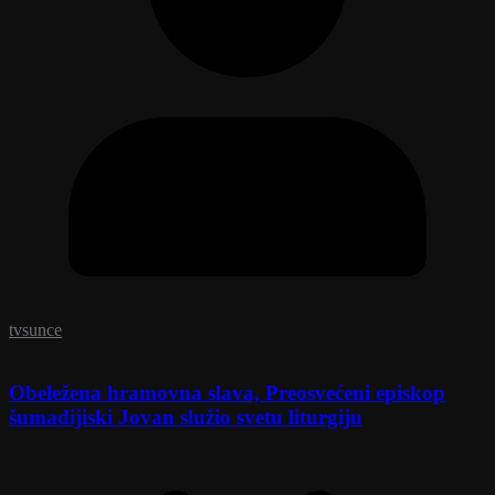
tvsunce
Obeležena hramovna slava, Preosvećeni episkop
šumadijiski Jovan služio svetu liturgiju