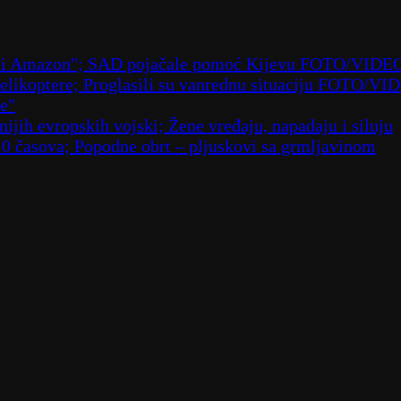
ruski Amazon"; SAD pojačale pomoć Kijevu FOTO/VIDE
 helikoptere; Proglasili su vanrednu situaciju FOTO/VI
že"
ijih evropskih vojski; Žene vređaju, napadaju i siluju
10 časova; Popodne obrt – pljuskovi sa grmljavinom