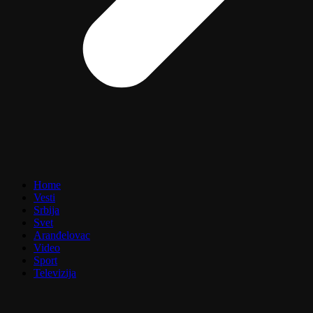
Home
Vesti
Srbija
Svet
Aranđelovac
Video
Sport
Televizija