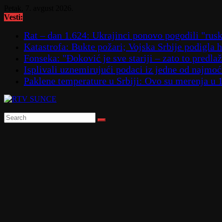
Skip
Petak, 7. avgust 2026.
to
Vesti:
content
Rat – dan 1.624: Ukrajinci ponovo pogodili "
Katastrofa: Bukte požari; Vojska Srbije podigla
Fonseka: "Đoković je sve stariji – zato to predla
Isplivali uznemirujući podaci iz jedne od najmoćn
Paklene temperature u Srbiji: Ovo su merenja u 